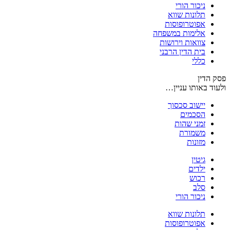
ניכור הורי
תלונות שווא
אפוטרופוסות
אלימות במשפחה
צוואות וירושות
בית הדין הרבני
כללי
פסק הדין
ולעוד באותו עניין…
יישוב סכסוך
הסכמים
זמני שהות
משמורת
מזונות
גיטין
ילדים
רכוש
סלב
ניכור הורי
תלונות שווא
אפוטרופוסות