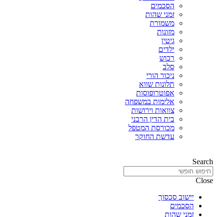
הסכמים
זמני שהות
משמורת
מזונות
גיטין
ילדים
רכוש
סלב
ניכור הורי
תלונות שווא
אפוטרופוסות
אלימות במשפחה
צוואות וירושות
בית הדין הרבני
מכורסת המטפל
עדשת החוקר
Search
Close
יישוב סכסוך
הסכמים
זמני שהות