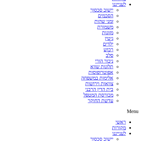
לענייננו
יישוב סכסוך
הסכמים
זמני שהות
משמורת
מזונות
גיטין
ילדים
רכוש
סלב
ניכור הורי
תלונות שווא
אפוטרופוסות
אלימות במשפחה
צוואות וירושות
בית הדין הרבני
מכורסת המטפל
עדשת החוקר
Menu
ראשי
מקורות
לענייננו
יישוב סכסוך