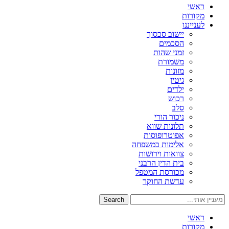
ראשי
מקורות
לענייננו
יישוב סכסוך
הסכמים
זמני שהות
משמורת
מזונות
גיטין
ילדים
רכוש
סלב
ניכור הורי
תלונות שווא
אפוטרופוסות
אלימות במשפחה
צוואות וירושות
בית הדין הרבני
מכורסת המטפל
עדשת החוקר
Search
ראשי
מקורות