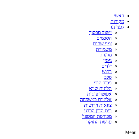
דלג
לתוכן
ראשי
מקורות
לענייננו
יישוב סכסוך
הסכמים
זמני שהות
משמורת
מזונות
גיטין
ילדים
רכוש
סלב
ניכור הורי
תלונות שווא
אפוטרופוסות
אלימות במשפחה
צוואות וירושות
בית הדין הרבני
מכורסת המטפל
עדשת החוקר
Menu