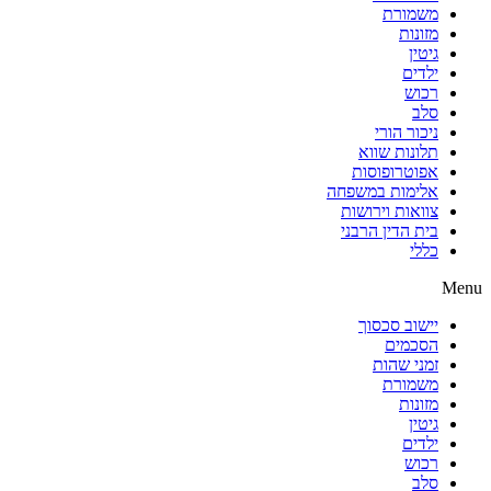
משמורת
מזונות
גיטין
ילדים
רכוש
סלב
ניכור הורי
תלונות שווא
אפוטרופוסות
אלימות במשפחה
צוואות וירושות
בית הדין הרבני
כללי
Menu
יישוב סכסוך
הסכמים
זמני שהות
משמורת
מזונות
גיטין
ילדים
רכוש
סלב