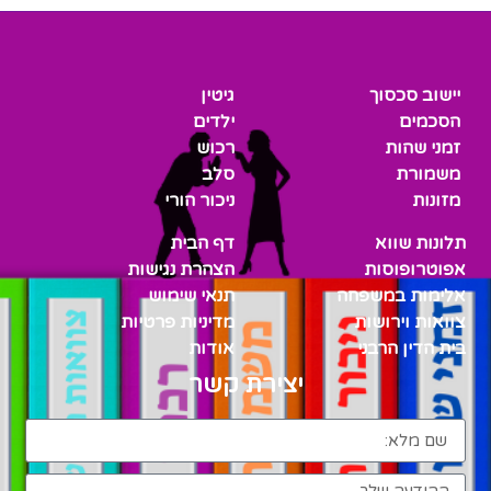
יישוב סכסוך
גיטין
הסכמים
ילדים
זמני שהות
רכוש
משמורת
סלב
מזונות
ניכור הורי
תלונות שווא
דף הבית
אפוטרופוסות
הצהרת נגישות
אלימות במשפחה
תנאי שימוש
צוואות וירושות
מדיניות פרטיות
בית הדין הרבני
אודות
יצירת קשר