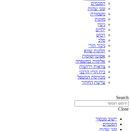
הסכמים
זמני שהות
משמורת
מזונות
גיטין
ילדים
רכוש
סלב
ניכור הורי
תלונות שווא
אפוטרופוסות
אלימות במשפחה
צוואות וירושות
בית הדין הרבני
מכורסת המטפל
עדשת החוקר
Search
Close
יישוב סכסוך
הסכמים
זמני שהות