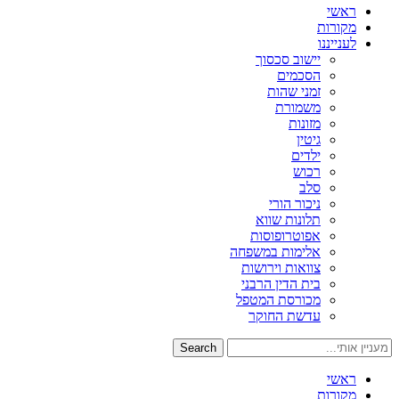
ראשי
מקורות
לענייננו
יישוב סכסוך
הסכמים
זמני שהות
משמורת
מזונות
גיטין
ילדים
רכוש
סלב
ניכור הורי
תלונות שווא
אפוטרופוסות
אלימות במשפחה
צוואות וירושות
בית הדין הרבני
מכורסת המטפל
עדשת החוקר
Search
ראשי
מקורות