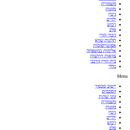
משמורת
מזונות
גיטין
ילדים
רכוש
סלב
ניכור הורי
תלונות שווא
אפוטרופוסות
אלימות במשפחה
צוואות וירושות
בית הדין הרבני
כללי
Menu
יישוב סכסוך
הסכמים
זמני שהות
משמורת
מזונות
גיטין
ילדים
רכוש
סלב