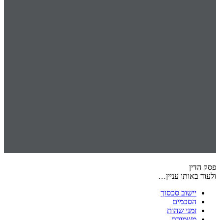
פסק הדין
ולעוד באותו עניין…
יישוב סכסוך
הסכמים
זמני שהות
משמורת