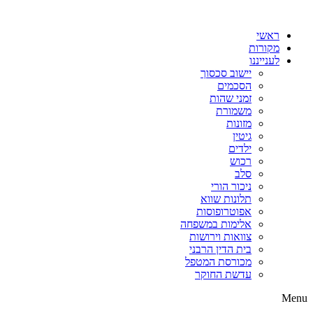
דלג
לתוכן
ראשי
מקורות
לענייננו
יישוב סכסוך
הסכמים
זמני שהות
משמורת
מזונות
גיטין
ילדים
רכוש
סלב
ניכור הורי
תלונות שווא
אפוטרופוסות
אלימות במשפחה
צוואות וירושות
בית הדין הרבני
מכורסת המטפל
עדשת החוקר
Menu