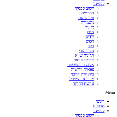
לענייננו
יישוב סכסוך
הסכמים
זמני שהות
משמורת
מזונות
גיטין
ילדים
רכוש
סלב
ניכור הורי
תלונות שווא
אפוטרופוסות
אלימות במשפחה
צוואות וירושות
בית הדין הרבני
מכורסת המטפל
עדשת החוקר
Menu
ראשי
מקורות
לענייננו
יישוב סכסוך