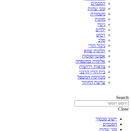
הסכמים
זמני שהות
משמורת
מזונות
גיטין
ילדים
רכוש
סלב
ניכור הורי
תלונות שווא
אפוטרופוסות
אלימות במשפחה
צוואות וירושות
בית הדין הרבני
מכורסת המטפל
עדשת החוקר
Search
Close
יישוב סכסוך
הסכמים
זמני שהות