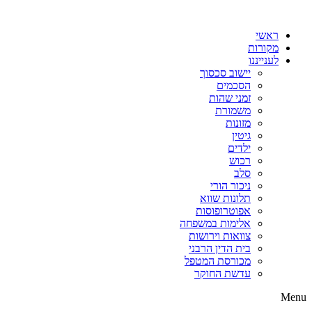
דלג
לתוכן
ראשי
מקורות
לענייננו
יישוב סכסוך
הסכמים
זמני שהות
משמורת
מזונות
גיטין
ילדים
רכוש
סלב
ניכור הורי
תלונות שווא
אפוטרופוסות
אלימות במשפחה
צוואות וירושות
בית הדין הרבני
מכורסת המטפל
עדשת החוקר
Menu