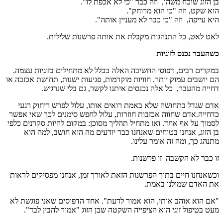
בן הזוג שוכח משהו, וזה כבר "כי לא אכפת לו".
הוא שקט, וזה "כי הוא מרוחק".
היא עייפה, וזה "כי כבר לא מעניין אותה".
לאט לאט, כל התנהגות מקבלת את אותה פרשנות שלילית.
כשהעבר נכנס לזוגיות
במקרים רבים, דפוסי החשיבה האלה בכלל לא מתחילים בזוגיות עצמה.
הם יושבים עמוק יותר. חוויות מוקדמות, פגיעות ישנות, תחושת אכזבה או
דחייה מהעבר, כל אלה נכנסים איתנו לקשר, גם בלי שנרגיש.
אדם שגדל בתחושה שלא באמת רואים אותו, עלול לפרש ריחוק רגעי
כדחייה.אדם שחווה אכזבות חוזרות, עלול לחפש סימנים לכך שאי אפשר
לסמוך על אף אחד. ואז מתחיל תהליך מסוכן: במקום להיות סקרנים כלפי
בן הזוג, אנחנו בטוחים שאנחנו כבר יודעים מה הוא חושב, למה הוא
מתנהג כך, ומה זה אומר עלינו.
זו כבר לא הקשבה זו פרשנות.
וכשאנחנו חיים בתוך הפרשנות הזאת לאורך זמן, אנחנו מפסיקים לראות
את האדם שמולנו באמת.
"אם הוא אוהב אותי, הוא אמור לדעת". אחד הדפוסים שאני פוגשת לא
מעט בטיפול זוגי הוא הציפייה השקטה שבן הזוג "אמור להבין לבד".