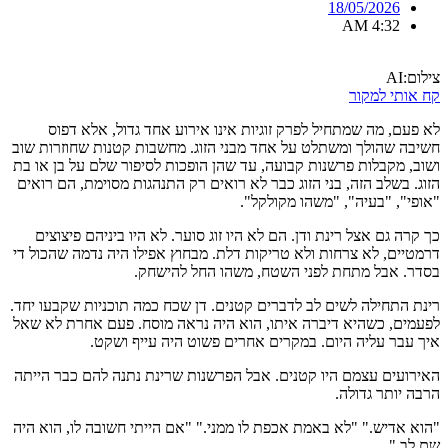
18/05/2026
4:32 AM
צילום:AI
קח אותי למקור
לא פעם, מה שמתחיל לפרק זוגיות אינו אירוע אחד גדול, אלא דפוס
חשיבה שהולך ומשתלט על אחד מבני הזוג. מחשבות קטנות שחוזרות שוב
ושוב, מקבלות פרשנות קבועה, עד שהן הופכות לסיפור שלם על בן או בת
הזוג. בשלב הזה, בני הזוג כבר לא רואים רק התנהגות מסוימת, הם רואים
"אופי", "בעיה", "משהו מקולקל".
כך קרה גם אצל רינת ודן. הם לא היו זוג סוער. לא היו ביניהם פיצוצים
דרמטיים, לא צרחות ולא טריקות דלת. מבחוץ אפילו היה נדמה שהכול די
בסדר. אבל מתחת לפני השטח, משהו החל להישחק.
רינת התחילה לשים לב לדברים קטנים. דן שכח כמה תוכניות שקבעו יחד.
לפעמים, כשהיא דיברה איתו, הוא היה נראה מוסח. פעם אחרת לא שאל
איך עבר עליה היום. במקרים אחרים פשוט היה עייף ושקט.
האירועים עצמם היו קטנים. אבל הפרשנות שרינת נתנה להם כבר הייתה
הרבה יותר גדולה.
"הוא אדיש." "לא באמת אכפת לו ממני." "אם הייתי חשובה לו, הוא היה
שם לב."