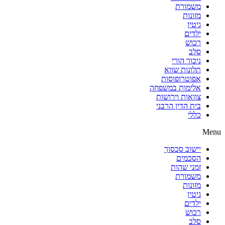
משמורת
מזונות
גיטין
ילדים
רכוש
סלב
ניכור הורי
תלונות שווא
אפוטרופוסות
אלימות במשפחה
צוואות וירושות
בית הדין הרבני
כללי
Menu
יישוב סכסוך
הסכמים
זמני שהות
משמורת
מזונות
גיטין
ילדים
רכוש
סלב