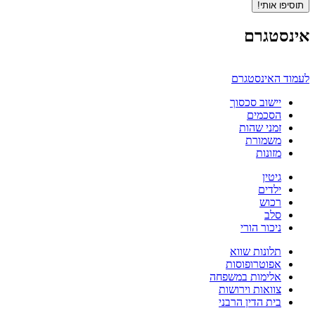
תוסיפו אותי!
אינסטגרם
לעמוד האינסטגרם
יישוב סכסוך
הסכמים
זמני שהות
משמורת
מזונות
גיטין
ילדים
רכוש
סלב
ניכור הורי
תלונות שווא
אפוטרופוסות
אלימות במשפחה
צוואות וירושות
בית הדין הרבני