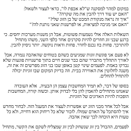
במקום למהר למסקנה ש"לא אכפת לו", כדאי לעצור ולשאול:
"האם יש עוד דרך להבין את מה שקרה?"
"איך זה נראה מנקודת המבט של בן הזוג שלי?"
"האם אני מגיבה למציאות, או לפרשנות שאני נותנת לה?"
השאלות האלה אולי נשמעות פשוטות, אבל הן משנות מערכות יחסים. כי
ברגע שבני זוג חוזרים להיות סקרנים אחד כלפי השני, משהו מתחיל
להתרכך. פחות בוז נכנס לחדר. פחות ודאות נוקשה. יותר ניסיון להבין.
לא פעם אני פוגשת זוגות שמגיעים כשהם בטוחים שהאהבה נגמרה, אבל
לאורך התהליך מתברר שהם כבר שנים חיים בתוך פרשנויות פוגעות שלא
נבדקו באמת. לפעמים שינוי קטן באופן שבו בני הזוג מפרשים זה את זה,
משנה לחלוטין את האווירה בבית. וזה בדיוק המקום שבו זוגיות יכולה
להתחיל להחלים.
בסופו של דבר, לא תמיד המחשבות עצמן הן הבעיה, אלא העובדה
שאנחנו מתחילים להאמין להן בלי לבדוק אותן. וכשזה קורה, המחשבות
הופכות להיות האדונים של הזוגיות.
אבל לכל אחד מבני הזוג יש אפשרות לעצור את המעגל הזה. לבחור מחדש
איך להסתכל על האדם שמולו. לזכור שלא כל ריחוק הוא דחייה, ולא כל
טעות היא הוכחה לכך שאין אהבה.
לפעמים, ההבדל בין זוג שנשחק לבין זוג שמצליח לשקם את הקשר, מתחיל