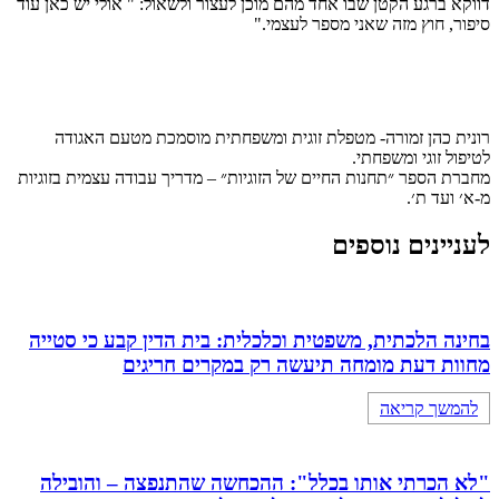
דווקא ברגע הקטן שבו אחד מהם מוכן לעצור ולשאול: " אולי יש כאן עוד
סיפור, חוץ מזה שאני מספר לעצמי."
רונית כהן זמורה- מטפלת זוגית ומשפחתית מוסמכת מטעם האגודה
לטיפול זוגי ומשפחתי.
מחברת הספר ״תחנות החיים של הזוגיות״ – מדריך עבודה עצמית בזוגיות
מ-א׳ ועד ת׳.
לעניינים נוספים
בחינה הלכתית, משפטית וכלכלית: בית הדין קבע כי סטייה
מחוות דעת מומחה תיעשה רק במקרים חריגים
להמשך קריאה
"לא הכרתי אותו בכלל": ההכחשה שהתנפצה – והובילה