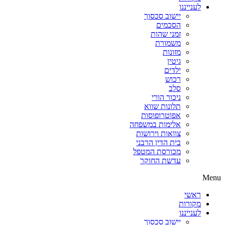
לענייננו
יישוב סכסוך
הסכמים
זמני שהות
משמורת
מזונות
גיטין
ילדים
רכוש
סלב
ניכור הורי
תלונות שווא
אפוטרופוסות
אלימות במשפחה
צוואות וירושות
בית הדין הרבני
מכורסת המטפל
עדשת החוקר
Menu
ראשי
מקורות
לענייננו
יישוב סכסוך