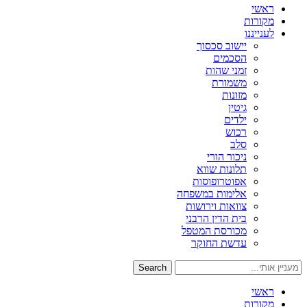
ראשי
מקורות
לענייננו
יישוב סכסוך
הסכמים
זמני שהות
משמורת
מזונות
גיטין
ילדים
רכוש
סלב
ניכור הורי
תלונות שווא
אפוטרופוסות
אלימות במשפחה
צוואות וירושות
בית הדין הרבני
מכורסת המטפל
עדשת החוקר
Search
ראשי
מקורות