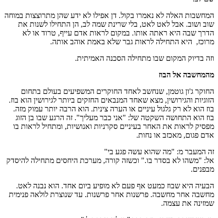
המחשבות האלה לא נאמרו בקול. דן אפילו לא ידע שהן מתרוצצות במוחה
שוב ושוב. אבל לאט לאט, בלי שרינת שמה לב, הן התחילו לשנות את
הדרך שבה היא ראתה אותו. במקום לראות אדם עייף, טרוד או לא
מרוכז, היא התחילה לראות גבר שלא באמת אוהב אותה.
וזה בדיוק המקום שבו מתחילה הסכנה האמיתית.
מהמחשבה אל הבוז
החוקר ג'ון גוטמן, שנחשב לאחד החוקרים המשפיעים בעולם בתחום
הזוגיות והגירושין, מצא שאחד המנבאים החזקים ביותר לגירושין הוא בוז.
בוז הוא לא רק גלגול עיניים או הערה צינית. הוא הרבה יותר עמוק מזה.
בוז הוא התחושה השקטה של: "אני כבר מעליך". זה הרגע שבו בן הזוג
מפסיק לראות את האחר בעיניים סקרניות ואנושיות, ומתחיל לראות בו
אדם פגום, מאכזב או נחות.
זה המעבר מ: "מה שהוא עשה פגע בי"
אל: "משהו לא בסדר בו." וכשזה קורה, מערכת היחסים מתחילה להיסדק
מבפנים.
הבעיה היא שבוז כמעט אף פעם לא מופיע ביום אחד. הוא נבנה לאט.
מחשבה אחר מחשבה. פרשנות אחר פרשנות. עד שנוצרת לולאה פנימית
שמזינה את עצמה.