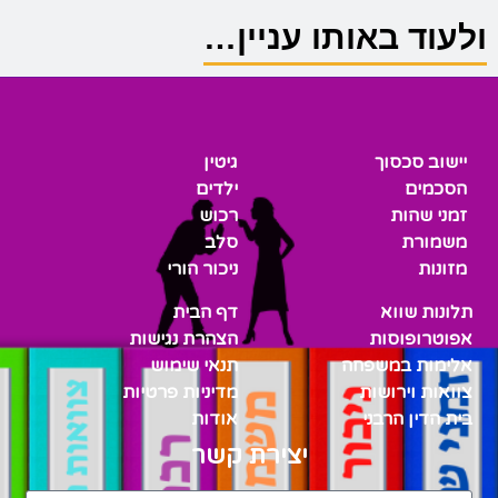
ולעוד באותו עניין…
יישוב סכסוך
גיטין
הסכמים
ילדים
זמני שהות
רכוש
משמורת
סלב
מזונות
ניכור הורי
תלונות שווא
דף הבית
אפוטרופוסות
הצהרת נגישות
אלימות במשפחה
תנאי שימוש
צוואות וירושות
מדיניות פרטיות
בית הדין הרבני
אודות
יצירת קשר