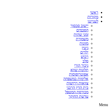
דלג
לתוכן
ראשי
מקורות
לענייננו
יישוב סכסוך
הסכמים
זמני שהות
משמורת
מזונות
גיטין
ילדים
רכוש
סלב
ניכור הורי
תלונות שווא
אפוטרופוסות
אלימות במשפחה
צוואות וירושות
בית הדין הרבני
מכורסת המטפל
עדשת החוקר
Menu