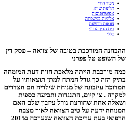
ניכור הורי
תלונות שווא
אפוטרופוסות
אלימות במשפחה
צוואות וירושות
בית הדין הרבני
כללי
ההבחנה המורכבת בטיבה של צוואה – פסק דין
של השופט טל פפרני
כמה מורכבת הייתה מלאכת חוות דעת המומחה
בתיק הזה כך גודל המתח למתן תוצאותיו על
המדוכה עיזבונה של מנוחה שילדיה הם הצדדים
למקרה . צו קיום, התנגדות ותביעה כספית
ושאלה אחת שחורצת גורל עיזבון שלם האם
המנוחה ידעה על טיב הצוואה לאור מצבה
הרפואי בעת עריכת הצוואה שנערכה ב2015