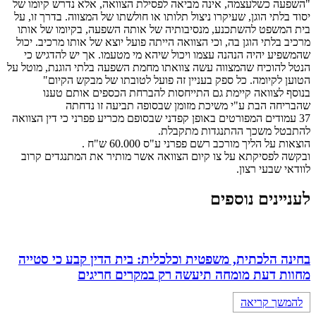
"השפעה כשלעצמה, אינה מביאה לפסילת הצוואה, אלא נדרש קיומו של
יסוד בלתי הוגן, שעיקרו ניצול תלותו או חולשתו של המצווה. בדרך זו, על
בית המשפט להשתכנע, מנסיבותיה של אותה השפעה, בקיומו של אותו
מרכיב בלתי הוגן בה, וכי הצוואה הייתה פועל יוצא של אותו מרכיב. יכול
שהמשפיע יהיה הנהנה עצמו ויכול שיהא מי מטעמו. אך יש להדגיש כי
הנטל להוכיח שהמצווה עשה צוואתו מחמת השפעה בלתי הוגנת, מוטל על
הטוען לקיומה. כל ספק בעניין זה פועל לטובתו של מבקש הקיום"
בנוסף לצוואה קיימת גם התייחסות להברחת הכספים אותם טענו
שהבריחה הבת ע"י משיכת מזומן שבסופה תביעה זו נדחתה
37 עמודים המפורטים באופן קפדני שבסופם מכריע פפרני כי דין הצוואה
להתבטל משכך ההתנגדות מתקבלת.
הוצאות על הליך מורכב רשם פפרני ע"ס 60.000 ש"ח .
ובקשה לפסיקתא על צו קיום הצוואה אשר מותיר את המתנגדים קרוב
לוודאי שבעי רצון.
לעניינים נוספים
בחינה הלכתית, משפטית וכלכלית: בית הדין קבע כי סטייה
מחוות דעת מומחה תיעשה רק במקרים חריגים
להמשך קריאה