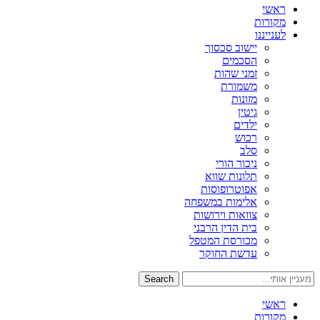
ראשי
מקורות
לענייננו
יישוב סכסוך
הסכמים
זמני שהות
משמורת
מזונות
גיטין
ילדים
רכוש
סלב
ניכור הורי
תלונות שווא
אפוטרופוסות
אלימות במשפחה
צוואות וירושות
בית הדין הרבני
מכורסת המטפל
עדשת החוקר
Search
ראשי
מקורות