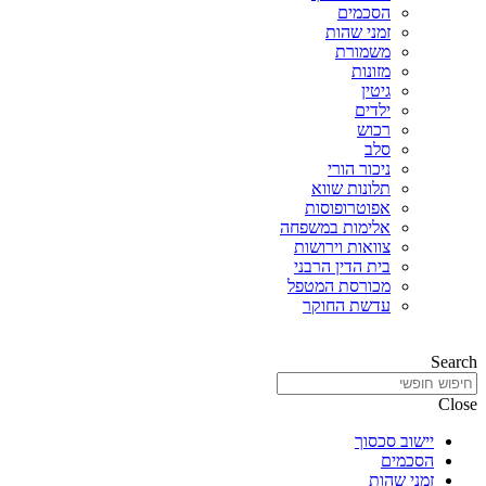
הסכמים
זמני שהות
משמורת
מזונות
גיטין
ילדים
רכוש
סלב
ניכור הורי
תלונות שווא
אפוטרופוסות
אלימות במשפחה
צוואות וירושות
בית הדין הרבני
מכורסת המטפל
עדשת החוקר
Search
Close
יישוב סכסוך
הסכמים
זמני שהות