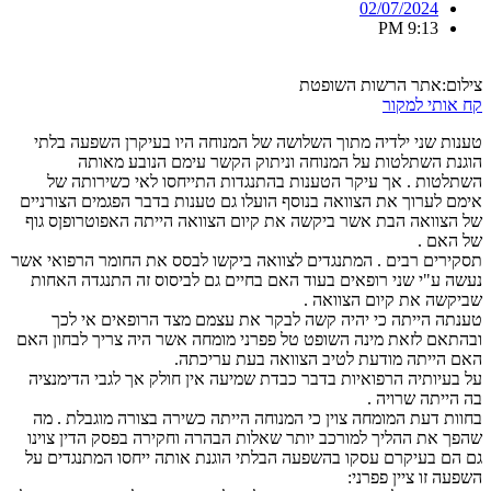
02/07/2024
9:13 PM
צילום:אתר הרשות השופטת
קח אותי למקור
טענות שני ילדיה מתוך השלושה של המנוחה היו בעיקרן השפעה בלתי
הוגנת השתלטות על המנוחה וניתוק הקשר עימם הנובע מאותה
השתלטות . אך עיקר הטענות בהתנגדות התייחסו לאי כשירותה של
אימם לערוך את הצוואה בנוסף הועלו גם טענות בדבר הפגמים הצורניים
של הצוואה הבת אשר ביקשה את קיום הצוואה הייתה האפוטרופןס גוף
של האם .
תסקירים רבים . המתנגדים לצוואה ביקשו לבסס את החומר הרפואי אשר
נעשה ע"י שני רופאים בעוד האם בחיים גם לביסוס זה התנגדה האחות
שביקשה את קיום הצוואה .
טענתה הייתה כי יהיה קשה לבקר את עצמם מצד הרופאים אי לכך
ובהתאם לזאת מינה השופט טל פפרני מומחה אשר היה צריך לבחון האם
האם הייתה מודעת לטיב הצוואה בעת עריכתה.
על בעיותיה הרפואיות בדבר כבדת שמיעה אין חולק אך לגבי הדימנציה
בה הייתה שרויה .
בחוות דעת המומחה צוין כי המנוחה הייתה כשירה בצורה מוגבלת . מה
שהפך את ההליך למורכב יותר שאלות הבהרה וחקירה בפסק הדין צוינו
גם הם בעיקרם עסקו בהשפעה הבלתי הוגנת אותה ייחסו המתנגדים על
השפעה זו ציין פפרני: