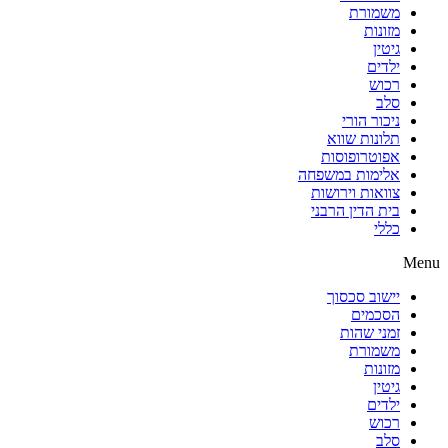
משמורת
מזונות
גיטין
ילדים
רכוש
סלב
ניכור הורי
תלונות שווא
אפוטרופוסות
אלימות במשפחה
צוואות וירושות
בית הדין הרבני
כללי
Menu
יישוב סכסוך
הסכמים
זמני שהות
משמורת
מזונות
גיטין
ילדים
רכוש
סלב