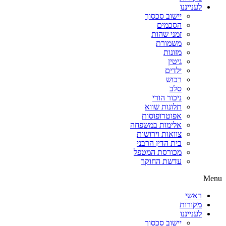
לענייננו
יישוב סכסוך
הסכמים
זמני שהות
משמורת
מזונות
גיטין
ילדים
רכוש
סלב
ניכור הורי
תלונות שווא
אפוטרופוסות
אלימות במשפחה
צוואות וירושות
בית הדין הרבני
מכורסת המטפל
עדשת החוקר
Menu
ראשי
מקורות
לענייננו
יישוב סכסוך