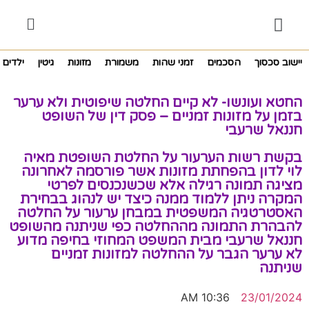
יישוב סכסוך
הסכמים
זמני שהות
משמורת
מזונות
גיטין
ילדים
החטא ועונשו- לא קיים החלטה שיפוטית ולא ערער
בזמן על מזונות זמניים – פסק דין של השופט
חננאל שרעבי
בקשת רשות הערעור על החלטת השופטת מאיה
לוי לדון בהפחתת מזונות אשר פורסמה לאחרונה
מציגה תמונה רגילה אלא שכשנכנסים לפרטי
המקרה ניתן ללמוד ממנה כיצד יש לנהוג בבחירת
האסטרטגיה המשפטית במבחן ערעור על החלטה
להבהרת התמונה מההחלטה כפי שניתנה מהשופט
חננאל שרעבי מבית המשפט המחוזי בחיפה מדוע
לא ערער הגבר על ההחלטה למזונות זמניים
שניתנה
10:36 AM
23/01/2024