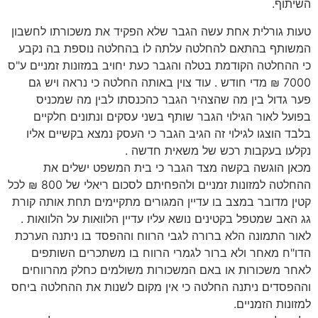
השיתוף.
טעות גורלית אחת עשה הגבר שלא הפקיד את משכורתו לחשבון
המשותף בהתאם להחלטה עלתה לו בהחלטה נוספת בה נקבע
כי ההחלטה הקודמת בטלה והגבר כעת יחויב במזונות זמניים ע"ס
7000 ₪ מדי חודש . עוד צוין באותה החלטה כי נראה ויש גם
פער גדול בין מה שהצהיר הגבר כהכנסתו לבין מה שמכניס
בפועל לאור הגילוי הגבר שותף בשני עסקים ונתונים חלקיים
בלבד הוצגו לגילוי זה הגיב הגבר כי העסק נמצא בקשיים אליו
נקלעו בעקבות רכש של משאית חדשה .
מכאן הוגשה בקשה מצד הגבר כי בית המשפט ישלים את
ההחלטה למזונות זמניים ולהפחיתם לסכום ריאלי של 800 ₪ לכל
קטין מדובר במצב בו עדיין המגורים מתקיימים תחת אותה קורת
גג האב שמטפל בקטינים נושא עליו עדיין הלוואות על הלוואות .
לאור התמונה הלא ברורה לגבי הרווח וההפסד בו ניתנה הערכת
הדו"ח מאחר ולא ברור לגמרי הרווח בו משתכרים השותפים
לאחר משכורות או באם המשכורות משולמים כחלק מהרווחים
וההפסדים ניתנה החלטה כי אין מקום לשנות את ההחלטה ביחס
למזונות הזמניים.