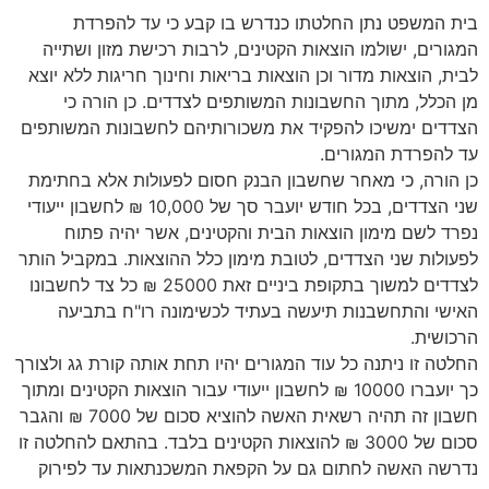
בית המשפט נתן החלטתו כנדרש בו קבע כי עד להפרדת
המגורים, ישולמו הוצאות הקטינים, לרבות רכישת מזון ושתייה
לבית, הוצאות מדור וכן הוצאות בריאות וחינוך חריגות ללא יוצא
מן הכלל, מתוך החשבונות המשותפים לצדדים. כן הורה כי
הצדדים ימשיכו להפקיד את משכורותיהם לחשבונות המשותפים
עד להפרדת המגורים.
כן הורה, כי מאחר שחשבון הבנק חסום לפעולות אלא בחתימת
שני הצדדים, בכל חודש יועבר סך של 10,000 ₪ לחשבון ייעודי
נפרד לשם מימון הוצאות הבית והקטינים, אשר יהיה פתוח
לפעולות שני הצדדים, לטובת מימון כלל ההוצאות. במקביל הותר
לצדדים למשוך בתקופת ביניים זאת 25000 ₪ כל צד לחשבונו
האישי והתחשבנות תיעשה בעתיד לכשימונה רו"ח בתביעה
הרכושית.
החלטה זו ניתנה כל עוד המגורים יהיו תחת אותה קורת גג ולצורך
כך יועברו 10000 ₪ לחשבון ייעודי עבור הוצאות הקטינים ומתוך
חשבון זה תהיה רשאית האשה להוציא סכום של 7000 ₪ והגבר
סכום של 3000 ₪ להוצאות הקטינים בלבד. בהתאם להחלטה זו
נדרשה האשה לחתום גם על הקפאת המשכנתאות עד לפירוק