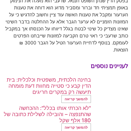
בפסק הדין שנתן השופט חננאל שרעבי הוא מעלה את הנימוק
באופן תמציתי חד וברור ומסביר מדוע הוא דוחה את טענות
הערעור ומקבל את טענות האשה עוד ציין וחשוב להדגיש כי על
המזונות הזמניים לא ערער הגבר אלא על ההחלטה בדבר השינוי
שאינו מצדיק כל שינוי לבטח בגלל דיווחו על הכנסתו אך במקביל
כותב שרעבי כי ראוי טרם הקביעה למזונות שייבחנו הפרטים
לעומקם. בנוסף לדחיית הערעור הטיל על הגבר 3000 ₪
הוצאות.
לעניינים נוספים
בחינה הלכתית, משפטית וכלכלית: בית
הדין קבע כי סטייה מחוות דעת מומחה
תיעשה רק במקרים חריגים
להמשך קריאה
"לא הכרתי אותו בכלל": ההכחשה
שהתנפצה – והובילה לשלילת כתובה של
180 אלף שקל
להמשך קריאה