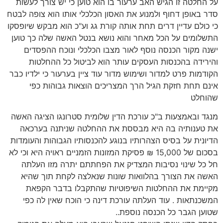
על החלטה זו הגיש האב ערעור בו הוא טוען כי יש צורך לעשות
סדר באופן דחוף ולמנוע את האסון הכלכלי אותו הוא צופה לבטח
כי כולם עדיין דרים תחת אותה קורת גג וע"כ הוא מבקש שיופסקו
התשלומים על הכל מאחר והוא נושא בנטל האשה שלה כך טוען
ישנה מקור הכנסה נוסף לאור מצבו הכלכלי ונוכח ההפסדים
והירידה בהכנסות העסקים עותר הוא לביטול כל ההחלטות
הקודמות פרט למדור ושימוש מדור עוד ציין בערעור כי ילדיו כבר
אינם תחת חזקת הגיל הרך המצריכים הוצאות גבוהות כפי
שהוחלט
מנגד ובאמצעות ב"כ עורכת הדין שלומית סטרונגו הציגה האשה
את טענותיה בה היא מבססת את ההחלטה שניתנה בערכאה
הדיונית על בסיס הצהרותיו בנוגע להכנסותיו הגבוהות והעומדות
בסכום של 15,000 ₪ פסיקת המזונות הזמניים ראויה היא וכי לא
חל כל שינוי נסיבות המצדיק את הפחתתם יתרה מזו העלתה
האשה את הצורך בהלוואות שונות שנאלצה לקחת תוך שהיא
מקיימת את ההחלטות השיפוטיות שהתקבלו בדבר הקפאת
המשכנתאות . עוד העלתה עורכת דינה כי הוכח שאין לה כפי
שטוען הגבר כל הכנסה נוספת..