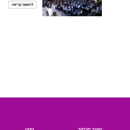
להמשך קריאה
יישוב סכסוך
גיטין