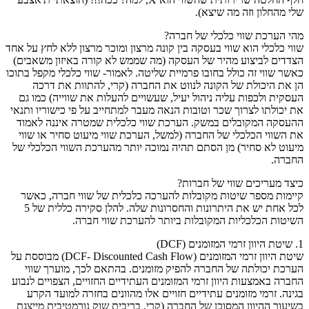
שלי מהחלון וזה מה שיצא).
מהי הערכת שווי כלכלי של חברה?
שווי כלכלי הוא שווי בעסקה בין קונה מרצון ומוכר מרצון ללא לחץ על אחד
הצדדים לביצוע מהיר של העסקה (מה שממש לא קורה באיזון משאבים)
כאשר שווי זה כולל בחובו פרמיית שליטה. לאמור- שווי כלכלי מקפל בתוכו
הן את היכולת של הקונה לנווט את החברה (קרי, להתוות את דרכה
העסקית ולכפות עליה ניהול יעיל, שעשויים להעלות את שווייה) כמו גם
את יכולתו לצרוך שכר וטובות הנאה מעבר למתחייב על פי כישוריו ותנאי
ההעסקה המקובלים במשק. הערכת שווי כלכלית שמטרה איננה לאמוד
את השווי הכלכלי של החברה (למשל, הערכת שווי מיעוט סחיר או שווי
מיעוט לא סחיר) מן הסתם תהיה נמוכה יותר מהערכת השווי הכלכלי של
החברה.
כיצד מעריכים שווי של חברות?
קיימות מספר שיטות מקובלות להערכה כלכלית של שווי חברה, כאשר
לכל אחת יש את היתרונות והחסרונות שלה. להלן סקירה כללית של 5
השיטות הכלכליות המקובלות ביותר להערכת שווי חברה.
1. שיטת היוון זרמי המזומנים (DCF)
שיטת היוון זרמי המזומנים (DCF- Discounted Cash Flow) מבוססת על
הערכת יכולתה של החברה להפיק מזומנים. בהתאם לכך, מוערך שווי
החברה באמצעות היוון זרמי המזומנים העתידיים החזויים, הצפויים לנבוע
בגינה. זרמי מזומנים עתידיים חזויים אלו מהוונים בחזרה למועד הקרע
בשיעור ההיוון המסוכן של החברה (קרי, בריבית שוק נורמטיבית מייצגת