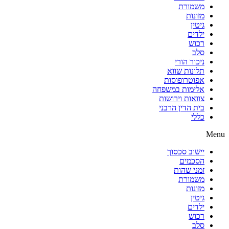
משמורת
מזונות
גיטין
ילדים
רכוש
סלב
ניכור הורי
תלונות שווא
אפוטרופוסות
אלימות במשפחה
צוואות וירושות
בית הדין הרבני
כללי
Menu
יישוב סכסוך
הסכמים
זמני שהות
משמורת
מזונות
גיטין
ילדים
רכוש
סלב