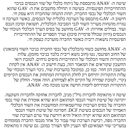
שיטה ה- ANAV מתבססת על ניתוח כלכלי של שווי הנכסים בניכוי
ההתחייבויות הפיננסיות. בשיטה זו תחילה מחשבים את ה- GAV שהוא
השווי הכלכלי של נכסי החברה, תחת ההנחה שהחברה היא עסק חי.
חישוב ה- GAV מתבסס על הערכה כלכלית של הנכסים, כאשר הערכה זו
נגזרת מהנחות מעריך השווי לגבי הסביבה הכלכלית, תשואת וסיכון הנכס
ועוד. במילים אחרות: ה- GAV מחושב על בסיס הערך הכלכלי הנוכחי של
הנכסים (היוון שכולל פרמיית סיכון) וערך הספרים של ההתחייבויות
הפיננסיות נושאות ריבית כאשר החברה מוערכת כעסק חי.
ה- ANAV מחושב כשווי (הכלכלי) של נכסי החברה בניכוי השווי (המאזני)
של החוב הפיננסי, נטו (חוב נושא ריבית בלבד בניכוי מזומן), עלות
התקורות והשווי הכלכלי של התחייבויות מיסים נדחים. לטובת רואי
החשבון שקוראים את המאמר הזה, בעת חישוב ה- ANAV אין לקחת
בחשבון הון חוזר. כמו כן, כמקובל בהערכות שווי, ניכוי הערך הנוכחי של
עלות התקורות יתייחס רק לחלק התקורות המתחזק את הנכסים הקיימים
(קרי, לטובת שמירה על הקיים ולא לצמיחה). הווה אומר- החלק של
התקורות המתייחס ליזמות חדשה איננו מנוכה מה- ANAV.
שיטה זו מתאימה לחברות נדל"ן מניב, לחברות אחזקה ולחברות השקעה.
יתרונה של שיטת השווי הנכסי המתואם הוא שהיא אומדת את שווי נכסי
החברה על בסיס הערכות שווי/שמאויות המחשבות את השווי הכלכלי
האמיתי של הנכסים בשיטת DCF. חסרונה של שיטת השווי הנכסי
המתואם הוא שהיא יקרה הואיל והיא דורשת עוד טרם הערכת שווי
החברה גופה, רכישת הערכת שווי עבור כל אחד מנכסי החברה ממומחים
(מעריכי שווי ושמאים) לפי העניין ולפי הצורך כמובן. גם שיטה זו מתאימה