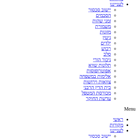
לענייננו
יישוב סכסוך
הסכמים
זמני שהות
משמורת
מזונות
גיטין
ילדים
רכוש
סלב
ניכור הורי
תלונות שווא
אפוטרופוסות
אלימות במשפחה
צוואות וירושות
בית הדין הרבני
מכורסת המטפל
עדשת החוקר
Menu
ראשי
מקורות
לענייננו
יישוב סכסוך