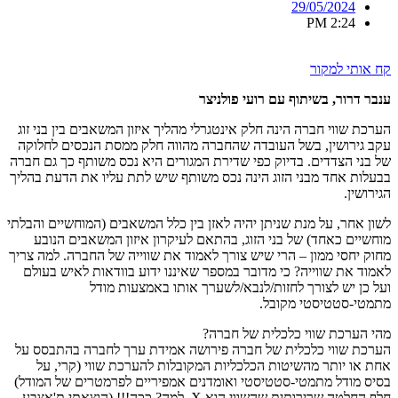
29/05/2024
2:24 PM
קח אותי למקור
ענבר דרור, בשיתוף עם רועי פולניצר
הערכת שווי חברה הינה חלק אינטגרלי מהליך איזון המשאבים בין בני זוג
עקב גירושין, בשל העובדה שהחברה מהווה חלק ממסת הנכסים לחלוקה
של בני הצדדים. בדיוק כפי שדירת המגורים היא נכס משותף כך גם חברה
בבעלות אחד מבני הזוג הינה נכס משותף שיש לתת עליו את הדעת בהליך
הגירושין.
לשון אחר, על מנת שניתן יהיה לאזן בין כלל המשאבים (המוחשיים והבלתי
מוחשיים כאחד) של בני הזוג, בהתאם לעיקרון איזון המשאבים הנובע
מחוק יחסי ממון – הרי שיש צורך לאמוד את שווייה של החברה. למה צריך
לאמוד את שווייה? כי מדובר במספר שאיננו ידוע בוודאות לאיש בעולם
ועל כן יש לצורך לחזות/לנבא/לשערך אותו באמצעות מודל
מתמטי-סטטיסטי מקובל.
מהי הערכת שווי כלכלית של חברה?
הערכת שווי כלכלית של חברה פירושה אמידת ערך לחברה בהתבסס על
אחת או יותר מהשיטות הכלכליות המקובלות להערכת שווי (קרי, על
בסיס מודל מתמטי-סטטיסטי ואומדנים אמפיריים לפרמטרים של המודל)
חלף החלטה שרירותית שהשווי הוא X, למה? ככה!!! (הוצאתי ת'אצבע