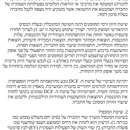
לחברה) המשקף את מרכיבי אי הודאות הגלומים בפעילותה העסקית של
החברה ושמבטא את התשואה אשר משקיע היה מצפה לקבל מחברה
בעלת סיכון דומה.
שיטת היוון זרמי המזומנים הינה השיטה המקובלת ובעלת הבסיס
התיאורטי המוצק ביותר. לצורך שימוש בשיטה זו יש: 1) לערוך תחזית
פיננסית (אשר תחזה את ההתפתחות העתידית של ההכנסות, עלות
ההכנסות, הוצאות המחקר והפיתוח, הוצאות המכירה והשיווק, הוצאות
ההנהלה והכלליות, התפתחות שיעור מס החברות, הוצאות הפחת,
ההשקעות ברכוש הקבוע וההשקעות בהון החוזר התפעולי על פני אופק
היוון התחזית) שתשמש לגזירת תזרים המזומנים החזוי הפנוי לבעלי
הפירמה (בעלי החוב ובעלי המניות כאחד); ו- 2) לגבש שיעור היוון (ריבית
סיכון או מחיר הון) המותאם, בין היתר, למידת הסיכון הגלומה בתחזיות על
פני משך אופק היוון התחזית.
יתרונה העיקרי של שיטת ה- DCF נובע מהתאמתה לחברה הספציפית
והתייחסותה לגורמים ייחודיים בחברה המוערכת. מאפיין זה מביא לרמת
דיוק גבוהה יחסית. חסרונותיה של שיטת ה- DCF טמונים בקושי לחזות
את ההכנסות, ההוצאות וההשקעות העתידיות הרלבנטיות, ולקבוע את
שיעור ההיוון המסוכן של החברה.
2. שיטת המכפיל
בשיטת המכפיל מוערך שווי החברה על בסיס יחס משולש (ממש כמו
בכיתה ג'). הרעיון הוא לקחת את היחס הממוצע הענפי (מהענף שבו
פועלת החברה) בין שווי השוק של הפעילות העסקית (EV) לבין פרמטר