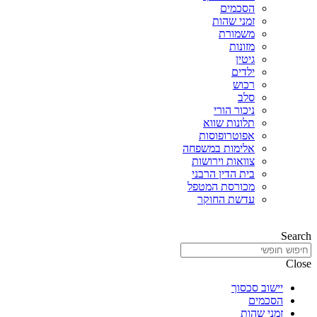
הסכמים
זמני שהות
משמורת
מזונות
גיטין
ילדים
רכוש
סלב
ניכור הורי
תלונות שווא
אפוטרופוסות
אלימות במשפחה
צוואות וירושות
בית הדין הרבני
מכורסת המטפל
עדשת החוקר
Search
Close
יישוב סכסוך
הסכמים
זמני שהות