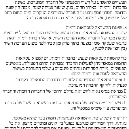
העשויים להשפיע על השווי הספציפי של החברה המוערכת, בשונה
מחברות "דומות" באותו תחום, כגון: שיעור צמיחה שונה, מבנה הון שונה
וכדומה. חסרון נוסף נובע מן העובדה שבמרבית המקרים קיים תחום רחב
של מכפילים, אשר מיצועו אינו מביא בהכרח לתוצאה נכונה.
3. שיטת ההשוואה לעסקאות דומות
שיטת ההשוואה לעסקאות דומות עושה שימוש במחיר בפועל, לפיו בוצעה
עסקת מכר של החברה נשוא הערכת השווי, או של חברות דומות, וזאת
בתנאי שעסקה שכזו בוצעה בתוך פרק זמן סביר לפני ביצוע הערכת השווי
(בין חצי שנה לשנה).
כדי להשוות לעסקאות שנעשו בחברות דומות, יש למצוא עסקאות
הדומות במאפייניהן לפעילות החברה (מבחינת תחום הפעילות, מאפיינים
תפעוליים, מידת הסחירות ונתונים פיננסיים). שלבי ההערכה בשיטת
ההשוואה לעסקאות דומות הינם:
 איתור עסקאות המתייחסות לחברות בחברות התואמות בקירוב
לפעילות ולהיקף החברה המוערכת;
 מציאת בסיס נאות להשוואת גודלם היחסי של החברות הדומות והחברה
המוערכת;
 חישוב מכפיל ממוצע של העסקאות הדומות והשוואת השווי של החברה
המוערכת ע"י שימוש במכפיל זה.
יתרונותיה של שיטת ההשוואה לעסקאות דומות בכך שהיא משקפת
נאותה, דרך המחירים שנקבעו בפועל בין קונים ומוכרים מרצון, את כל
הפרמטרים המשפיעים על השווי, ומונעת את הצורך להתבסס על תחזיות