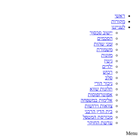
דלג
לתוכן
ראשי
מקורות
לענייננו
יישוב סכסוך
הסכמים
זמני שהות
משמורת
מזונות
גיטין
ילדים
רכוש
סלב
ניכור הורי
תלונות שווא
אפוטרופוסות
אלימות במשפחה
צוואות וירושות
בית הדין הרבני
מכורסת המטפל
עדשת החוקר
Menu