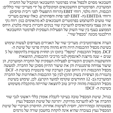
חשבונאי מסוים ולכפול אותו בפרמטר החשבונאי המקביל של החברה
המוערכת. הפרמטרים החשבונאים המקובלים על ידי מעריכי שווי כוללים:
הכנסות, רווח גולמי, רווחי EBIT (הרווח התפעולי לפני ריבית ומיסים)
ורווחי EBITDA (ה- EBIT לפני פחת והפחתות). כאלו שאינם מעריכי
שווי טועים להשתמש בפרמטרים חשבונאים לא מתאימים כגון: רווח נקי
או הון עצמי (המתאימים להערכת שווי בנקים וחברות ביטוח בלבד). היחס
הממוצע בענף בין שווי השוק של הפעילות העסקית לפרמטר החשבונאי
הרלבנטי מכונה "מכפיל שווי".
הערה אינפורמטיבית: מעריכי שווי של תאגידים מעדיפים לעשות שימוש
בשיטת מכפיל ההכנסות היות והיא מהווה מקרה פרטי של שיטת ה-
DCF. מכפיל ההכנסות "מקפל" בתוכו הן תחזית פיננסית (לתקופה של 5
שנים + שנה מייצגת לאינסוף) לגבי מרכיבי ההכנסות, ההוצאות
וההשקעות השונים הקשורים לפעילות העסקית של החברה המוערכת, הן
שיעור צמיחה פרמננטית והן את שיעור ההיוון מסוכן של החברה. למעשה
מכפיל ההכנסות הינו היחס שבין הערכת שווי סינטטית בשיטת ה- DCF
(הנגזרת מן הציפיות בשוק ההון) לבין סך ההכנסות האחרונות של החברה
המוערכת (ב- 12 החודשים שקדמו למועד הקרע). לכן, שימוש בשיטת
מכפיל ההכנסות מהווה קירוב טוב לתוצאה שהייתה מתקבלת משימוש
בשיטת ה- DCF!
בגדול, שיטת המכפיל טובה בעיקר לקבלת אומדן כללי ראשוני לגבי שווי
החברה אך לא להערכה מדויקת. יתרונה של שיטת המכפיל נעוץ
בפשטותה ובמהירותה, יחסית לשיטות אחרות. החיסרון העיקרי של שיטת
המכפיל נעוץ בעובדה שהיא אינה לוקחת בחשבון שורה של גורמים