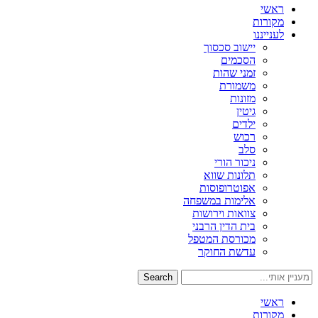
ראשי
מקורות
לענייננו
יישוב סכסוך
הסכמים
זמני שהות
משמורת
מזונות
גיטין
ילדים
רכוש
סלב
ניכור הורי
תלונות שווא
אפוטרופוסות
אלימות במשפחה
צוואות וירושות
בית הדין הרבני
מכורסת המטפל
עדשת החוקר
Search
ראשי
מקורות