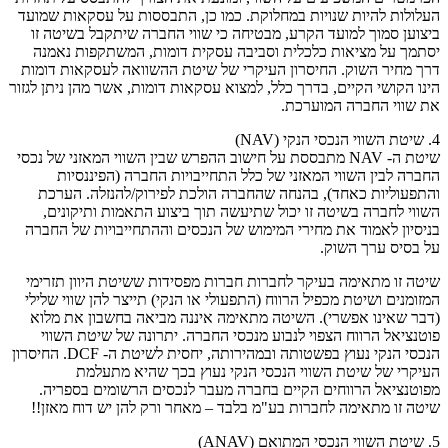
העלולות להיות שנויות במחלוקת. כמו כן, התבססות על עסקאות שמועד
ביצוען סמוך למועד הקרע, מבטיחה כי שווי החברה שיתקבל בשיטה זו
יסתמך על מציאות כלכלית וסביבה עסקית דומות, המשתקפות נאמנה
דרך מחיר השוק. החיסרון העיקרי של שיטת ההשוואה לעסקאות דומות
הינו הקושי הקיים, בדרך כלל, למצוא עסקאות דומות, אשר מהן ניתן לגזור
את שווי החברה המוערכת.
4. שיטת השווי הנכסי הנקי (NAV)
שיטת ה- NAV מתבססת על חישוב ההפרש שבין השווי המאזני של נכסי
החברה לבין השווי המאזני של כלל התחייבויות החברה (הפיננסיות
והתפעוליות כאחד), בהנחה שהחברה הולכת לפירוק/להנזלה. הערכת
השווי לחברה בשיטה זו יכול שתיעשה תוך ביצוע התאמות ותיקונים,
בניסיון לאמוד את מחירי המימוש של הנכסים וההתחייבויות של החברה
על בסיס ערך השוק.
שיטה זו מתאימה בעיקר לחברות חברות מפסידות ששיטת היוון תזרימי
המזומנים ושיטת מכפיל הרווח (התפעולי או הנקי) תייצר להן שווי שלילי
(דבר שאינו אפשרי). השיטה מתאימה איננה מביאה בחשבון את מלוא
פוטנציאל הרווח הצפוי לנבוע מנכסי החברה. יתרונה של שיטת השווי
הנכסי הנקי נעוץ בפשטותה ובמהירותה, יחסית לשיטת ה- DCF. החיסרון
העיקרי של שיטת השווי הנכסי הנקי נעוץ בכך שהיא מתעלמת
מפוטנציאל הרווחים הקיים בחברה מעבר לנכסים הרשומים בספריה.
שיטה זו מתאימה לחברות בע"מ בלבד – מאחר ורק להן יש דוח מאזן!!
5. שיטת השווי הנכסי המתואם (ANAV)