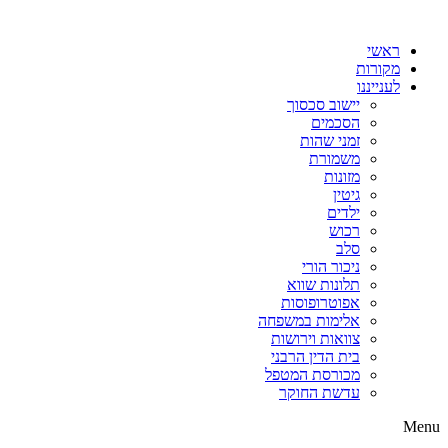
דלג
לתוכן
ראשי
מקורות
לענייננו
יישוב סכסוך
הסכמים
זמני שהות
משמורת
מזונות
גיטין
ילדים
רכוש
סלב
ניכור הורי
תלונות שווא
אפוטרופוסות
אלימות במשפחה
צוואות וירושות
בית הדין הרבני
מכורסת המטפל
עדשת החוקר
Menu