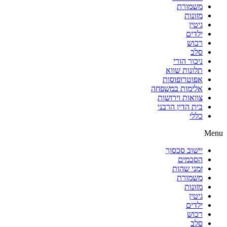
משמורת
מזונות
גיטין
ילדים
רכוש
סלב
ניכור הורי
תלונות שווא
אפוטרופוסות
אלימות במשפחה
צוואות וירושות
בית הדין הרבני
כללי
Menu
יישוב סכסוך
הסכמים
זמני שהות
משמורת
מזונות
גיטין
ילדים
רכוש
סלב