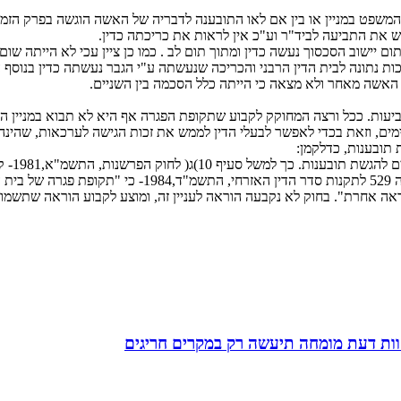
ת המשפט במניין או בין אם לאו התובענה לדבריה של האשה הוגשה בפרק הזמ
את התביעה לביד"ר וע"כ אין לראות את כריכתה כדין.
יישוב הסכסוך נעשה כדין ומתוך תום לב . כמו כן ציין עכי לא הייתה שום
ת נתונה לבית הדין הרבני והכריכה שנעשתה ע"י הגבר נעשתה כדין בנוסף ה
האשה מאחר ולא מצאה כי הייתה כלל הסכמה בין השניים.
יעות. ככל ורצה המחוקק לקבוע שתקופת הפגרה אף היא לא תבוא במניין הימ
מים, וזאת בכדי לאפשר לבעלי הדין לממש את זכות הגישה לערכאות, שהינה
 תובענות, כדלקמן:
"בחקיקה
חיקוק, זולת אם הם הימים האחרונים שבתקופה". לעומת זאת
אה אחרת". בחוק לא נקבעה הוראה לעניין זה, ומוצע לקבוע הוראה שתשמו
חוות דעת מומחה תיעשה רק במקרים חריגים