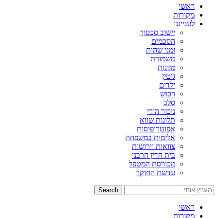
ראשי
מקורות
לענייננו
יישוב סכסוך
הסכמים
זמני שהות
משמורת
מזונות
גיטין
ילדים
רכוש
סלב
ניכור הורי
תלונות שווא
אפוטרופוסות
אלימות במשפחה
צוואות וירושות
בית הדין הרבני
מכורסת המטפל
עדשת החוקר
Search
ראשי
מקורות