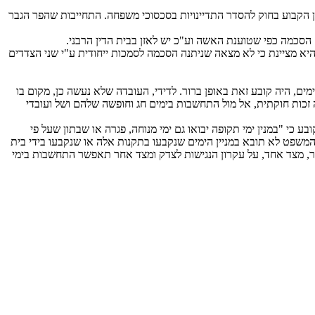
ן הקבוע בחוק להסדר התדיינויות בסכסוכי משפחה. התחייבות שהפר הגבר
 הסכמה כפי שטוענת האשה וע"כ יש לאזן בבית הדין הרבני.
יא מציינת כי לא מצאה שניתנה הסכמה לסמכות ייחודית ע"י שני הצדדים
ים, היה קובע זאת באופן ברור. לדידי, העובדה שלא נעשה כן, מקום בו
 זכות חוקתית, אל מול התחשבות בימים חג וחופשה שלהם ושל ועובדי
 קיימות הוראות שונות בעניין מניין מועדים לפי חיקוק, ובהם מועדים להגשת תובענות. כך למשל סעיף 10)ג( לחוק הפרשנות, התשמ"א,1981- קובע כי "במנין ימי תקופה יבואו גם ימי מנוחה, פגרה או שבתון שעל פי
, נקבע בתקנה 529 לתקנות סדר הדין האזרחי, התשמ"ד,1984- כי "תקופת פגרה של בית המשפט לא תובא במניין הימים שנקבעו בתקנות אלה או שנקבעו בידי בית
ר, מצד אחד, על עקרון הנגישות לצדק ומצד אחר תאפשר התחשבות בימי