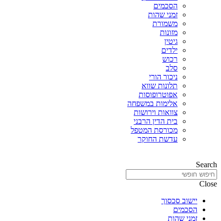
הסכמים
זמני שהות
משמורת
מזונות
גיטין
ילדים
רכוש
סלב
ניכור הורי
תלונות שווא
אפוטרופוסות
אלימות במשפחה
צוואות וירושות
בית הדין הרבני
מכורסת המטפל
עדשת החוקר
Search
Close
יישוב סכסוך
הסכמים
זמני שהות