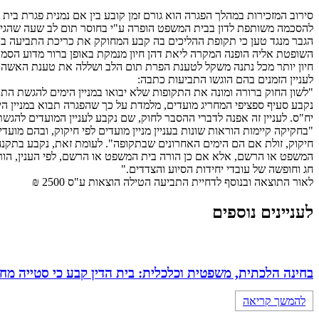
סירוב המזכירות במהלך הפגרה הוא גורם זמן קובע בין אם נמנית פגרת בי
להסכמה משותפת לדון בבית המשפט הופרה ע"י בחוסר תום לב שעה שהגיש 
הגבר מנגד טען כי תקופת ההליכים בה קבע המחוקק את כריכת התביעה בתום 
השופטת אליה הופנה המקרה ליאת דהן חיון מנמקת באופן ברור מדוע הסמכו
חיון יותר מכל נתנה משקל לטענת הפרת תום הלב ושללה את טענת האשה 
לעניין הזמנים בהם הוגשו התביעות כתבה:
"לשון החוק ברורה ומונה את התקופות שלא יבואו במניין הימים להגשת התב
נקבע סעיף ספציפי המחריג מועדים, מלמדת על כך שהפגרה תבוא במניין הי
יח"ס. לעניין זה אפנה לדברי ההסבר לחוק, שם נקבע לעניין המועדים להגשת
המשפט או הרשם, אלא אם כן הורה בית המשפט או הרשם, לפי הענין, הור
חג וחופשה של עובדי יחידות הסיוע והצדדים."
לאור התוצאה ובנוסף לדחיית התביעה הטילה הוצאות ע"ס 2500 ₪
לעניינים נוספים
בחינה הלכתית, משפטית וכלכלית: בית הדין קבע כי סטייה מ
להמשך קריאה