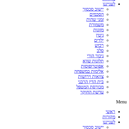
לענייננו
יישוב סכסוך
הסכמים
זמני שהות
משמורת
מזונות
גיטין
ילדים
רכוש
סלב
ניכור הורי
תלונות שווא
אפוטרופוסות
אלימות במשפחה
צוואות וירושות
בית הדין הרבני
מכורסת המטפל
עדשת החוקר
Menu
ראשי
מקורות
לענייננו
יישוב סכסוך