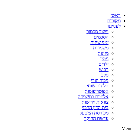
דלג
לתוכן
ראשי
מקורות
לענייננו
יישוב סכסוך
הסכמים
זמני שהות
משמורת
מזונות
גיטין
ילדים
רכוש
סלב
ניכור הורי
תלונות שווא
אפוטרופוסות
אלימות במשפחה
צוואות וירושות
בית הדין הרבני
מכורסת המטפל
עדשת החוקר
Menu