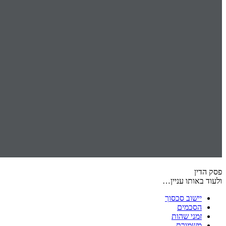
פסק הדין
ולעוד באותו עניין…
יישוב סכסוך
הסכמים
זמני שהות
משמורת