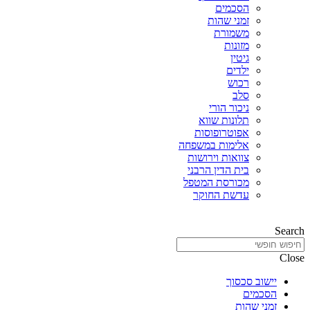
הסכמים
זמני שהות
משמורת
מזונות
גיטין
ילדים
רכוש
סלב
ניכור הורי
תלונות שווא
אפוטרופוסות
אלימות במשפחה
צוואות וירושות
בית הדין הרבני
מכורסת המטפל
עדשת החוקר
Search
Close
יישוב סכסוך
הסכמים
זמני שהות