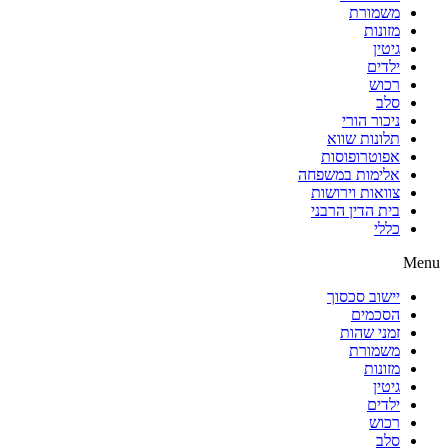
משמורת
מזונות
גיטין
ילדים
רכוש
סלב
ניכור הורי
תלונות שווא
אפוטרופוסות
אלימות במשפחה
צוואות וירושות
בית הדין הרבני
כללי
Menu
יישוב סכסוך
הסכמים
זמני שהות
משמורת
מזונות
גיטין
ילדים
רכוש
סלב