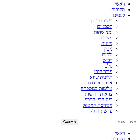
ראשי
מקורות
לענייננו
יישוב סכסוך
הסכמים
זמני שהות
משמורת
מזונות
גיטין
ילדים
רכוש
סלב
ניכור הורי
תלונות שווא
אפוטרופוסות
אלימות במשפחה
צוואות וירושות
בית הדין הרבני
מכורסת המטפל
עדשת החוקר
Search
ראשי
מקורות