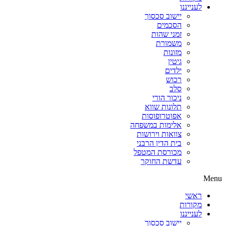
לענייננו
יישוב סכסוך
הסכמים
זמני שהות
משמורת
מזונות
גיטין
ילדים
רכוש
סלב
ניכור הורי
תלונות שווא
אפוטרופוסות
אלימות במשפחה
צוואות וירושות
בית הדין הרבני
מכורסת המטפל
עדשת החוקר
Menu
ראשי
מקורות
לענייננו
יישוב סכסוך