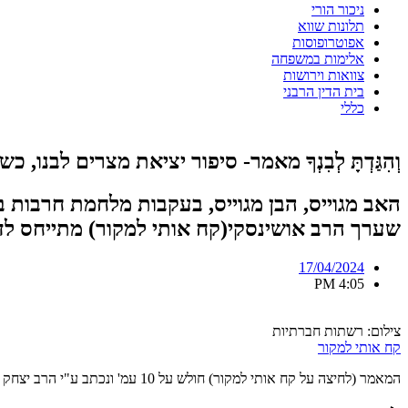
ניכור הורי
תלונות שווא
אפוטרופוסות
אלימות במשפחה
צוואות וירושות
בית הדין הרבני
כללי
וְהִגַּדְתָּ לְבִנְךָ מאמר- סיפור יציאת מצרים לבנ
האב מגוייס, הבן מגוייס, בעקבות מלחמת חרבות
שערך הרב אושינסקי(קח אותי למקור) מתייחס לדע
17/04/2024
4:05 PM
צילום: רשתות חברתיות
קח אותי למקור
המאמר (לחיצה על קח אותי למקור) חולש על 10 עמ' ונכתב ע"י הרב יצחק אושינסקי מבית הדין הרבני בירושלים