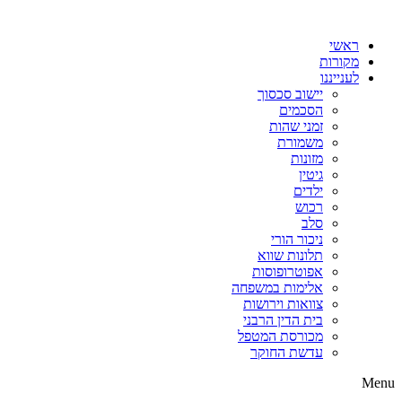
דלג
לתוכן
ראשי
מקורות
לענייננו
יישוב סכסוך
הסכמים
זמני שהות
משמורת
מזונות
גיטין
ילדים
רכוש
סלב
ניכור הורי
תלונות שווא
אפוטרופוסות
אלימות במשפחה
צוואות וירושות
בית הדין הרבני
מכורסת המטפל
עדשת החוקר
Menu