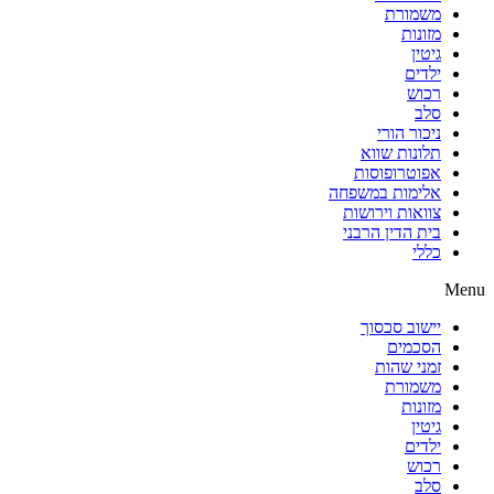
משמורת
מזונות
גיטין
ילדים
רכוש
סלב
ניכור הורי
תלונות שווא
אפוטרופוסות
אלימות במשפחה
צוואות וירושות
בית הדין הרבני
כללי
Menu
יישוב סכסוך
הסכמים
זמני שהות
משמורת
מזונות
גיטין
ילדים
רכוש
סלב