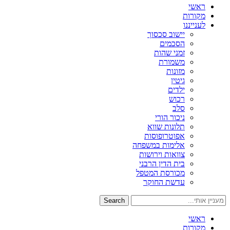
ראשי
מקורות
לענייננו
יישוב סכסוך
הסכמים
זמני שהות
משמורת
מזונות
גיטין
ילדים
רכוש
סלב
ניכור הורי
תלונות שווא
אפוטרופוסות
אלימות במשפחה
צוואות וירושות
בית הדין הרבני
מכורסת המטפל
עדשת החוקר
Search
ראשי
מקורות