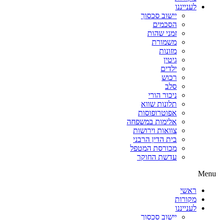
לענייננו
יישוב סכסוך
הסכמים
זמני שהות
משמורת
מזונות
גיטין
ילדים
רכוש
סלב
ניכור הורי
תלונות שווא
אפוטרופוסות
אלימות במשפחה
צוואות וירושות
בית הדין הרבני
מכורסת המטפל
עדשת החוקר
Menu
ראשי
מקורות
לענייננו
יישוב סכסוך