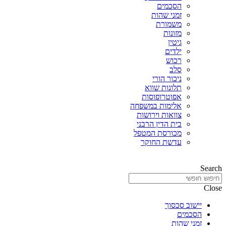
הסכמים
זמני שהות
משמורת
מזונות
גיטין
ילדים
רכוש
סלב
ניכור הורי
תלונות שווא
אפוטרופוסות
אלימות במשפחה
צוואות וירושות
בית הדין הרבני
מכורסת המטפל
עדשת החוקר
Search
Close
יישוב סכסוך
הסכמים
זמני שהות