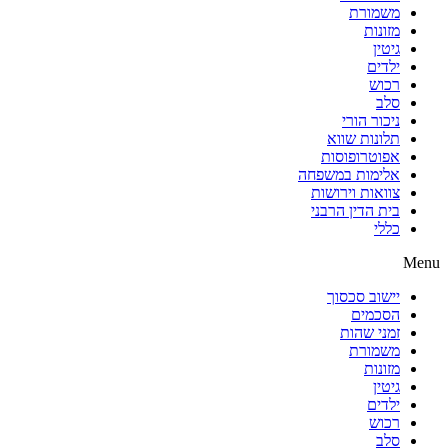
משמורת
מזונות
גיטין
ילדים
רכוש
סלב
ניכור הורי
תלונות שווא
אפוטרופוסות
אלימות במשפחה
צוואות וירושות
בית הדין הרבני
כללי
Menu
יישוב סכסוך
הסכמים
זמני שהות
משמורת
מזונות
גיטין
ילדים
רכוש
סלב