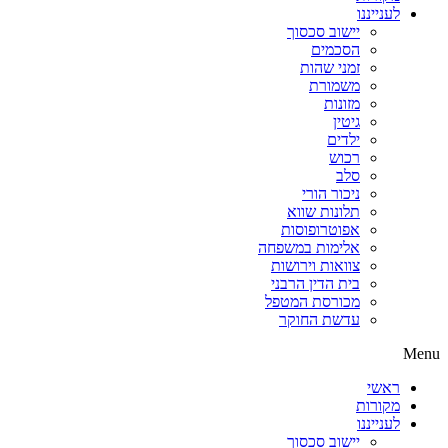
לענייננו
יישוב סכסוך
הסכמים
זמני שהות
משמורת
מזונות
גיטין
ילדים
רכוש
סלב
ניכור הורי
תלונות שווא
אפוטרופוסות
אלימות במשפחה
צוואות וירושות
בית הדין הרבני
מכורסת המטפל
עדשת החוקר
Menu
ראשי
מקורות
לענייננו
יישוב סכסוך