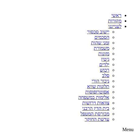
דלג
לתוכן
ראשי
מקורות
לענייננו
יישוב סכסוך
הסכמים
זמני שהות
משמורת
מזונות
גיטין
ילדים
רכוש
סלב
ניכור הורי
תלונות שווא
אפוטרופוסות
אלימות במשפחה
צוואות וירושות
בית הדין הרבני
מכורסת המטפל
עדשת החוקר
Menu