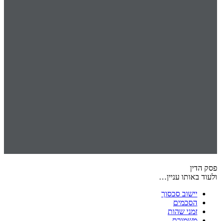
פסק הדין
ולעוד באותו עניין…
יישוב סכסוך
הסכמים
זמני שהות
משמורת