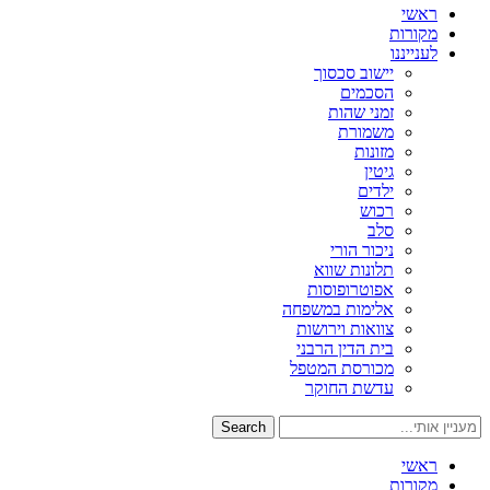
ראשי
מקורות
לענייננו
יישוב סכסוך
הסכמים
זמני שהות
משמורת
מזונות
גיטין
ילדים
רכוש
סלב
ניכור הורי
תלונות שווא
אפוטרופוסות
אלימות במשפחה
צוואות וירושות
בית הדין הרבני
מכורסת המטפל
עדשת החוקר
Search
ראשי
מקורות