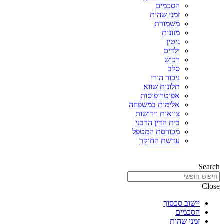
הסכמים
זמני שהות
משמורת
מזונות
גיטין
ילדים
רכוש
סלב
ניכור הורי
תלונות שווא
אפוטרופוסות
אלימות במשפחה
צוואות וירושות
בית הדין הרבני
מכורסת המטפל
עדשת החוקר
Search
Close
יישוב סכסוך
הסכמים
זמני שהות