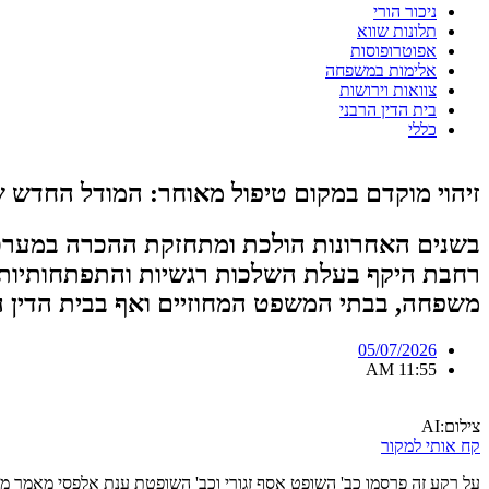
ניכור הורי
תלונות שווא
אפוטרופוסות
אלימות במשפחה
צוואות וירושות
בית הדין הרבני
כללי
זיהוי מוקדם במקום טיפול מאוחר: המודל החדש ש
בשנים האחרונות הולכת ומתחזקת ההכרה במערכת 
רחבת היקף בעלת השלכות רגשיות והתפתחותיות עמו
משפחה, בבתי המשפט המחוזיים ואף בבית הדין ה
05/07/2026
11:55 AM
צילום:AI
קח אותי למקור
על רקע זה פרסמו כב' השופט אסף זגורי וכב' השופטת ענת אלפסי מאמר מק