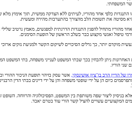
קשר המשפחתי.
או התנגדות כלפי אחד מהוריו, לעיתים ללא הצדקה ממשית, תוך אימוץ מ
 היא מסיטה את תשומת הלב מהצורך בהתערבות מהירה ומעשית.
 מהוריו מתחיל להפגין התנגדות הדרגתית למפגשים, מאמץ נרטיב שלילי ח
רמי טיפול ואנשי מקצוע כבר בשלב הראשון של הופעת הסימנים.
שית מוקדם יותר, כך גדלים הסיכויים לשיקום הקשר ולמניעת נזקים ארוכי ט
רונות ניתן להבחין בכך שבתי המשפט לענייני משפחה, בתי המשפט המחוזי
שני הוריו.
ו של הדיין הרב בן־ציון אושינסקי,
אשר עסק בזיהוי תופעת הניכור ההורי וב
סמים כיום הן על ידי שופטי משפחה והן על ידי דיינים בבתי הדין הרבני
א בניסיון ליצור שפה משותפת בין המשפט, הפסיכולוגיה והרווחה. השופט 
רמים המקצועיים עשויים להציל קשר הורי עוד בטרם יאבד.