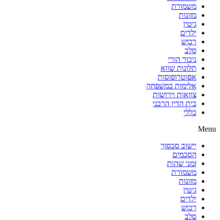
משמורת
מזונות
גיטין
ילדים
רכוש
סלב
ניכור הורי
תלונות שווא
אפוטרופוסות
אלימות במשפחה
צוואות וירושות
בית הדין הרבני
כללי
Menu
יישוב סכסוך
הסכמים
זמני שהות
משמורת
מזונות
גיטין
ילדים
רכוש
סלב