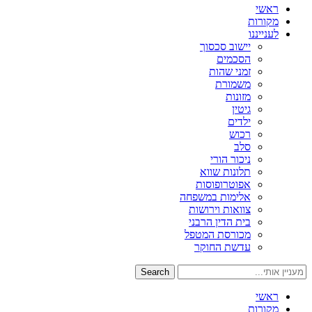
ראשי
מקורות
לענייננו
יישוב סכסוך
הסכמים
זמני שהות
משמורת
מזונות
גיטין
ילדים
רכוש
סלב
ניכור הורי
תלונות שווא
אפוטרופוסות
אלימות במשפחה
צוואות וירושות
בית הדין הרבני
מכורסת המטפל
עדשת החוקר
Search
ראשי
מקורות