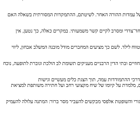
לא של עמדות ההורה האחר. לשיטתם, ההתמקדות המסורתית בשאלה האם
ד־צדדי ומסרב לקיים קשר משמעותי. במקרים כאלה, כך נטען, אין
ווח לילד. לשם כך מציעים המחברים מודל מובנה המשלב אבחון, ליווי
ים ובתי הדין הרבניים מעניקים תשומת לב הולכת וגוברת לתופעה, נוכח
דרכי ההתמודדות עמה, תוך הצגת כלים מעשיים וגישות
ים, מלמדת על קיומו של שיח מקצועי רחב ועל חתירה משותפת למציאת
זגורי והשופטת אלפסי מבקשים להעביר מסר ברור: המתנה עלולה להעמיק