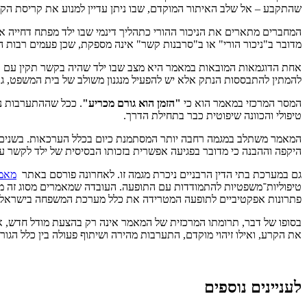
שהתקבע – אל שלב האיתור המוקדם, שבו ניתן עדיין למנוע את קריסת ה
המחברים מתארים את הניכור ההורי כתהליך דינמי שבו ילד מפתח דחייה 
מדובר ב"ניכור הורי" או ב"סרבנות קשר" אינה מספקת, שכן פעמים רבות
אחת הדוגמאות המובאות במאמר היא מצב שבו ילד שהיה בקשר תקין עם אחד
להמתין להתבססות הנתק אלא יש להפעיל מנגנון משולב של בית המשפט, גו
המסר המרכזי במאמר הוא כי
"הזמן הוא גורם מכריע"
. ככל שההתערבות נע
טיפולי והכוונה שיפוטית כבר בתחילת הדרך.
המאמר משתלב במגמה רחבה יותר המסתמנת כיום בכלל הערכאות. בשנים האח
היקפה וההבנה כי מדובר בפגיעה אפשרית בזכותו הבסיסית של ילד לקשר עם 
גם במערכת בתי הדין הרבניים ניכרת מגמה זו. לאחרונה פורסם באתר
מאמר
טיפוליות־משפטיות להתמודדות עם התופעה. העובדה שמאמרים מסוג זה מתפר
פתרונות אפקטיביים לתופעה המטרידה את כלל מערכת המשפחה בישראל.
בסופו של דבר, תרומתו המרכזית של המאמר אינה רק בהצעת מודל חדש, אל
את הקרע, ואילו זיהוי מוקדם, התערבות מהירה ושיתוף פעולה בין כלל הגו
לעניינים נוספים