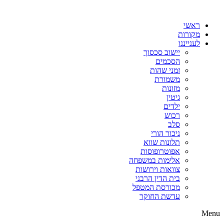
דלג
לתוכן
ראשי
מקורות
לענייננו
יישוב סכסוך
הסכמים
זמני שהות
משמורת
מזונות
גיטין
ילדים
רכוש
סלב
ניכור הורי
תלונות שווא
אפוטרופוסות
אלימות במשפחה
צוואות וירושות
בית הדין הרבני
מכורסת המטפל
עדשת החוקר
Menu