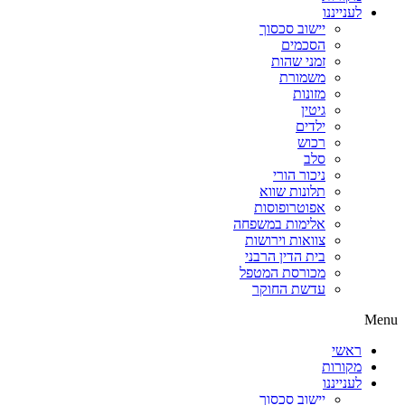
לענייננו
יישוב סכסוך
הסכמים
זמני שהות
משמורת
מזונות
גיטין
ילדים
רכוש
סלב
ניכור הורי
תלונות שווא
אפוטרופוסות
אלימות במשפחה
צוואות וירושות
בית הדין הרבני
מכורסת המטפל
עדשת החוקר
Menu
ראשי
מקורות
לענייננו
יישוב סכסוך