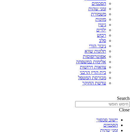
הסכמים
זמני שהות
משמורת
מזונות
גיטין
ילדים
רכוש
סלב
ניכור הורי
תלונות שווא
אפוטרופוסות
אלימות במשפחה
צוואות וירושות
בית הדין הרבני
מכורסת המטפל
עדשת החוקר
Search
Close
יישוב סכסוך
הסכמים
זמני שהות