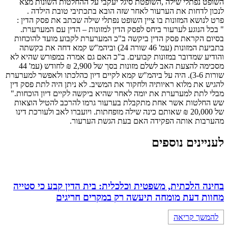
השופט נפתלי שילה ,השופטת סיגל יעקבי על ההחלטות השונות מצא
לנכון לדחות את הערעור לאחר שזה הובא בתכתיבי טובת הילדה .
פרט לנושא המזונות בו ציין השופט נפתלי שילה שכתב את פסק הדין :
" בכל הנוגע לערעור ביחס לפסק הדין למזונות – הדין עם המערערת.
בסיום הקראת פסק הדין ביקשה ב"כ המערערת לקבוע מועד להוכחות
בתביעת המזונות (עמ' 46 שורה 24) וביהמ"ש קמא דחה את בקשתה
והודיע שמדובר במזונות קבועים. ב"כ האם גם אמרה במפורש שהיא לא
מסכימה להצעת האב לשלם מזונות בסך של 2,900 ₪ לחודש (עמ' 44
שורות 3-6). היה על ביהמ"ש קמא לקיים דיון כהלכתו ולאפשר למערערת
להגיש את מלוא ראיותיה ולחקור את המשיב. לא ניתן היה לתת פסק דין
מבלי לתת למערערת את יומה לאחר שהיא ביקשה לקיים דיון הוכחות."
שש החלטות אשר אחת מתקבלת בערעור גרמו להרכב להטיל הוצאות
של 20,000 ₪ שאותם כינה שילה מופחתות. ויועברו לאב ולעורכת דינו
מהערבות אותה הפקידה האם בעת הגשת הערעור.
לעניינים נוספים
בחינה הלכתית, משפטית וכלכלית: בית הדין קבע כי סטייה
מחוות דעת מומחה תיעשה רק במקרים חריגים
להמשך קריאה