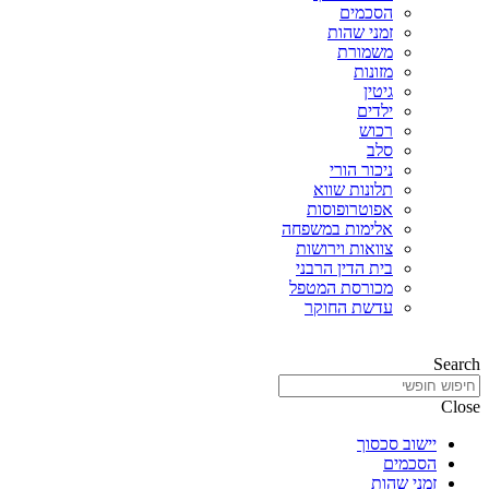
הסכמים
זמני שהות
משמורת
מזונות
גיטין
ילדים
רכוש
סלב
ניכור הורי
תלונות שווא
אפוטרופוסות
אלימות במשפחה
צוואות וירושות
בית הדין הרבני
מכורסת המטפל
עדשת החוקר
Search
Close
יישוב סכסוך
הסכמים
זמני שהות