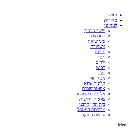
דלג
לתוכן
ראשי
מקורות
לענייננו
יישוב סכסוך
הסכמים
זמני שהות
משמורת
מזונות
גיטין
ילדים
רכוש
סלב
ניכור הורי
תלונות שווא
אפוטרופוסות
אלימות במשפחה
צוואות וירושות
בית הדין הרבני
מכורסת המטפל
עדשת החוקר
Menu