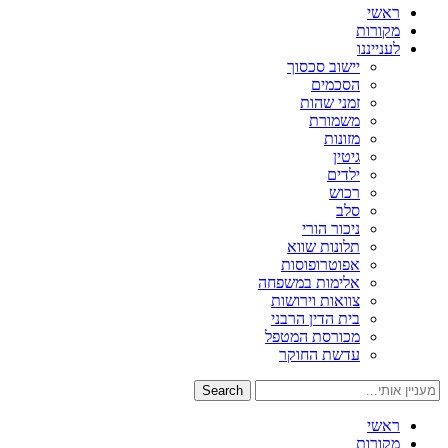
ראשי
מקורות
לענייננו
יישוב סכסוך
הסכמים
זמני שהות
משמורת
מזונות
גיטין
ילדים
רכוש
סלב
ניכור הורי
תלונות שווא
אפוטרופוסות
אלימות במשפחה
צוואות וירושות
בית הדין הרבני
מכורסת המטפל
עדשת החוקר
Search
ראשי
מקורות