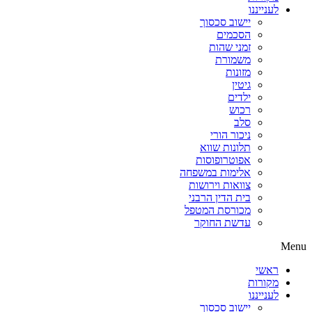
לענייננו
יישוב סכסוך
הסכמים
זמני שהות
משמורת
מזונות
גיטין
ילדים
רכוש
סלב
ניכור הורי
תלונות שווא
אפוטרופוסות
אלימות במשפחה
צוואות וירושות
בית הדין הרבני
מכורסת המטפל
עדשת החוקר
Menu
ראשי
מקורות
לענייננו
יישוב סכסוך