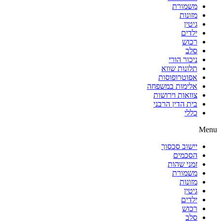
משמורת
מזונות
גיטין
ילדים
רכוש
סלב
ניכור הורי
תלונות שווא
אפוטרופוסות
אלימות במשפחה
צוואות וירושות
בית הדין הרבני
כללי
Menu
יישוב סכסוך
הסכמים
זמני שהות
משמורת
מזונות
גיטין
ילדים
רכוש
סלב