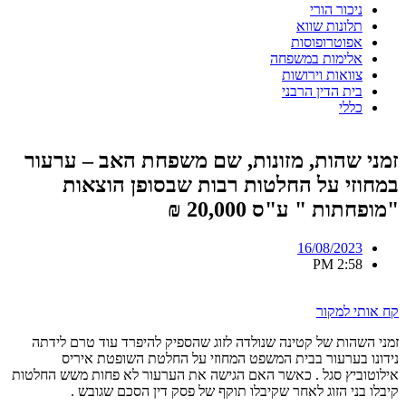
ניכור הורי
תלונות שווא
אפוטרופוסות
אלימות במשפחה
צוואות וירושות
בית הדין הרבני
כללי
זמני שהות, מזונות, שם משפחת האב – ערעור
במחוזי על החלטות רבות שבסופן הוצאות
"מופחתות " ע"ס 20,000 ₪
16/08/2023
2:58 PM
קח אותי למקור
זמני השהות של קטינה שנולדה לזוג שהספיק להיפרד עוד טרם לידתה
נידונו בערעור בבית המשפט המחוזי על החלטת השופטת איריס
אילוטוביץ סגל . כאשר האם הגישה את הערעור לא פחות משש החלטות
קיבלו בני הזוג לאחר שקיבלו תוקף של פסק דין הסכם שגובש .