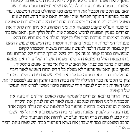
בנוסף לזאת טענה האם כי לא ניתן לה יומה בבית המשפט על קביעת
המזונות . וזמני השהות עתרה לקבל את שינוי וצמצום זמני השהות של
האב עם הקטינה ולבטל את הרחבתם כפי שהוחלט בבית המשפט . עוד
הוזכר בערעור החוקר הפרטי אותו שכרה האם לאור החשדות שאינו
מטפל בילדה בה נראה כי מהמסגרת החינוכית הקטינה מועברת למטפלת
וכי טעה העו"ס שקבע למעשה את זמני השהות. לא ניתן היה לחקור את
הצדדים בעניין המזונות להגיש אסמכתאות ולנהל הליך הוגן .האב שכזכור
מיוצג באמצעות עורכת הדין טלי בן יקיר העלה את טענותיו גם הוא:
טענותיו המרכזיות התבטאו בהפרת החלטות בית המשפט שעושה האם
דין לעצמה וקובעת הלכה למעשה עובדות בשטח הסכמתו לקיום
המפגשים במרכז קשר נבעה אך ורק בשל הצורך הדחוף של הכרותו עם
ביתו מפאת הגיל בו נמצאת הקטינה טענות אשר הועלו ע"י האם נמצאו
מופרכות בדבר מסוכנתו של האב שקיבלו איזכורים שונים בתסקיר .
בנוסף טען האב שהערעור לא מעלה כל חדש תחת השמש לאור ריבוי
ההחלטות בהם האם מנסה לצמצם את זמני השהות עם הקטינה כמו כן
ציין כי הקטינה כבר התרגלה ללינה בבית האב והרצון הנובע לצמצם לו את
זמני השהות מתווסף לניכור הורי שמהווה סיכון ממשי לבריאותה הנפשי
של הקטינה .
בדיון ארוך בו יצאו הצדדים להפסקה שבה לאולם הדיונים והביעה את
הסכמתה לזמני השהות שנקבעו. כעת לאור רצונה לנתק את הילדה
מאביה הגיעה האם בדמות ערעור על החלטות שאינה עולה בקנה אחד
עם רצונה זה. לעניין המזונות טען כי בית המשפט בחן את תלושי השכר
ואף קבע לו מזונות ברף הגבוה וע"כ יש לדחות את הערעור כולו.
הרכב השופטים במחוזי שבחן את נשוא הערעור כבוד השופטת עינת רביד
– אב"ד