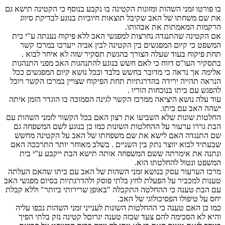
בו פורטו זמני השהות ומזונות הקטינה בו נקבע בנוסף כי הקטינה תישא גם
את שם משחתו של האב שקיבל תוצאות חיוביות בנוגע לבדיקת סיווג
הרקמות המאמתות את אבהותו.
אם הקטינה שהתנגדה נחרצות למפגשי האב ללא פיקוח נענתה ע"י בית
המשפט כי קיום המפגשים בין הקטינה לבין אביה ייערכו במרכז קשר
תחת פיקוח בעוד שעלה הצורך בהגשת תסקיר שזה לא איחר לבוא .
בתסקיר העו"ס דווח כי לאם חשש בנוגע להתנהגות האב מפני התנהגות
אלימה אך נראה כי מדובר בחשש בלבד ובכל נושא קיום המפגשים ככל
הנראה תהייה ירידה בהדרגתיות תחת הפיקוח שצויין במרכז הקשר ויוכל
להפגש עם ביתו בנוכחות הוריו .
עוד עלה נושא היציאה ממרכז הקשר לגינה הסמוכה בו הוגדר הזמן איתה
ישהה האב עם ביתו.
החלטות שונות שלא השביעו את רצון האם בכל הקשור לזמני השהות עם
הבת גררו ערעור על ההחלטות השונות כמו כן בנוגע לשם המשפחה גם
שם התנגדה האם לישא את שם משפחתו של האב על הקטינה מחשש
שבעתיד לבוא יווצר נתק בין השניים . בשלב מאוחר יותר התרככה האם
ונתנה את אימרתה ששם המשפחה אותה תישא הבת ייקבע ע"י בית
המשפט ונטול להחלטתו הוא.
מרכז הערעור עסק בנושא זמני השהות של האב עם ביתו שהאם העלתה
טענות למכביר על הפעלת לחץ בלתי פוסק ולהדרגתיות בסיום מפגשי האב
עם הבת טענה כי ההחלטה התקבלה "באופן שרירותי ביותר" וללא קבלת
יחס על טיפולו הפסיכולוגי של האב.
כמו כן האם טענה כי ההחלטות השונות לענייני זמני השהות נכפו עליה
והיא לא הסכימה להם צעד שכזה טענה יגרוםל קטינה נזק בלתי הפיך