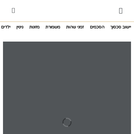
יישוב סכסוך
הסכמים
זמני שהות
משמורת
מזונות
גיטין
ילדים