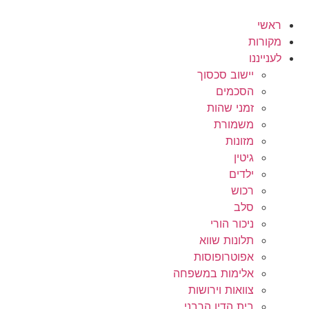
לג
תוכן
ראשי
מקורות
לענייננו
יישוב סכסוך
הסכמים
זמני שהות
משמורת
מזונות
גיטין
ילדים
רכוש
סלב
ניכור הורי
תלונות שווא
אפוטרופוסות
אלימות במשפחה
צוואות וירושות
בית הדין הרבני