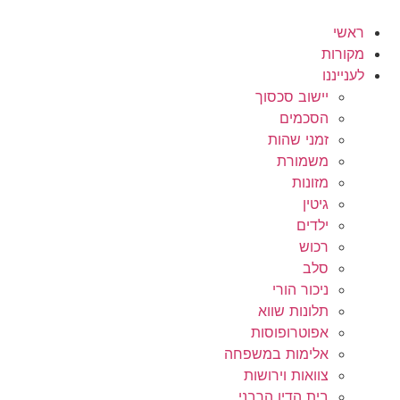
לג
תוכן
ראשי
מקורות
לענייננו
יישוב סכסוך
הסכמים
זמני שהות
משמורת
מזונות
גיטין
ילדים
רכוש
סלב
ניכור הורי
תלונות שווא
אפוטרופוסות
אלימות במשפחה
צוואות וירושות
בית הדין הרבני