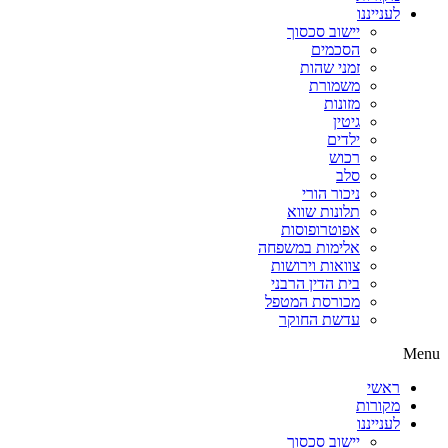
לענייננו
יישוב סכסוך
הסכמים
זמני שהות
משמורת
מזונות
גיטין
ילדים
רכוש
סלב
ניכור הורי
תלונות שווא
אפוטרופוסות
אלימות במשפחה
צוואות וירושות
בית הדין הרבני
מכורסת המטפל
עדשת החוקר
Menu
ראשי
מקורות
לענייננו
יישוב סכסוך