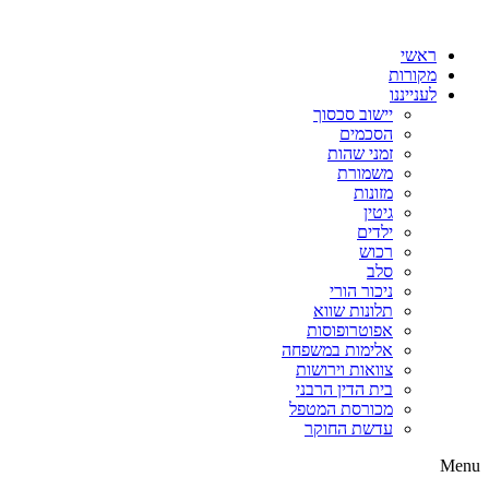
דלג
לתוכן
ראשי
מקורות
לענייננו
יישוב סכסוך
הסכמים
זמני שהות
משמורת
מזונות
גיטין
ילדים
רכוש
סלב
ניכור הורי
תלונות שווא
אפוטרופוסות
אלימות במשפחה
צוואות וירושות
בית הדין הרבני
מכורסת המטפל
עדשת החוקר
Menu