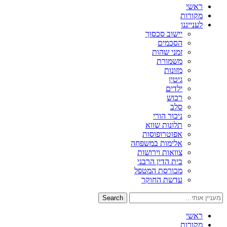
ראשי
מקורות
לענייננו
יישוב סכסוך
הסכמים
זמני שהות
משמורת
מזונות
גיטין
ילדים
רכוש
סלב
ניכור הורי
תלונות שווא
אפוטרופוסות
אלימות במשפחה
צוואות וירושות
בית הדין הרבני
מכורסת המטפל
עדשת החוקר
Search
ראשי
מקורות