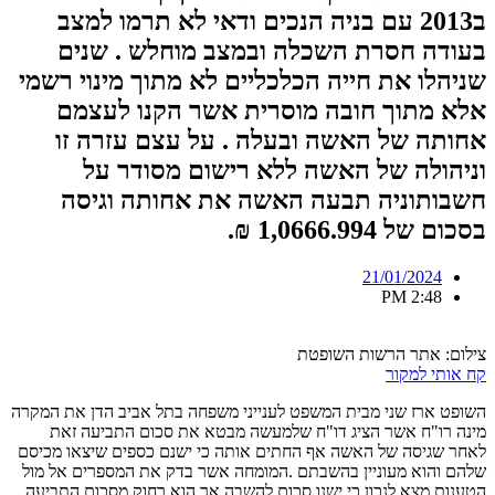
ב2013 עם בניה הנכים ודאי לא תרמו למצב
בעודה חסרת השכלה ובמצב מוחלש . שנים
שניהלו את חייה הכלכליים לא מתוך מינוי רשמי
אלא מתוך חובה מוסרית אשר הקנו לעצמם
אחותה של האשה ובעלה . על עצם עזרה זו
וניהולה של האשה ללא רישום מסודר על
חשבותוניה תבעה האשה את אחותה וגיסה
בסכום של 1,0666.994 ₪.
21/01/2024
2:48 PM
צילום: אתר הרשות השופטת
קח אותי למקור
השופט ארז שני מבית המשפט לענייני משפחה בתל אביב הדן את המקרה
מינה רו"ח אשר הציג דו"ח שלמעשה מבטא את סכום התביעה זאת
לאחר שגיסה של האשה אף החתים אותה כי ישנם כספים שיצאו מכיסם
שלהם והוא מעוניין בהשבתם .המומחה אשר בדק את המספרים אל מול
הטענות מצא לנכון כי ישנו סכום להשבה אך הוא רחוק מסכום התביעה