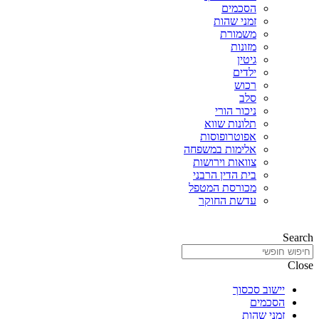
הסכמים
זמני שהות
משמורת
מזונות
גיטין
ילדים
רכוש
סלב
ניכור הורי
תלונות שווא
אפוטרופוסות
אלימות במשפחה
צוואות וירושות
בית הדין הרבני
מכורסת המטפל
עדשת החוקר
Search
Close
יישוב סכסוך
הסכמים
זמני שהות