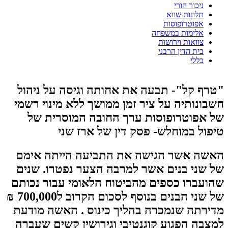
ניכור הורי
תלונות שווא
אפוטרופוסות
אלימות במשפחה
צוואות וירושות
בית הדין הרבני
כללי
"טרף קל"- תבעה את אחותה וגיסה על ניהול
חשבונותיה על ציר זמן ממושך ללא מינוי רשמי
של אפוטרופוסות ערך החובה המוסרית של
טיפול במוחלש- פסק דין של ארז שני
האשה אשר הגישה את התביעה הייתה אימם
של שני בנים אשר למרבה הצער נפטרו. שנים
שהועברו כספים מהביטוח הלאומי עבור נכותם
של שני הבנים בנוסף לסכום הקרוב ל700,000 ₪
מדירתה שנמכרה בהליך כינוס . האשה מודעת
למצבה הפגוע קוגנטיבי וגירושין קשים שעברה