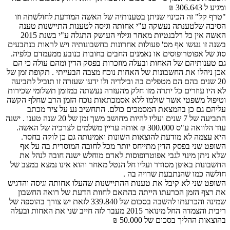
ומגיע ל 306.643 ₪
"טרף קל" זה הכינוי שניתן בטענותיה של האשה המודעת לחולשתה וזו
הסיבה שלטענתה נעשקה ע"י אחותה וגיסה לטענות התיישנות טענה
האשה אין כל רלבנטיות מאחר וגילוי העושק התגלה ע"י בשנת 2015
בשנה זו נעשו אף מס' פעולות אחרונות בחשבונותיה ויש לראות בנתבעים
סוג של אפוטרופוסים או נאמנים החבים בחובות כנובע ממעמדם כלפיה.
גם טענותיהם של האחות ובעלה מוזכרות בפסק הדין ומהם עולה כי הם
אכן ניהלו את החשבונות של האחות נוכח מצבה הבעייתי . תקופת זמן של
20 שנים בהם הם מטפלים בה ובילדיה ולו ידעו שעזרה זו תוביל לתביעה
לא היו עוזרים כל יתרה מזו חלק מהעזרה נעשתה במזומן תשלומי שכירות
וטיפול משפטי אשר שולמו ללא אסמכתאות נוכח הזמן הרב שחלף הקשה
עליהם גם כן בהמצאת המסמכים כולם. התחשיב נע על ציר מכתב
התביעה של 7 שנים ועליו להיות מחושב משך זמן של 20 שנה טענו . ישנה
עוד הלוואה ע"ס 300.000 ₪ אותה עדיין משלמים לצרכיה של האשה.
היא עצמה לא מודעת להוצאות השונות ואמינותה גם כן לוקה בחסר.
השופט שני בפסק הדין מתייחס יותר מכל לחובה המוסרית בה על אף
שלא ניתן מינוי לגבי אפוטרופוסות לאדם מוחלש ישנה חובה לנהל את
החשבונות באופן מסודר ועליו חל הנטל מאחר והוא אינו נמצא במצב של
חולשה כמו שהנתבעת שרויה בה .
השופט שני לא קיבל את טענות ההתיישנות שהעלו אחותה וגיסה והדגיש
את רצף הזמן הכרעתו הייתה בהתאם לחוות הדעת של רואה החשבון
שמינה והכרעתו להשבה בסכום של 339.840 לזאת יש צורך בהוספה של
ריבית והצמדה החל מינואר 2015 מעבר לזה חייב שני את האחות ובעלה
בהוצאות ההליך בסכום של 50.000 ₪