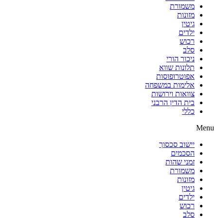
משמורת
מזונות
גיטין
ילדים
רכוש
סלב
ניכור הורי
תלונות שווא
אפוטרופוסות
אלימות במשפחה
צוואות וירושות
בית הדין הרבני
כללי
Menu
יישוב סכסוך
הסכמים
זמני שהות
משמורת
מזונות
גיטין
ילדים
רכוש
סלב