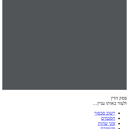
פסק הדין
ולעוד באותו עניין…
יישוב סכסוך
הסכמים
זמני שהות
משמורת