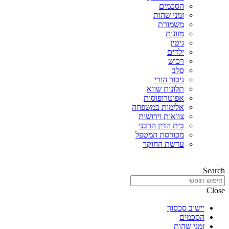
הסכמים
זמני שהות
משמורת
מזונות
גיטין
ילדים
רכוש
סלב
ניכור הורי
תלונות שווא
אפוטרופוסות
אלימות במשפחה
צוואות וירושות
בית הדין הרבני
מכורסת המטפל
עדשת החוקר
Search
Close
יישוב סכסוך
הסכמים
זמני שהות