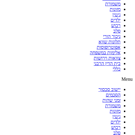
משמורת
מזונות
גיטין
ילדים
רכוש
סלב
ניכור הורי
תלונות שווא
אפוטרופוסות
אלימות במשפחה
צוואות וירושות
בית הדין הרבני
כללי
Menu
יישוב סכסוך
הסכמים
זמני שהות
משמורת
מזונות
גיטין
ילדים
רכוש
סלב