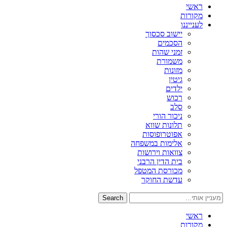
ראשי
מקורות
לענייננו
יישוב סכסוך
הסכמים
זמני שהות
משמורת
מזונות
גיטין
ילדים
רכוש
סלב
ניכור הורי
תלונות שווא
אפוטרופוסות
אלימות במשפחה
צוואות וירושות
בית הדין הרבני
מכורסת המטפל
עדשת החוקר
Search
ראשי
מקורות