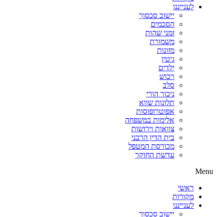
לענייננו
יישוב סכסוך
הסכמים
זמני שהות
משמורת
מזונות
גיטין
ילדים
רכוש
סלב
ניכור הורי
תלונות שווא
אפוטרופוסות
אלימות במשפחה
צוואות וירושות
בית הדין הרבני
מכורסת המטפל
עדשת החוקר
Menu
ראשי
מקורות
לענייננו
יישוב סכסוך