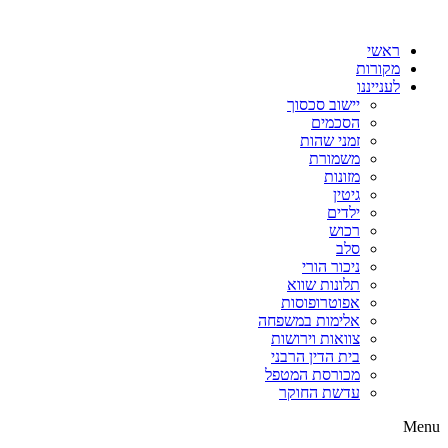
דלג
לתוכן
ראשי
מקורות
לענייננו
יישוב סכסוך
הסכמים
זמני שהות
משמורת
מזונות
גיטין
ילדים
רכוש
סלב
ניכור הורי
תלונות שווא
אפוטרופוסות
אלימות במשפחה
צוואות וירושות
בית הדין הרבני
מכורסת המטפל
עדשת החוקר
Menu