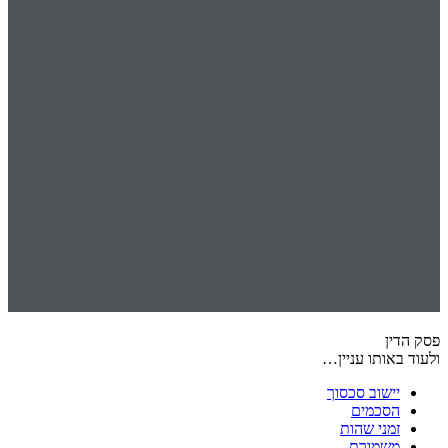
פסק הדין
ולעוד באותו עניין…
יישוב סכסוך
הסכמים
זמני שהות
משמורת