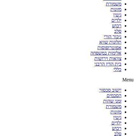
משמורת
מזונות
גיטין
ילדים
רכוש
סלב
ניכור הורי
תלונות שווא
אפוטרופוסות
אלימות במשפחה
צוואות וירושות
בית הדין הרבני
כללי
Menu
יישוב סכסוך
הסכמים
זמני שהות
משמורת
מזונות
גיטין
ילדים
רכוש
סלב