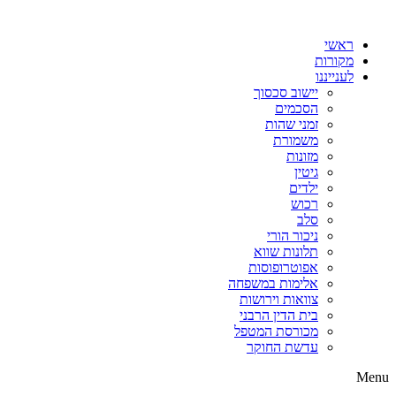
דלג
לתוכן
ראשי
מקורות
לענייננו
יישוב סכסוך
הסכמים
זמני שהות
משמורת
מזונות
גיטין
ילדים
רכוש
סלב
ניכור הורי
תלונות שווא
אפוטרופוסות
אלימות במשפחה
צוואות וירושות
בית הדין הרבני
מכורסת המטפל
עדשת החוקר
Menu