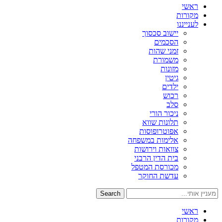
ראשי
מקורות
לענייננו
יישוב סכסוך
הסכמים
זמני שהות
משמורת
מזונות
גיטין
ילדים
רכוש
סלב
ניכור הורי
תלונות שווא
אפוטרופוסות
אלימות במשפחה
צוואות וירושות
בית הדין הרבני
מכורסת המטפל
עדשת החוקר
Search
ראשי
מקורות