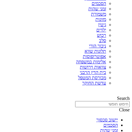
הסכמים
זמני שהות
משמורת
מזונות
גיטין
ילדים
רכוש
סלב
ניכור הורי
תלונות שווא
אפוטרופוסות
אלימות במשפחה
צוואות וירושות
בית הדין הרבני
מכורסת המטפל
עדשת החוקר
Search
Close
יישוב סכסוך
הסכמים
זמני שהות