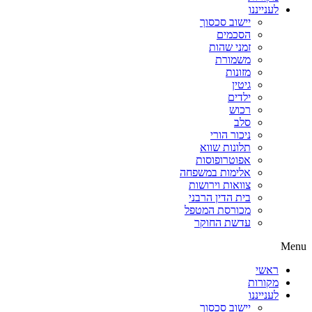
לענייננו
יישוב סכסוך
הסכמים
זמני שהות
משמורת
מזונות
גיטין
ילדים
רכוש
סלב
ניכור הורי
תלונות שווא
אפוטרופוסות
אלימות במשפחה
צוואות וירושות
בית הדין הרבני
מכורסת המטפל
עדשת החוקר
Menu
ראשי
מקורות
לענייננו
יישוב סכסוך