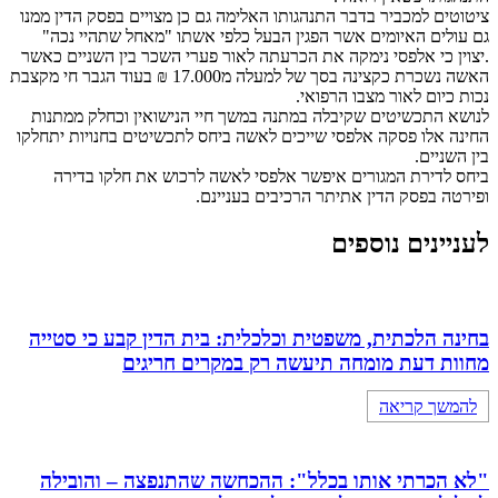
ציטוטים למכביר בדבר התנהגותו האלימה גם כן מצויים בפסק הדין ממנו
גם עולים האיומים אשר הפגין הבעל כלפי אשתו "מאחל שתהיי נכה"
.יצוין כי אלפסי נימקה את הכרעתה לאור פערי השכר בין השניים כאשר
האשה נשכרת כקצינה בסך של למעלה מ17.000 ₪ בעוד הגבר חי מקצבת
נכות כיום לאור מצבו הרפואי.
לנושא התכשיטים שקיבלה במתנה במשך חיי הנישואין וכחלק ממתנות
החינה אלו פסקה אלפסי שייכים לאשה ביחס לתכשיטים בחנויות יתחלקו
בין השניים.
ביחס לדירת המגורים איפשר אלפסי לאשה לרכוש את חלקו בדירה
ופירטה בפסק הדין אתיתר הרכיבים בעניינם.
לעניינים נוספים
בחינה הלכתית, משפטית וכלכלית: בית הדין קבע כי סטייה
מחוות דעת מומחה תיעשה רק במקרים חריגים
להמשך קריאה
"לא הכרתי אותו בכלל": ההכחשה שהתנפצה – והובילה