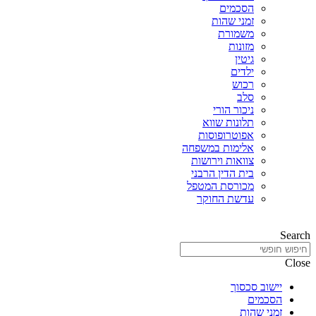
הסכמים
זמני שהות
משמורת
מזונות
גיטין
ילדים
רכוש
סלב
ניכור הורי
תלונות שווא
אפוטרופוסות
אלימות במשפחה
צוואות וירושות
בית הדין הרבני
מכורסת המטפל
עדשת החוקר
Search
Close
יישוב סכסוך
הסכמים
זמני שהות