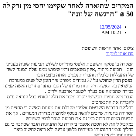
המקרים שתיארה לאחר שקיימו יחסי מין זרק לה
50 ₪ "הרגשה של זונה"
12/05/2024
10:21 AM
צילום: אתר הרשות השופטת
קח אותי למקור
המקרה בו פסקה השופטת אלפסי מתייחס לשלוש תביעות שונות בענייני
הזוג – תביעת מזונות ,איזון משאבים ודמי שימוש ממנו עולה תמונה קשה
של התעללות כלכלית והברחת נכסים אותה ביצע הגבר
.בפסק הדין שחולש על 37 עמודים מפורט ציר הזמן של שנים במערכת
הנישואין בה האשה חיה תחת מרותו של הגבר מתוך פחדים האשה קצינה
בכירה שהביאה עם בעלה לשעבר ארבעה ילדים .
הגבר ניהל חנויות תכשיטי יוקרה ומכר את חלקו לאחיו ככל הנראה ע"מ
להבריח את התכשיטים
בחלוקת הרכוש השופטת אלפסי מקבלת את טענות האשה כי מחצית מן
הסחורה בחנויות שייכים לאשה בנוסף למחצית מדירת המגורים . אך את
תביעת המזונות דוחה כמו גם את תביעת הגבר לדמי השימוש .
במקביל לזאת לא חסכה אלפסי ביקורת על התנהגות הגבר שכתבה כי גם
בהליך עצמו התנהגותו בעייתית בלשון עדינה ולא רוצה לחשוב כיצד
התנהגותו כשאין רואה .