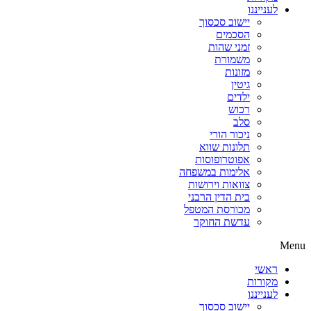
לענייננו
יישוב סכסוך
הסכמים
זמני שהות
משמורת
מזונות
גיטין
ילדים
רכוש
סלב
ניכור הורי
תלונות שווא
אפוטרופוסות
אלימות במשפחה
צוואות וירושות
בית הדין הרבני
מכורסת המטפל
עדשת החוקר
Menu
ראשי
מקורות
לענייננו
יישוב סכסוך