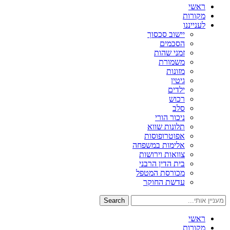
ראשי
מקורות
לענייננו
יישוב סכסוך
הסכמים
זמני שהות
משמורת
מזונות
גיטין
ילדים
רכוש
סלב
ניכור הורי
תלונות שווא
אפוטרופוסות
אלימות במשפחה
צוואות וירושות
בית הדין הרבני
מכורסת המטפל
עדשת החוקר
Search
ראשי
מקורות