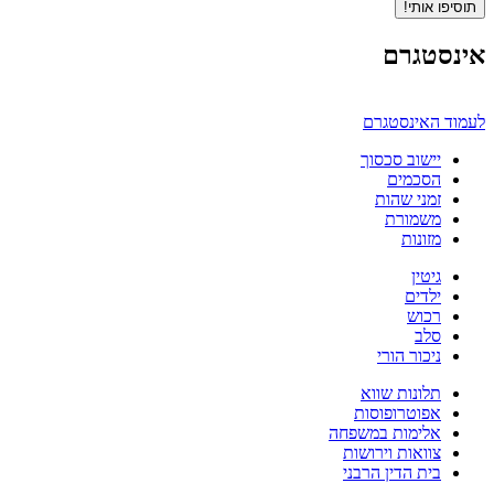
תוסיפו אותי!
אינסטגרם
לעמוד האינסטגרם
יישוב סכסוך
הסכמים
זמני שהות
משמורת
מזונות
גיטין
ילדים
רכוש
סלב
ניכור הורי
תלונות שווא
אפוטרופוסות
אלימות במשפחה
צוואות וירושות
בית הדין הרבני