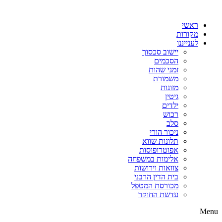
דלג
לתוכן
ראשי
מקורות
לענייננו
יישוב סכסוך
הסכמים
זמני שהות
משמורת
מזונות
גיטין
ילדים
רכוש
סלב
ניכור הורי
תלונות שווא
אפוטרופוסות
אלימות במשפחה
צוואות וירושות
בית הדין הרבני
מכורסת המטפל
עדשת החוקר
Menu