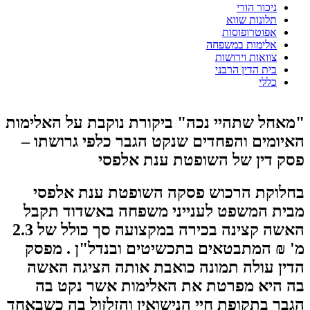
ניכור הורי
תלונות שווא
אפוטרופוסות
אלימות במשפחה
צוואות וירושות
בית הדין הרבני
כללי
"מאחל שתהיי נכה" ביקורת נוקבת על האלימות
האיומים והפחדים שנקט הגבר כלפי גרושתו –
פסק דין של השופטת ענת אלפסי
בחלוקת הרכוש פסקה השופטת ענת אלפסי
מבית המשפט לענייני משפחה באשדוד תקבל
האשה קצינה בכירה במקצועה סך כולל של 2.3
מ' ₪ המתבטאים בתכשיטים ובנדל"ן . מפסק
הדין עולה תמונה כואבת אותה הציגה האשה
בה היא מפרטת את האלימות אשר נקט בה
הגבר בתקופת חיי הנישואין והזלזול בה כשבאחד