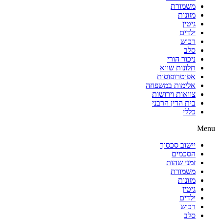
משמורת
מזונות
גיטין
ילדים
רכוש
סלב
ניכור הורי
תלונות שווא
אפוטרופוסות
אלימות במשפחה
צוואות וירושות
בית הדין הרבני
כללי
Menu
יישוב סכסוך
הסכמים
זמני שהות
משמורת
מזונות
גיטין
ילדים
רכוש
סלב