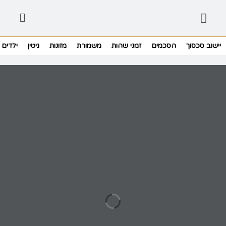
יישוב סכסוך
הסכמים
זמני שהות
משמורת
מזונות
גיטין
ילדים