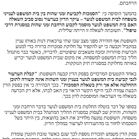
הרחבתם.
בהמשך הוסיפה כי:
"הסמכות לקביעת זמני שהות בין בית המשפט לענייני
משפחה לבית המשפט לנוער – עיקר הדיון בערעור נסוב סביב השאלה
האם בית המשפט לנוער מוסמך לקבוע הרחבת זמני שהות במסגרת דרכי
טיפול"
. תשובתה לשאלה זו הייתה שלילית.
השופטת אף הזהירה מפני מצב שבו שתי ערכאות דנות באותו עניין
במקביל וקבעה כי יש להקפיד על חלוקת סמכויות ברורה כדי למנוע
הכרעות סותרות ובזבוז משאבים שיפוטיים. לדבריה, כאשר כבר מתנהל
הליך בבית המשפט למשפחה, אין מקום שבית המשפט לנוער יכריע
באותה מחלוקת במסגרת תיק הנזקקות.
באחד הקטעים המרכזיים בפסק הדין קבעה השופטת:
"קבלת הערעור
לגבי קביעת בית המשפט לנוער בעניין זמני השהות אינה קשורה לתוכן
ההחלטה אלא אך ורק בשאלת הסמכות"
. בכך הבהירה כי אין בפסק הדין
הבעת עמדה לגבי היקף הקשר הראוי בין האב לבתו, אלא רק הכרעה
בשאלה מי הערכאה המוסמכת לדון בכך.
בסופו של דבר בוטלה החלטת בית המשפט לנוער בדבר הרחבת זמני
השהות, והתיק שב לעסוק במסגרת ההליך המתנהל בבית המשפט לענייני
משפחה. השופטת נמנעה מלחייב את האב בהוצאות, בין היתר בשל
הסכמתו לחזור בו מהתנגדותו לערעור במהלך הדיון.
פסק הדין משמש תזכורת נוספת לכך שגם כאשר טובת הקטין עומדת