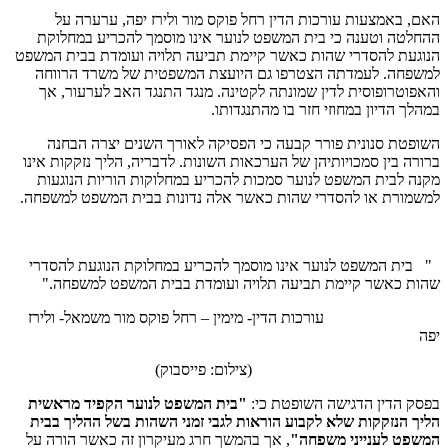
האם, באמצעות עורכות הדין רחל פוקס מור ולירז יפה, ערערה על
ההחלטה וטענה כי בית המשפט לנוער אינו מוסמך להכריע במחלוקת
הנוגעת להסדרי שהות כאשר קיימת תביעה תלויה ועומדת בבית המשפט
למשפחה. לעמדתה הצטרפו גם היועצת המשפטית של משרד הרווחה
והאפוטרופוסית לדין שמונתה לקטינה. מנגד התנגד האב לערעור, אך
במהלך הדיון במחוזי חזר בו מהתנגדותו.
השופטת סנונית פורר קבעה כי הפסיקה לאורך השנים יצרה הבחנה
ברורה בין סמכויותיהן של הערכאות השונות. לדבריה, הליך נזקקות אינו
מקנה לבית המשפט לנוער סמכות להכריע במחלוקות הוריות הנוגעות
למשמורת או להסדרי שהות כאשר אלה נדונות בבית המשפט למשפחה.
" בית המשפט לנוער אינו מוסמך להכריע במחלוקת הנוגעת להסדרי
שהות כאשר קיימת תביעה תלויה ועומדת בבית המשפט למשפחה."
עורכות הדין- מימין – רחל פוקס מור משמאל- ולירז
יפה
(צילום: פייסבוק)
בפסק הדין הדגישה השופטת כי:
"בית המשפט לנוער הקפיד מראשית
הליך הנזקקות שלא לקבוע הוראות לגבי זמני השהות בשל ההליך בבית
המשפט לענייני משפחה"
, אך בהמשך חרג מעיקרון זה כאשר הורה על