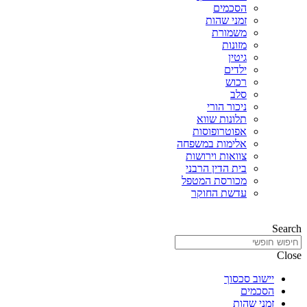
הסכמים
זמני שהות
משמורת
מזונות
גיטין
ילדים
רכוש
סלב
ניכור הורי
תלונות שווא
אפוטרופוסות
אלימות במשפחה
צוואות וירושות
בית הדין הרבני
מכורסת המטפל
עדשת החוקר
Search
Close
יישוב סכסוך
הסכמים
זמני שהות