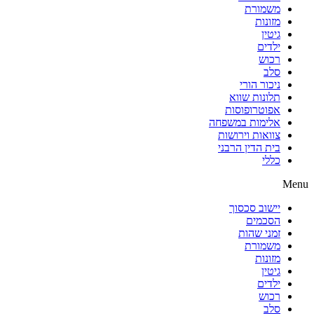
משמורת
מזונות
גיטין
ילדים
רכוש
סלב
ניכור הורי
תלונות שווא
אפוטרופוסות
אלימות במשפחה
צוואות וירושות
בית הדין הרבני
כללי
Menu
יישוב סכסוך
הסכמים
זמני שהות
משמורת
מזונות
גיטין
ילדים
רכוש
סלב