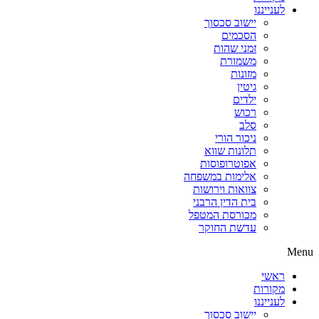
לענייננו
יישוב סכסוך
הסכמים
זמני שהות
משמורת
מזונות
גיטין
ילדים
רכוש
סלב
ניכור הורי
תלונות שווא
אפוטרופוסות
אלימות במשפחה
צוואות וירושות
בית הדין הרבני
מכורסת המטפל
עדשת החוקר
Menu
ראשי
מקורות
לענייננו
יישוב סכסוך