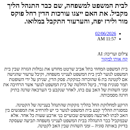
לבית המשפט למשפחה, שם כבר התנהל הליך
מקביל. את האם ייצגו עורכות הדין רחל פוקס
מור ולירז יפה, והערעור התקבל במלואו.
02/06/2026
11:57 AM
צילום ועריכה: AI
קח אותי למקור
בית המשפט המחוזי בתל אביב שרטט מחדש את גבולות הגזרה שבין בית
המשפט לנוער לבין בית המשפט לענייני משפחה, וקיבל ערעור שהגישה
אם לקטינה בת 6 שהוכרזה כנזקקת. פסק הדין, שניתן על ידי השופטת
תמר סנונית פורר, ביטל החלטה של בית המשפט לנוער אשר הרחיבה את
זמני השהות של האב עם בתו, לאחר שנקבע כי הערכאה שדנה בתיק
חרגה מסמכותה.
הרקע למחלוקת החל בהליך נזקקות שהתנהל בעניינה של הקטינה.
במסגרת ההליך קבע בית המשפט לנוער כי יש להרחיב את המפגשים בין
האב לבתו לארבעה מפגשים שבועיים בני ארבע שעות כל אחד. אלא
שבמקביל כבר התנהלה בבית המשפט לענייני משפחה תביעה שעסקה
בדיוק באותה סוגיה – זמני השהות שבין האב לקטינה.