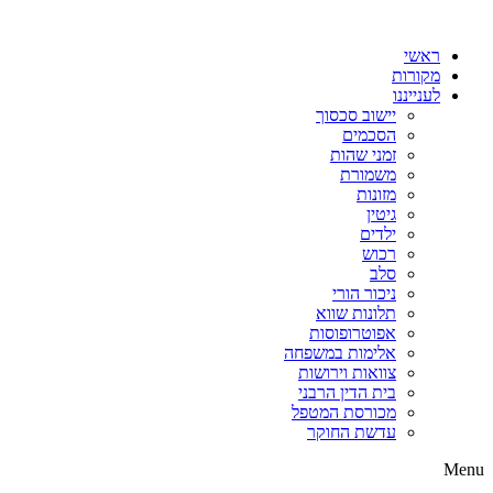
דלג
לתוכן
ראשי
מקורות
לענייננו
יישוב סכסוך
הסכמים
זמני שהות
משמורת
מזונות
גיטין
ילדים
רכוש
סלב
ניכור הורי
תלונות שווא
אפוטרופוסות
אלימות במשפחה
צוואות וירושות
בית הדין הרבני
מכורסת המטפל
עדשת החוקר
Menu