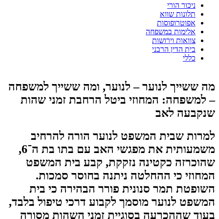
ניכור הורי
תלונות שווא
אפוטרופוסות
אלימות במשפחה
צוואות וירושות
בית הדין הרבני
כללי
מה ששייך לנוער – לנוער, ומה ששייך למשפחה
– למשפחה: המחוזי ביטל הרחבת זמני שהות
שנקבעה לאב
למרות שבית המשפט לנוער הורה להרחיב
משמעותית את מפגשי האב עם בתו בת ה־6,
שהוכרזה כקטינה נזקקת, קבע בית המשפט
המחוזי כי ההחלטה ניתנה בחוסר סמכות.
השופטת תמר סנונית פורר הבהירה כי בית
המשפט לנוער מוסמך לקבוע דרכי טיפול בלבד,
בעוד שההכרעה בסוגיית זמני השהות מסורה