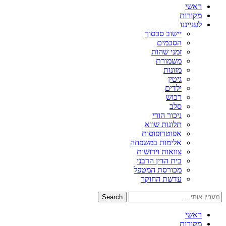
ראשי
מקורות
לענייננו
יישוב סכסוך
הסכמים
זמני שהות
משמורת
מזונות
גיטין
ילדים
רכוש
סלב
ניכור הורי
תלונות שווא
אפוטרופוסות
אלימות במשפחה
צוואות וירושות
בית הדין הרבני
מכורסת המטפל
עדשת החוקר
Search
ראשי
מקורות