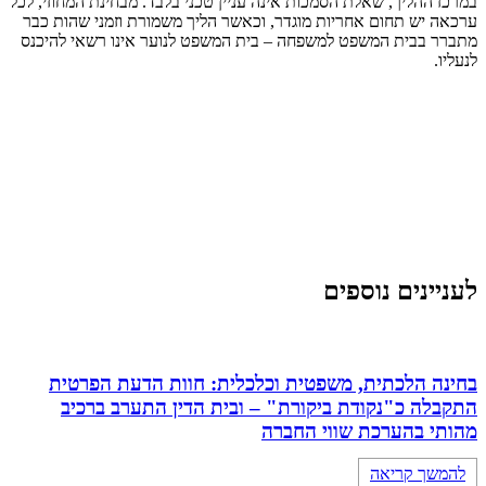
במרכז ההליך, שאלת הסמכות אינה עניין טכני בלבד. מבחינת המחוזי, לכל
ערכאה יש תחום אחריות מוגדר, וכאשר הליך משמורת וזמני שהות כבר
מתברר בבית המשפט למשפחה – בית המשפט לנוער אינו רשאי להיכנס
לנעליו.
לעניינים נוספים
בחינה הלכתית, משפטית וכלכלית: חוות הדעת הפרטית
התקבלה כ"נקודת ביקורת" – ובית הדין התערב ברכיב
מהותי בהערכת שווי החברה
להמשך קריאה