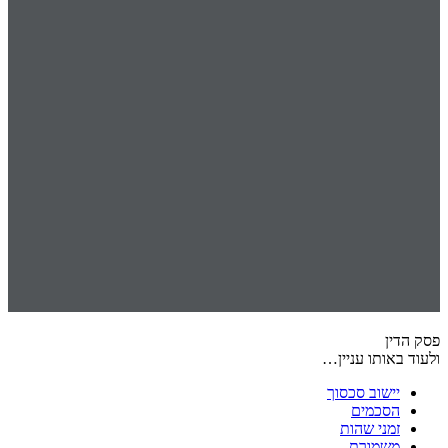
פסק הדין
ולעוד באותו עניין…
יישוב סכסוך
הסכמים
זמני שהות
משמורת