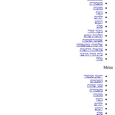
משמורת
מזונות
גיטין
ילדים
רכוש
סלב
ניכור הורי
תלונות שווא
אפוטרופוסות
אלימות במשפחה
צוואות וירושות
בית הדין הרבני
כללי
Menu
יישוב סכסוך
הסכמים
זמני שהות
משמורת
מזונות
גיטין
ילדים
רכוש
סלב