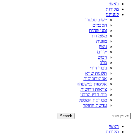
ראשי
מקורות
לענייננו
יישוב סכסוך
הסכמים
זמני שהות
משמורת
מזונות
גיטין
ילדים
רכוש
סלב
ניכור הורי
תלונות שווא
אפוטרופוסות
אלימות במשפחה
צוואות וירושות
בית הדין הרבני
מכורסת המטפל
עדשת החוקר
Search
ראשי
מקורות