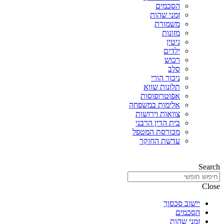
הסכמים
זמני שהות
משמורת
מזונות
גיטין
ילדים
רכוש
סלב
ניכור הורי
תלונות שווא
אפוטרופוסות
אלימות במשפחה
צוואות וירושות
בית הדין הרבני
מכורסת המטפל
עדשת החוקר
Search
Close
יישוב סכסוך
הסכמים
זמני שהות