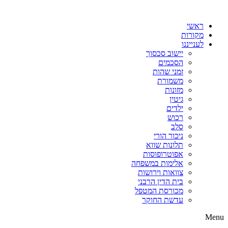
דלג
לתוכן
ראשי
מקורות
לענייננו
יישוב סכסוך
הסכמים
זמני שהות
משמורת
מזונות
גיטין
ילדים
רכוש
סלב
ניכור הורי
תלונות שווא
אפוטרופוסות
אלימות במשפחה
צוואות וירושות
בית הדין הרבני
מכורסת המטפל
עדשת החוקר
Menu