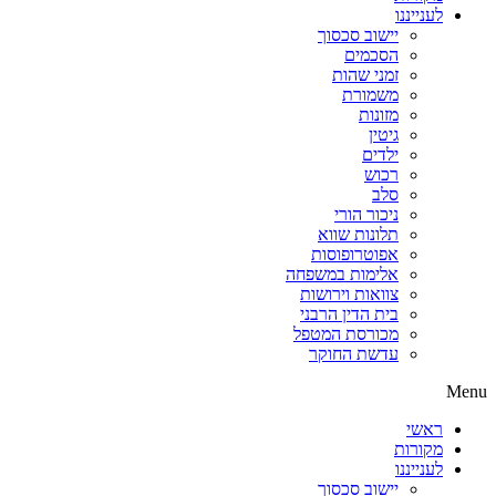
לענייננו
יישוב סכסוך
הסכמים
זמני שהות
משמורת
מזונות
גיטין
ילדים
רכוש
סלב
ניכור הורי
תלונות שווא
אפוטרופוסות
אלימות במשפחה
צוואות וירושות
בית הדין הרבני
מכורסת המטפל
עדשת החוקר
Menu
ראשי
מקורות
לענייננו
יישוב סכסוך