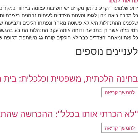
קח אותי למקור
ידוע שלמועד הקרע בהמון מקרים יש חשיבות עצומה בייחוד במקרים 
כל מקרה כיאה נידון לגופו וטענות הצדדים לעיתים נבחנים ביצירתיו
שלפנינו ההתנהלות היא לא פשוטה מאחר ונפתחו הליכים ותביעות ש
רמי בז'ה אשר דן בתביעה ודוחה אותה עקב התנהלות התובע בהגשת 
כל זאת ומאחר והצדדים כבר לא חולקים קורת גג משותפת תקופה של 4 שנים מעבר לדחיית התביעה קובע הוא במעמד ההחלטה את מועד הקרע ומטיל על התובע 1500 ₪ ה
לעניינים נוספים
בחינה הלכתית, משפטית וכלכלית: בית ה
להמשך קריאה
"לא הכרתי אותו בכלל": ההכחשה שהתנפצה – 
להמשך קריאה