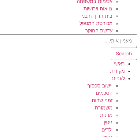
אלימות במשפחה
צוואות וירושות
בית הדין הרבני
מכורסת המטפל
עדשת החוקר
Search
ראשי
מקורות
לענייננו
יישוב סכסוך
הסכמים
זמני שהות
משמורת
מזונות
גיטין
ילדים