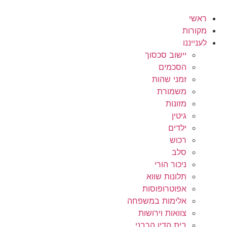
לג
תוכן
ראשי
מקורות
לענייננו
יישוב סכסוך
הסכמים
זמני שהות
משמורת
מזונות
גיטין
ילדים
רכוש
סלב
ניכור הורי
תלונות שווא
אפוטרופוסות
אלימות במשפחה
צוואות וירושות
בית הדין הרבני