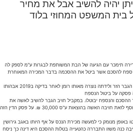
תן יהיה להשיב אבל את מחיר
ל בית המשפט המחוזי בלוד
ם גירושין בו נכתב כי הדירה תימכר עם הגיעה של הבת המשותפת לבגרות ע"מ לספק לה
ורר בנכס ובהמשך הוסיפו ספח להסכם אשר ביטל את ההסכמה בדבר המכירה המאוחרת
וידוי של האשה בדבר רומן שהיה לה בזמן הנישואין עם גבר זר בפריז הוביל לחשיפת עובדה כי ביתו למעשה אינה ביתו אלא היא ביתו של הגבר הזר ולידתה נוצרה מאותו רומן לאחר בדיקה ב2019 אבהותו
 פסקה על ביטול הנספח
 ההסכם והנספח יבוטלו. במקביל חויב הגבר להשיב לאשה את
הסכום ששולם לו ע"ס 450,000 ₪ בצירוף הפרשי הצמדה עד לתשלום בפועל. כמו כן תביעה נזיקית שהגיש הגבר מצאה סער לדחות בנוסף לזאת חויבה האשה בהוצאות ע"ס 30,000 ₪. על פסק הדין הזה
ו באופן מנומק כי למעשה מכירת הנכס על אף היותו באגב גירושין
בה כנה משזו התבררה כהטעייה בטלות ההסכם היא דינה כך ניסח