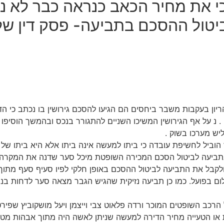
י את מחיר הכאב כנראה כבר לא ני
 ביטול ההסכם בתביעה- פסק דין ש
אין אזרחיים בצ'כיה בשנת 2013 עוד במהלך ההריון בעקבות משבר ביחסים הם הגיעו להסכ
ים לאחר לידת הקטינה ב2017 התגרשו השניים . נ על אף הגירושין המשיכו השניים להתג
יש מערכו בשוק .
בתביעה לביטול הסכם המכירה השופטת מיכל סער שדנה את המקרה
קבל את התביעה לביטול ההסכם באופן חלקי לפיו סעיף סעף מתוך
הרכב השופטים המוכר ורדה פלאוט צבי וייצמן ויעל מושקוביץ שפירט
 או הטעייה מחיר הדירה למעשה שניתן לאשה היה מתוך אבהות מטי