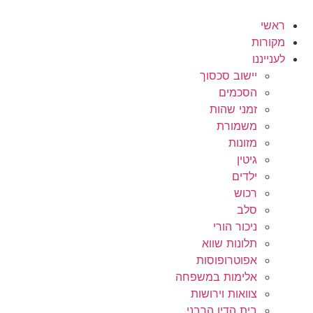
לג
תוכן
ראשי
מקורות
לענייננו
יישוב סכסוך
הסכמים
זמני שהות
משמורת
מזונות
גיטין
ילדים
רכוש
סלב
ניכור הורי
תלונות שווא
אפוטרופוסות
אלימות במשפחה
צוואות וירושות
בית הדין הרבני