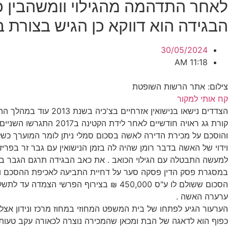
לאחר התדהמה מהגילוי וומשהבין כ
הבגידה הוא דווקא כן הגיש בצורת
30/05/2024
11:18 AM
צילום: אתר הרשות השופטת
קח אותי למקור
הצדדים נישאו בנישו
קורת גג ראויה חודשי
והוסכם על מכירת הדירה לאשה בסכום סמלי ניתן לומר המוערך כשל
למעשה התבטלה עם הגילוי הכואב . את כאב הבגידה תרגם הגבר 
במסגרת פסק הדין פסקה סער על דחיית התביעה לאכיפת ההסכם ול
ערערה האשה .
הערעור הגיע לפתחו של בית המשפט המחוזי במחוז מרכז ונידון אצל 
כפוף הוא לדאגה של הבת ומכאן שהמכירה נוצרה לכאורה עקב טעות