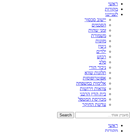
ראשי
מקורות
לענייננו
יישוב סכסוך
הסכמים
זמני שהות
משמורת
מזונות
גיטין
ילדים
רכוש
סלב
ניכור הורי
תלונות שווא
אפוטרופוסות
אלימות במשפחה
צוואות וירושות
בית הדין הרבני
מכורסת המטפל
עדשת החוקר
Search
ראשי
מקורות