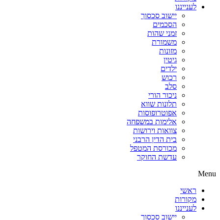
לענייננו
יישוב סכסוך
הסכמים
זמני שהות
משמורת
מזונות
גיטין
ילדים
רכוש
סלב
ניכור הורי
תלונות שווא
אפוטרופוסות
אלימות במשפחה
צוואות וירושות
בית הדין הרבני
מכורסת המטפל
עדשת החוקר
Menu
ראשי
מקורות
לענייננו
יישוב סכסוך