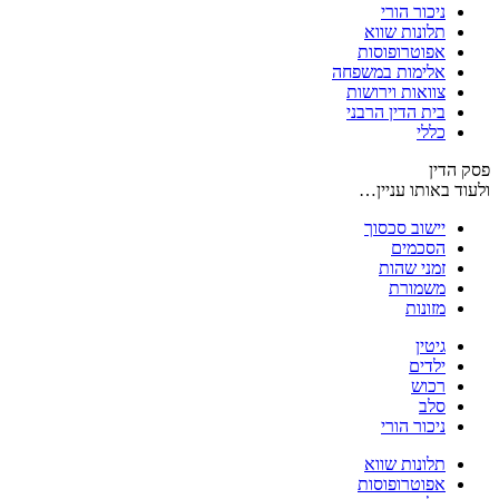
ניכור הורי
תלונות שווא
אפוטרופוסות
אלימות במשפחה
צוואות וירושות
בית הדין הרבני
כללי
פסק הדין
ולעוד באותו עניין…
יישוב סכסוך
הסכמים
זמני שהות
משמורת
מזונות
גיטין
ילדים
רכוש
סלב
ניכור הורי
תלונות שווא
אפוטרופוסות