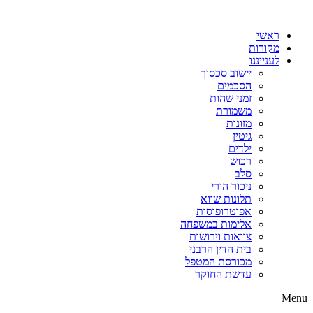
דלג
לתוכן
ראשי
מקורות
לענייננו
יישוב סכסוך
הסכמים
זמני שהות
משמורת
מזונות
גיטין
ילדים
רכוש
סלב
ניכור הורי
תלונות שווא
אפוטרופוסות
אלימות במשפחה
צוואות וירושות
בית הדין הרבני
מכורסת המטפל
עדשת החוקר
Menu