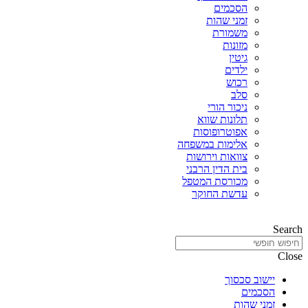
הסכמים
זמני שהות
משמורת
מזונות
גיטין
ילדים
רכוש
סלב
ניכור הורי
תלונות שווא
אפוטרופוסות
אלימות במשפחה
צוואות וירושות
בית הדין הרבני
מכורסת המטפל
עדשת החוקר
Search
Close
יישוב סכסוך
הסכמים
זמני שהות