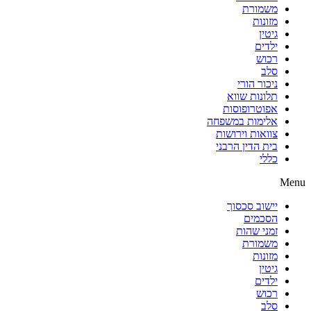
משמורת
מזונות
גיטין
ילדים
רכוש
סלב
ניכור הורי
תלונות שווא
אפוטרופוסות
אלימות במשפחה
צוואות וירושות
בית הדין הרבני
כללי
Menu
יישוב סכסוך
הסכמים
זמני שהות
משמורת
מזונות
גיטין
ילדים
רכוש
סלב