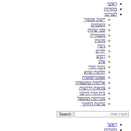
ראשי
מקורות
לענייננו
יישוב סכסוך
הסכמים
זמני שהות
משמורת
מזונות
גיטין
ילדים
רכוש
סלב
ניכור הורי
תלונות שווא
אפוטרופוסות
אלימות במשפחה
צוואות וירושות
בית הדין הרבני
מכורסת המטפל
עדשת החוקר
Search
ראשי
מקורות