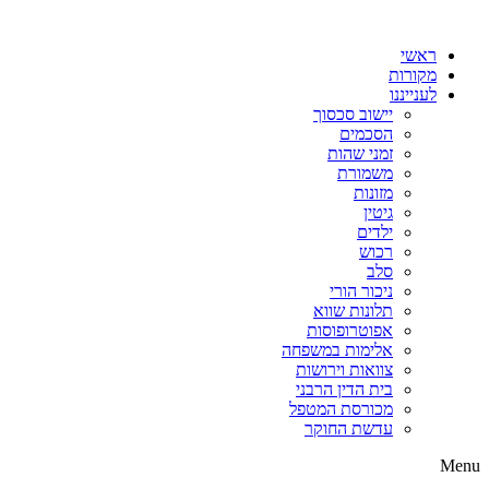
דלג
לתוכן
ראשי
מקורות
לענייננו
יישוב סכסוך
הסכמים
זמני שהות
משמורת
מזונות
גיטין
ילדים
רכוש
סלב
ניכור הורי
תלונות שווא
אפוטרופוסות
אלימות במשפחה
צוואות וירושות
בית הדין הרבני
מכורסת המטפל
עדשת החוקר
Menu