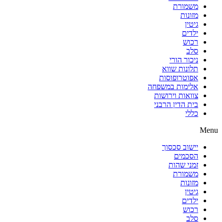
משמורת
מזונות
גיטין
ילדים
רכוש
סלב
ניכור הורי
תלונות שווא
אפוטרופוסות
אלימות במשפחה
צוואות וירושות
בית הדין הרבני
כללי
Menu
יישוב סכסוך
הסכמים
זמני שהות
משמורת
מזונות
גיטין
ילדים
רכוש
סלב