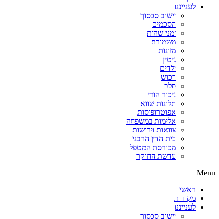
לענייננו
יישוב סכסוך
הסכמים
זמני שהות
משמורת
מזונות
גיטין
ילדים
רכוש
סלב
ניכור הורי
תלונות שווא
אפוטרופוסות
אלימות במשפחה
צוואות וירושות
בית הדין הרבני
מכורסת המטפל
עדשת החוקר
Menu
ראשי
מקורות
לענייננו
יישוב סכסוך