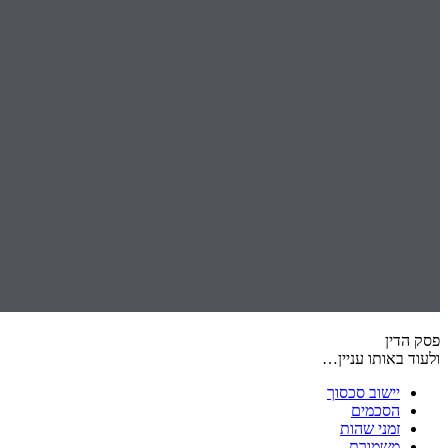
פסק הדין
ולעוד באותו עניין…
יישוב סכסוך
הסכמים
זמני שהות
משמורת