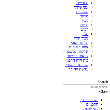
הסכמים
זמני שהות
משמורת
מזונות
גיטין
ילדים
רכוש
סלב
ניכור הורי
תלונות שווא
אפוטרופוסות
אלימות במשפחה
צוואות וירושות
בית הדין הרבני
מכורסת המטפל
עדשת החוקר
Search
Close
יישוב סכסוך
הסכמים
זמני שהות