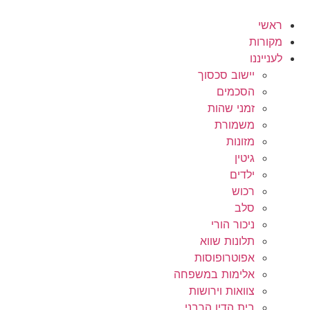
לג
תוכן
ראשי
מקורות
לענייננו
יישוב סכסוך
הסכמים
זמני שהות
משמורת
מזונות
גיטין
ילדים
רכוש
סלב
ניכור הורי
תלונות שווא
אפוטרופוסות
אלימות במשפחה
צוואות וירושות
בית הדין הרבני