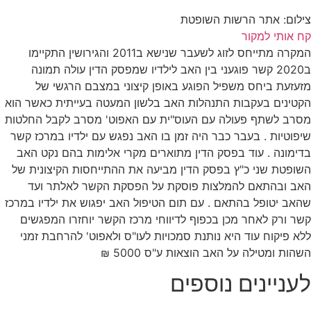
צילום: אתר הרשות השופטת
קח אותי למקור
המקרה מתייחס לזוג לשעבר שנישא ב2011 והגירושין התקיימו
ב2020 קשר פוגעני בין האב לילדיו שמפסק הדין עולה תמונה
מזעזעת ביחס משפיל הפוגע באופן קיצוני במצבם הרגשי של
הקטינים בעקבות התנהלות האב בלשון המעטה בעייתית כאשר הוא
מסרב לשתף פעולה עם העוס"ית עם האפוט' מסרב לקבל החלטות
שיפוטיות . בעבר כבר היה זמן בו האב נפגש עם ילדיו במרכז קשר
בדימונה . עוד בפסק הדין מתוארים מקרי אלימות בהם נקט האב
השופטת שני כ"ץ בפסק הדין מביעה את ההתייחסות הקיצונית של
האב ובהתאם להמלצות פוסקת על הפסקת הקשר לאלתר ועד
שהאב יטופל בהתאם . עם תום הטיפול האב יפגוש את ילדיו במרכז
קשר ורק לאחר מכן בכפוף לדיווחי מרכז הקשר יוחזרו המפגשים
ללא פיקוח עוד היא נותנת סמכויות לעו"ס ולאפוט' להרחבת זמני
השהות ומטילה על האב הוצאות ע"ס 5000 ₪
לעניינים נוספים