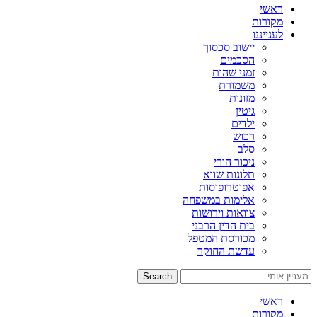
ראשי
מקורות
לענייננו
יישוב סכסוך
הסכמים
זמני שהות
משמורת
מזונות
גיטין
ילדים
רכוש
סלב
ניכור הורי
תלונות שווא
אפוטרופוסות
אלימות במשפחה
צוואות וירושות
בית הדין הרבני
מכורסת המטפל
עדשת החוקר
Search
ראשי
מקורות