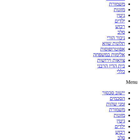
משמורת
מזונות
גיטין
ילדים
רכוש
סלב
ניכור הורי
תלונות שווא
אפוטרופוסות
אלימות במשפחה
צוואות וירושות
בית הדין הרבני
כללי
Menu
יישוב סכסוך
הסכמים
זמני שהות
משמורת
מזונות
גיטין
ילדים
רכוש
סלב