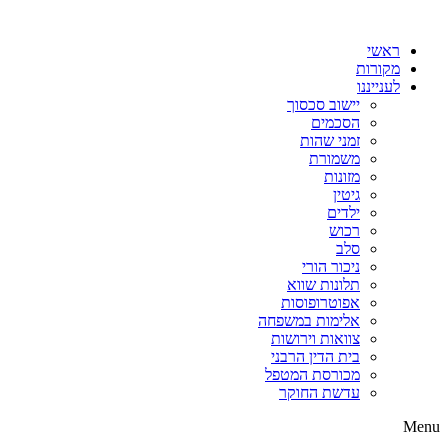
דלג
לתוכן
ראשי
מקורות
לענייננו
יישוב סכסוך
הסכמים
זמני שהות
משמורת
מזונות
גיטין
ילדים
רכוש
סלב
ניכור הורי
תלונות שווא
אפוטרופוסות
אלימות במשפחה
צוואות וירושות
בית הדין הרבני
מכורסת המטפל
עדשת החוקר
Menu