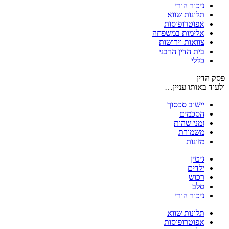
ניכור הורי
תלונות שווא
אפוטרופוסות
אלימות במשפחה
צוואות וירושות
בית הדין הרבני
כללי
פסק הדין
ולעוד באותו עניין…
יישוב סכסוך
הסכמים
זמני שהות
משמורת
מזונות
גיטין
ילדים
רכוש
סלב
ניכור הורי
תלונות שווא
אפוטרופוסות