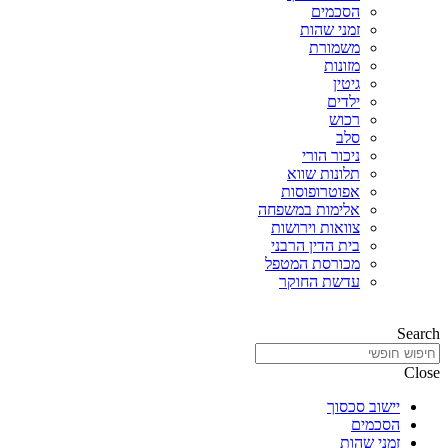
הסכמים
זמני שהות
משמורת
מזונות
גיטין
ילדים
רכוש
סלב
ניכור הורי
תלונות שווא
אפוטרופוסות
אלימות במשפחה
צוואות וירושות
בית הדין הרבני
מכורסת המטפל
עדשת החוקר
Search
Close
יישוב סכסוך
הסכמים
זמני שהות