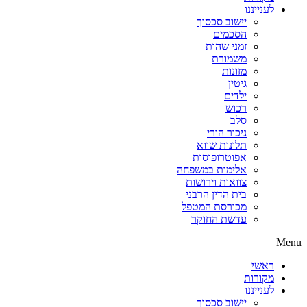
לענייננו
יישוב סכסוך
הסכמים
זמני שהות
משמורת
מזונות
גיטין
ילדים
רכוש
סלב
ניכור הורי
תלונות שווא
אפוטרופוסות
אלימות במשפחה
צוואות וירושות
בית הדין הרבני
מכורסת המטפל
עדשת החוקר
Menu
ראשי
מקורות
לענייננו
יישוב סכסוך