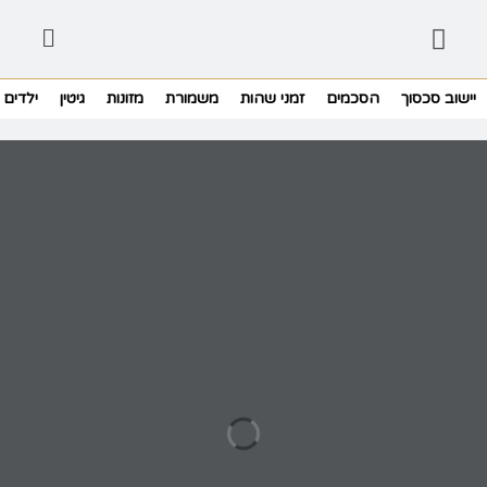
יישוב סכסוך
הסכמים
זמני שהות
משמורת
מזונות
גיטין
ילדים