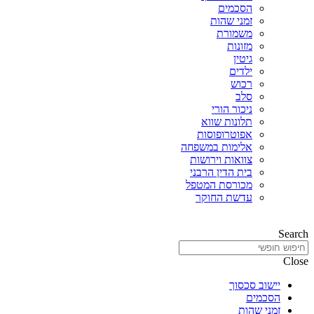
הסכמים
זמני שהות
משמורת
מזונות
גיטין
ילדים
רכוש
סלב
ניכור הורי
תלונות שווא
אפוטרופוסות
אלימות במשפחה
צוואות וירושות
בית הדין הרבני
מכורסת המטפל
עדשת החוקר
Search
Close
יישוב סכסוך
הסכמים
זמני שהות