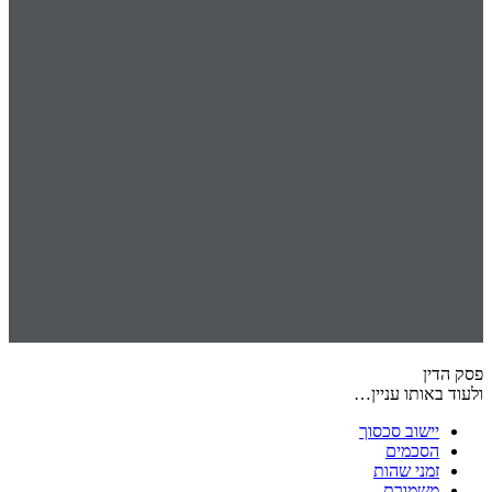
פסק הדין
ולעוד באותו עניין…
יישוב סכסוך
הסכמים
זמני שהות
משמורת