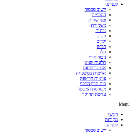
לענייננו
יישוב סכסוך
הסכמים
זמני שהות
משמורת
מזונות
גיטין
ילדים
רכוש
סלב
ניכור הורי
תלונות שווא
אפוטרופוסות
אלימות במשפחה
צוואות וירושות
בית הדין הרבני
מכורסת המטפל
עדשת החוקר
Menu
ראשי
מקורות
לענייננו
יישוב סכסוך