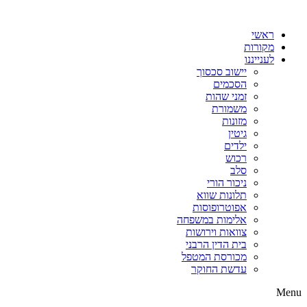
דלג
לתוכן
ראשי
מקורות
לענייננו
יישוב סכסוך
הסכמים
זמני שהות
משמורת
מזונות
גיטין
ילדים
רכוש
סלב
ניכור הורי
תלונות שווא
אפוטרופוסות
אלימות במשפחה
צוואות וירושות
בית הדין הרבני
מכורסת המטפל
עדשת החוקר
Menu