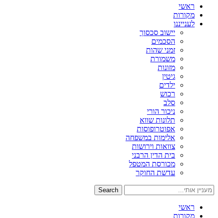
ראשי
מקורות
לענייננו
יישוב סכסוך
הסכמים
זמני שהות
משמורת
מזונות
גיטין
ילדים
רכוש
סלב
ניכור הורי
תלונות שווא
אפוטרופוסות
אלימות במשפחה
צוואות וירושות
בית הדין הרבני
מכורסת המטפל
עדשת החוקר
Search
ראשי
מקורות