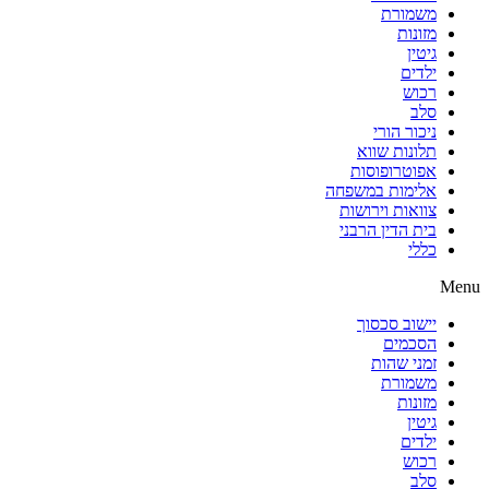
משמורת
מזונות
גיטין
ילדים
רכוש
סלב
ניכור הורי
תלונות שווא
אפוטרופוסות
אלימות במשפחה
צוואות וירושות
בית הדין הרבני
כללי
Menu
יישוב סכסוך
הסכמים
זמני שהות
משמורת
מזונות
גיטין
ילדים
רכוש
סלב