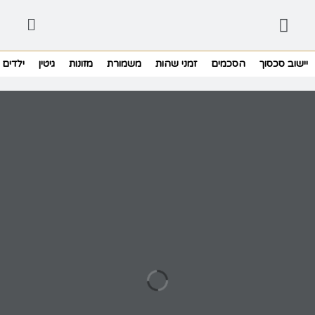
יישוב סכסוך
הסכמים
זמני שהות
משמורת
מזונות
גיטין
ילדים