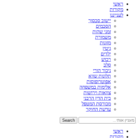
ראשי
מקורות
לענייננו
יישוב סכסוך
הסכמים
זמני שהות
משמורת
מזונות
גיטין
ילדים
רכוש
סלב
ניכור הורי
תלונות שווא
אפוטרופוסות
אלימות במשפחה
צוואות וירושות
בית הדין הרבני
מכורסת המטפל
עדשת החוקר
Search
ראשי
מקורות