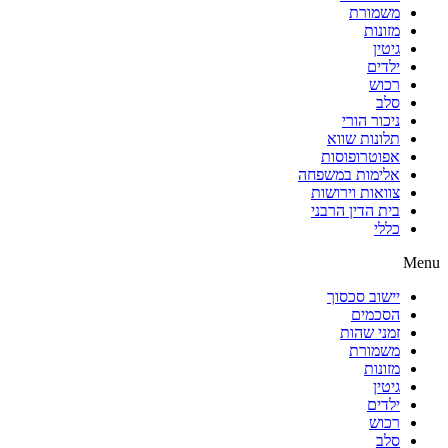
משמורת
מזונות
גיטין
ילדים
רכוש
סלב
ניכור הורי
תלונות שווא
אפוטרופוסות
אלימות במשפחה
צוואות וירושות
בית הדין הרבני
כללי
Menu
יישוב סכסוך
הסכמים
זמני שהות
משמורת
מזונות
גיטין
ילדים
רכוש
סלב