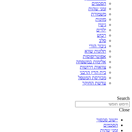
הסכמים
זמני שהות
משמורת
מזונות
גיטין
ילדים
רכוש
סלב
ניכור הורי
תלונות שווא
אפוטרופוסות
אלימות במשפחה
צוואות וירושות
בית הדין הרבני
מכורסת המטפל
עדשת החוקר
Search
Close
יישוב סכסוך
הסכמים
זמני שהות