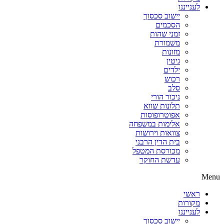
לענייננו
יישוב סכסוך
הסכמים
זמני שהות
משמורת
מזונות
גיטין
ילדים
רכוש
סלב
ניכור הורי
תלונות שווא
אפוטרופוסות
אלימות במשפחה
צוואות וירושות
בית הדין הרבני
מכורסת המטפל
עדשת החוקר
Menu
ראשי
מקורות
לענייננו
יישוב סכסוך