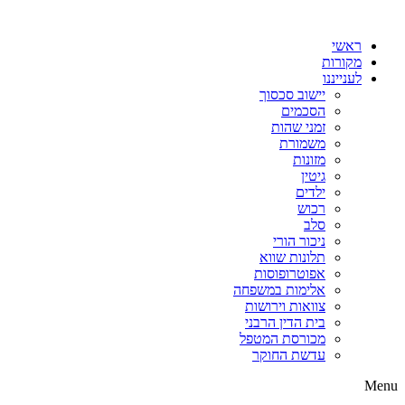
דלג
לתוכן
ראשי
מקורות
לענייננו
יישוב סכסוך
הסכמים
זמני שהות
משמורת
מזונות
גיטין
ילדים
רכוש
סלב
ניכור הורי
תלונות שווא
אפוטרופוסות
אלימות במשפחה
צוואות וירושות
בית הדין הרבני
מכורסת המטפל
עדשת החוקר
Menu