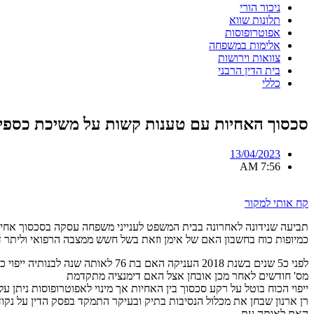
ניכור הורי
תלונות שווא
אפוטרופוסות
אלימות במשפחה
צוואות וירושות
בית הדין הרבני
כללי
סכסוך האחיות עם טענות קשות על משיכת כספים 
13/04/2023
7:56 AM
קח אותי למקור
תביעה שנידונה לאחרונה בבית המשפט לענייני משפחה עסקה בסכסוך אח
כמיופות כוח בחשבון האם של אימן וזאת בשל חשש ממצבה הרפואי וליתר 
לפני כ5 שנים בשנת 2018 העניקה האם בת 76 לאותה שנה לבנותיה ייפוי כוח מתמשך למקרה שמצבה הרפואי אנו יאפשר לה לקבל החלטות נכונות בענייניה הכלכליים .
מס' חודשים לאחר מכן אובחן אצל האם דימנציה מתקדמת
ייפוי הכוח בוטל על רקע סכסוך בין האחיות אך מינוי לאפוטרופוסות ניתן 
רן ארנון שבחן את מכלול הנסיבות בתיק ובעיקר התמקד בפסק הדין על נק
האם לאותה עת .