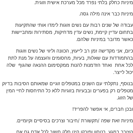
מיניות כחלק בלתי נפרד מכל מערכת אישית וזוגית.
מיניות כבר אינה מילה גסה.
עבודה של שנים רבות עם נשים וזוגות לימדו אותי שהתקיעות
בתחום עדיין קיימת, נשים עדין מדחיקות, מסתירות ומתביישות
כאשר מדובר במיניות שלהם.
כיום, אני מקדישה זמן רב לייעוץ, הכוונה וליווי של נשים וזוגות
בהתמודדות עם שאלות, בעיות, מחסומים והעצמה על מנת לתת
לכל אחת ואחד הזדמנות להנות ממקסימום ההנאה שהגוף שלה
יכול לייצר.
בנוסף, נתקלתי עם השנים במטפלים זוגיים שמאותם הסיבות בדיוק
מטפלים רק בפערים ובבעיות בזוגיות ללא כל התיחסות לחיי המין
של הזוג.
ובכן חברים, אי אפשר להפריד!
מיניות זאת שפה /תקשורת /חיבור וצרכים בסיסיים וקיומיים.
הצורך במגע, בטחון ופורקן הינו חלק חשוב לכל אדם גם אם