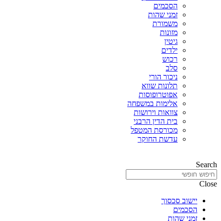
הסכמים
זמני שהות
משמורת
מזונות
גיטין
ילדים
רכוש
סלב
ניכור הורי
תלונות שווא
אפוטרופוסות
אלימות במשפחה
צוואות וירושות
בית הדין הרבני
מכורסת המטפל
עדשת החוקר
Search
Close
יישוב סכסוך
הסכמים
זמני שהות