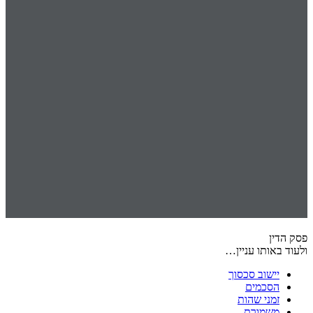
פסק הדין
ולעוד באותו עניין…
יישוב סכסוך
הסכמים
זמני שהות
משמורת