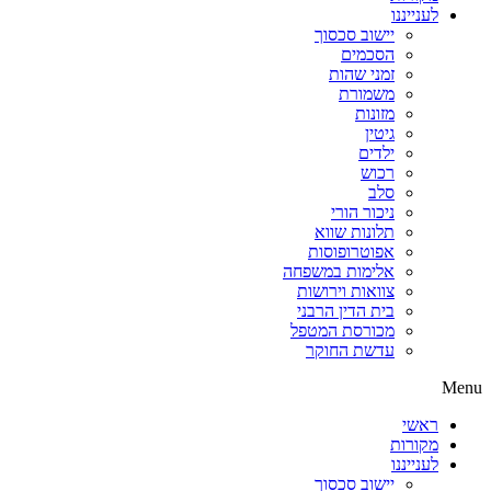
לענייננו
יישוב סכסוך
הסכמים
זמני שהות
משמורת
מזונות
גיטין
ילדים
רכוש
סלב
ניכור הורי
תלונות שווא
אפוטרופוסות
אלימות במשפחה
צוואות וירושות
בית הדין הרבני
מכורסת המטפל
עדשת החוקר
Menu
ראשי
מקורות
לענייננו
יישוב סכסוך