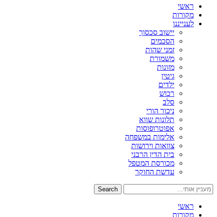
ראשי
מקורות
לענייננו
יישוב סכסוך
הסכמים
זמני שהות
משמורת
מזונות
גיטין
ילדים
רכוש
סלב
ניכור הורי
תלונות שווא
אפוטרופוסות
אלימות במשפחה
צוואות וירושות
בית הדין הרבני
מכורסת המטפל
עדשת החוקר
Search
ראשי
מקורות