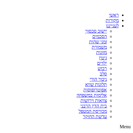
דלג
לתוכן
ראשי
מקורות
לענייננו
יישוב סכסוך
הסכמים
זמני שהות
משמורת
מזונות
גיטין
ילדים
רכוש
סלב
ניכור הורי
תלונות שווא
אפוטרופוסות
אלימות במשפחה
צוואות וירושות
בית הדין הרבני
מכורסת המטפל
עדשת החוקר
Menu