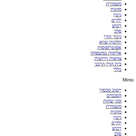
משמורת
מזונות
גיטין
ילדים
רכוש
סלב
ניכור הורי
תלונות שווא
אפוטרופוסות
אלימות במשפחה
צוואות וירושות
בית הדין הרבני
כללי
Menu
יישוב סכסוך
הסכמים
זמני שהות
משמורת
מזונות
גיטין
ילדים
רכוש
סלב