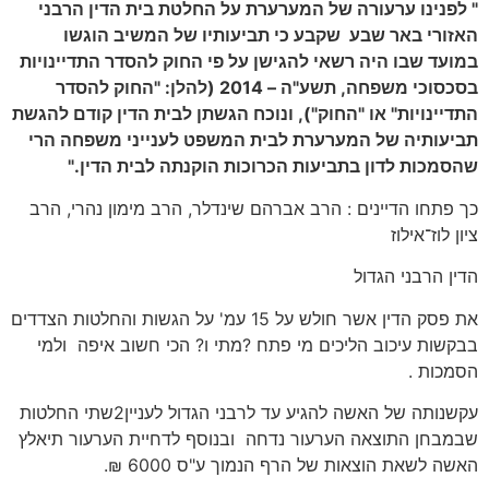
"
לפנינו ערעורה של המערערת על החלטת בית הדין הרבני
האזורי באר שבע שקבע כי תביעותיו של המשיב הוגשו
במועד שבו היה רשאי להגישן על פי החוק להסדר התדיינויות
בסכסוכי משפחה, תשע"ה – 2014 (להלן: "החוק להסדר
התדיינויות" או "החוק"), ונוכח הגשתן לבית הדין קודם להגשת
תביעותיה של המערערת לבית המשפט לענייני משפחה הרי
שהסמכות לדון בתביעות הכרוכות הוקנתה לבית הדין."
כך פתחו הדיינים : הרב אברהם שינדלר, הרב מימון נהרי, הרב
ציון לוז־אילוז
הדין הרבני הגדול
את פסק הדין אשר חולש על 15 עמ' על הגשות והחלטות הצדדים
בבקשות עיכוב הליכים מי פתח ?מתי ו? הכי חשוב איפה ולמי
הסמכות .
עקשנותה של האשה להגיע עד לרבני הגדול לעניין2שתי החלטות
שבמבחן התוצאה הערעור נדחה ובנוסף לדחיית הערעור תיאלץ
האשה לשאת הוצאות של הרף הנמוך ע"ס 6000 ₪.