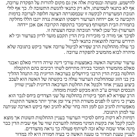
להישמע, ומעתה ובנסיבות אלה אין גם מקום להורות על הפקדת ערובה,
אף לא כתנאי לשמיעתו, ולא רק כתנאי להגשת התשובה לו. כך אף לולי
תגובת המערערת לבקשה זו שבמסגרתה הציעה חלופה לערובה בדמות
הקביעה כי אם יידחה הערעור וייפסקו הוצאות נגדה ייגבו הללו מחלקה
בתמורת הבית המשותף (שיימכר בתקופה הקרובה אם אכן יידחה
הערעור) וכל שכן לאחר תגובתה ונוכח הצעתה זו.
לפיכך אני מורה כי מזכירות בית הדין תקבע מועד לדיון בערעור וכי לא
תידרש ערובה להוצאות כתנאי לכך"
כך עולה מהחלטת הרב שפירא לביטול ערובה אשר ביקש בתגובה שלא
מיהרה לבוא מהמשיב להפקדת ערובה .
ערעור שהגישה האשה באמצעות עורכי דינה שירה דרורי סאלם ואבנר
סאלם מהמשרד המוכר בבירה מתייחס לשתי רכיבים בהם התקבלה
החלטה בבית הדין הרבני בירושלים בערכאה הדיונית בה התנהל ההליך
בין בני הזוג שמהחלטת הערעור עולה כי בקשתה של האשה הוא לעכב
ביצוע בעניין אחד ולבטל את החלטת הערכאה הדיונית לעניין שוויון
הנכסים ושווים ע"כ הוא מבקש למנות מומחה.
הרב שפירא לא חסך ביקורת בהחלטה על שני הצדדים ביחס לגבר הוא
מציין כי ניתנו לו לפנים משורת הדין ציר זמן ארוך יותר מאשר התקנות
מאפשרות להגיב וגם לזמן הזה בחר שלא להגיב ואף ביקש הארכה שניתנה
עד למתן התגובה.
רמיזות לא דקות ביחס לסיכויי הערעור בעניין ההחלטות השונות אך מוצא
לנכון לקבל את בקשת המינוי מומחה להערכת שווי על אף שבית הדין כבר
מינה אחד שכזה שלא זכה לשיתוף פעולה כך נראה מהצדדים.
לעניין טענת המדור בו טענה האשה כי בעיה חמורה היא לה במדור