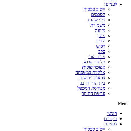
לענייננו
יישוב סכסוך
הסכמים
זמני שהות
משמורת
מזונות
גיטין
ילדים
רכוש
סלב
ניכור הורי
תלונות שווא
אפוטרופוסות
אלימות במשפחה
צוואות וירושות
בית הדין הרבני
מכורסת המטפל
עדשת החוקר
Menu
ראשי
מקורות
לענייננו
יישוב סכסוך