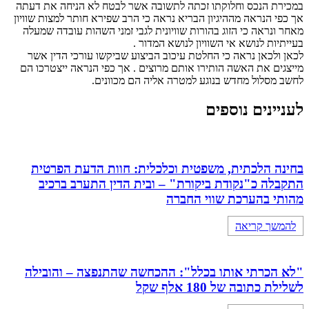
במכירת הנכס וחלוקתו זכתה לתשובה אשר לבטח לא הניחה את דעתה
אך כפי הנראה מההיגיון הבריא נראה כי הרב שפירא חותר למצות שוויון
מאחר ונראה כי הזוג בהורות שוויונית לגבי זמני השהות עובדה שמעלה
בעייתיות לנושא אי השוויון לנושא המדור .
לכאן ולכאן נראה כי החלטת עיכוב הביצוע שביקשו עורכי הדין אשר
מייצגים את האשה הותירו אותם מרוצים . אך כפי הנראה ייצטרכו הם
לחשב מסלול מחדש בנוגע למטרה אליה הם מכוונים.
לעניינים נוספים
בחינה הלכתית, משפטית וכלכלית: חוות הדעת הפרטית
התקבלה כ"נקודת ביקורת" – ובית הדין התערב ברכיב
מהותי בהערכת שווי החברה
להמשך קריאה
"לא הכרתי אותו בכלל": ההכחשה שהתנפצה – והובילה
לשלילת כתובה של 180 אלף שקל