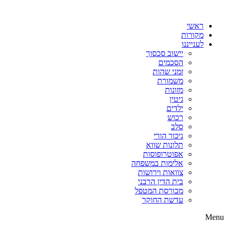
דלג
לתוכן
ראשי
מקורות
לענייננו
יישוב סכסוך
הסכמים
זמני שהות
משמורת
מזונות
גיטין
ילדים
רכוש
סלב
ניכור הורי
תלונות שווא
אפוטרופוסות
אלימות במשפחה
צוואות וירושות
בית הדין הרבני
מכורסת המטפל
עדשת החוקר
Menu