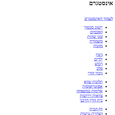
אינסטגרם
לעמוד האינסטגרם
יישוב סכסוך
הסכמים
זמני שהות
משמורת
מזונות
גיטין
ילדים
רכוש
סלב
ניכור הורי
תלונות שווא
אפוטרופוסות
אלימות במשפחה
צוואות וירושות
בית הדין הרבני
דף הבית
הצהרת נגישות