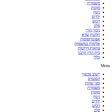
משמורת
מזונות
גיטין
ילדים
רכוש
סלב
ניכור הורי
תלונות שווא
אפוטרופוסות
אלימות במשפחה
צוואות וירושות
בית הדין הרבני
כללי
Menu
יישוב סכסוך
הסכמים
זמני שהות
משמורת
מזונות
גיטין
ילדים
רכוש
סלב