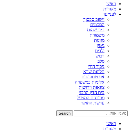
ראשי
מקורות
לענייננו
יישוב סכסוך
הסכמים
זמני שהות
משמורת
מזונות
גיטין
ילדים
רכוש
סלב
ניכור הורי
תלונות שווא
אפוטרופוסות
אלימות במשפחה
צוואות וירושות
בית הדין הרבני
מכורסת המטפל
עדשת החוקר
Search
ראשי
מקורות