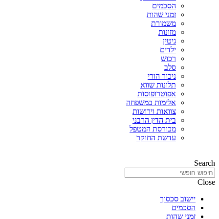
הסכמים
זמני שהות
משמורת
מזונות
גיטין
ילדים
רכוש
סלב
ניכור הורי
תלונות שווא
אפוטרופוסות
אלימות במשפחה
צוואות וירושות
בית הדין הרבני
מכורסת המטפל
עדשת החוקר
Search
Close
יישוב סכסוך
הסכמים
זמני שהות