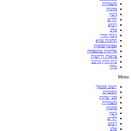
משמורת
מזונות
גיטין
ילדים
רכוש
סלב
ניכור הורי
תלונות שווא
אפוטרופוסות
אלימות במשפחה
צוואות וירושות
בית הדין הרבני
כללי
Menu
יישוב סכסוך
הסכמים
זמני שהות
משמורת
מזונות
גיטין
ילדים
רכוש
סלב