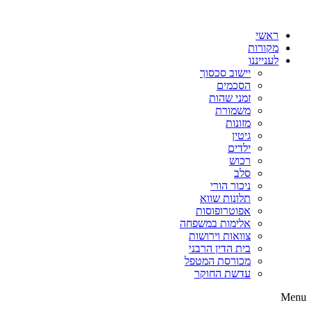
דלג
לתוכן
ראשי
מקורות
לענייננו
יישוב סכסוך
הסכמים
זמני שהות
משמורת
מזונות
גיטין
ילדים
רכוש
סלב
ניכור הורי
תלונות שווא
אפוטרופוסות
אלימות במשפחה
צוואות וירושות
בית הדין הרבני
מכורסת המטפל
עדשת החוקר
Menu