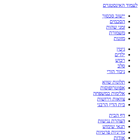
לעמוד האינסטגרם
יישוב סכסוך
הסכמים
זמני שהות
משמורת
מזונות
גיטין
ילדים
רכוש
סלב
ניכור הורי
תלונות שווא
אפוטרופוסות
אלימות במשפחה
צוואות וירושות
בית הדין הרבני
דף הבית
הצהרת נגישות
תנאי שימוש
מדיניות פרטיות
אודות