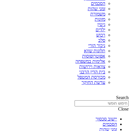
הסכמים
זמני שהות
משמורת
מזונות
גיטין
ילדים
רכוש
סלב
ניכור הורי
תלונות שווא
אפוטרופוסות
אלימות במשפחה
צוואות וירושות
בית הדין הרבני
מכורסת המטפל
עדשת החוקר
Search
Close
יישוב סכסוך
הסכמים
זמני שהות