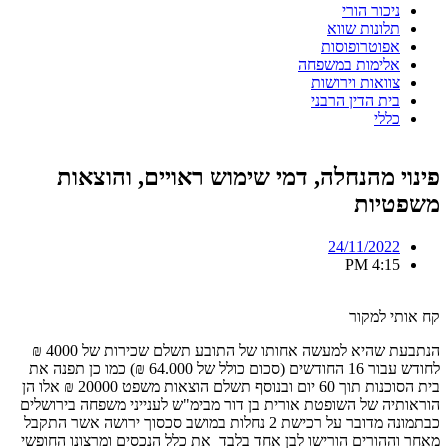
ניכור הורי
תלונות שווא
אפוטרופוסות
אלימות במשפחה
צוואות וירושות
בית הדין הרבני
כללי
פינוי מהנחלה, דמי שימוש ראויים, והוצאות
משפטיות
24/11/2022
4:15 PM
קח אותי למקור
הנתבעת שהיא למעשה אחותו של התובע תשלם שכירות של 4000 ₪
לחודש עבור 16 החודשים (סכום כולל של 64.000 ₪) כמו כן תפנה את
בית הסוכנות תוך 60 יום ובנוסף תשלם הוצאות משפט 20000 ₪ אלו הן
הוראותיה של השופטת אורית בן דור מבימ"ש לענייני משפחה בירושלים
כבתמונה מדובר על רכישת 2 נחלות במושב סכסוך ירושה אשר התקבל
מאחר וההורים הורישו לבן אחד בלבד את כלל הנכסים ומרצונו החופשי