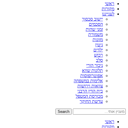
ראשי
מקורות
לענייננו
יישוב סכסוך
הסכמים
זמני שהות
משמורת
מזונות
גיטין
ילדים
רכוש
סלב
ניכור הורי
תלונות שווא
אפוטרופוסות
אלימות במשפחה
צוואות וירושות
בית הדין הרבני
מכורסת המטפל
עדשת החוקר
Search
ראשי
מקורות