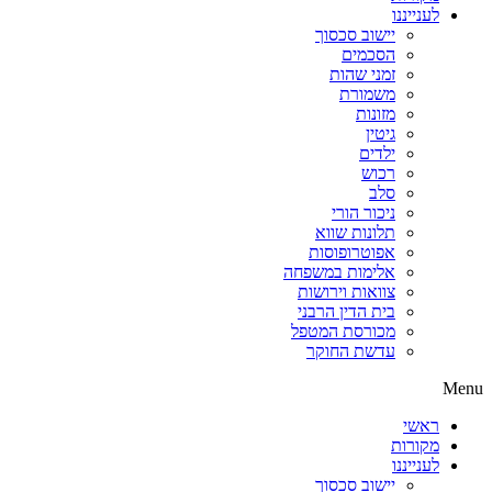
לענייננו
יישוב סכסוך
הסכמים
זמני שהות
משמורת
מזונות
גיטין
ילדים
רכוש
סלב
ניכור הורי
תלונות שווא
אפוטרופוסות
אלימות במשפחה
צוואות וירושות
בית הדין הרבני
מכורסת המטפל
עדשת החוקר
Menu
ראשי
מקורות
לענייננו
יישוב סכסוך