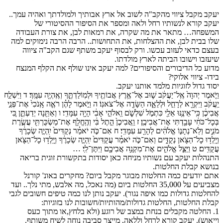
יעקב מקבל ציווי מהקב"ה לשוב אל ארץ אבותיך ולמולדתך ואהיה עמך..
יעקב קורא לנשותיו רחל ולאה ומספר את הסיפור ההסיטורי של
המשפחה… מתאר את מה שקרה, את רמאות לבן, את צורת העבודה
שלו בבית לבן, את ההצלחות, את התחושות.. הרבה הרבה נימוקים למה
בעצם כדאי לעזוב עכשו. ורק לבסוף יעקב משתף שגם הקב"ה ציווה
שיעזבו וישובו הביתה לארץ מולדתו.
מדוע כל הדיבורים והסיפורים? למה יעקב אינו שולף את הקלף המנצח
בידו- ציווי אלוקי?
יסוד גדול לזוגיות מלמד אותנו יעקב.
וַיֹּ֤אמֶר יְהוָה֙ אֶֽל־יַעֲקֹ֔ב שׁ֛וּב אֶל־אֶ֥רֶץ אֲבוֹתֶ֖יךָ וּלְמֽוֹלַדְתֶּ֑ךָ וְאֶֽהְיֶ֖ה עִמָּֽךְ׃ ד וַיִּשְׁלַ֣ח
יַֽעֲקֹ֔ב וַיִּקְרָ֖א לְרָחֵ֣ל וּלְלֵאָ֑ה הַשָּׂדֶ֖ה אֶל־צֹאנֽוֹ׃ ה וַיֹּ֣אמֶר לָהֶ֗ן רֹאֶ֤ה אָֽנֹכִי֙ אֶת־פְּנֵ֣י
אֲבִיכֶ֔ן כִּֽי־אֵינֶ֥נּוּ אֵלַ֖י כִּתְמֹ֣ל שִׁלְשֹׁ֑ם וֵֽאלֹהֵ֣י אָבִ֔י הָיָ֖ה עִמָּדִֽי׃ ו וְאַתֵּ֖נָה יְדַעְתֶּ֑ן כִּ֚י
בְּכָל־כֹּחִ֔י עָבַ֖דְתִּי אֶת־אֲבִיכֶֽן׃ ז וַֽאֲבִיכֶן֙ הֵ֣תֶל בִּ֔י וְהֶֽחֱלִ֥ף אֶת־מַשְׂכֻּרְתִּ֖י עֲשֶׂ֣רֶת
מֹנִ֑ים וְלֹֽא־נְתָנ֣וֹ אֱלֹהִ֔ים לְהָרַ֖ע עִמָּדִֽי׃ ח אִם־כֹּ֣ה יֹאמַ֗ר נְקֻדִּים֙ יִֽהְיֶ֣ה שְׂכָרֶ֔ךָ
וְיָֽלְד֥וּ כָל־הַצֹּ֖אן נְקֻדִּ֑ים וְאִם־כֹּ֣ה יֹאמַ֗ר עֲקֻדִּים֙ יִֽהְיֶ֣ה שְׂכָרֶ֔ךָ וְיָֽלְד֥וּ כָל־הַצֹּ֖אן
עֲקֻדִּֽים׃ ט וַיַּצֵּ֧ל אֱלֹהִ֛ים אֶת־מִקְנֵ֥ה אֲבִיכֶ֖ם וַיִּתֶּן־לִֽי׃ …
התנהלות יעקב עם נשותיו מניחה כאן יסודות בתקשורת זוגית בריאה
בנושא קבלת החלטות.
אתם יודעים כמה החלטות מבוגר מקבל ביום? מחקרים באונ' קורנל
מצביעים על 35,000 החלטות ביום (מה נאכל, מה אלבש, מתי נלך.. ועד
להחלטות גדולות כמו איפה נגור). יעקב נותן לנו כמה טיפים חשובים לגבי
קבלת החלטות, החלטות גדולות/מהותיות/חשובות לנו בזוגיות:
1. החלטה מקבלים בנחת במצב של רוגע (ולא בלחץ,או מתוך כעס
וייאוש). יעקב קורא לרחל וללאה, מייצר סביבה נוחה לשיח משותף.