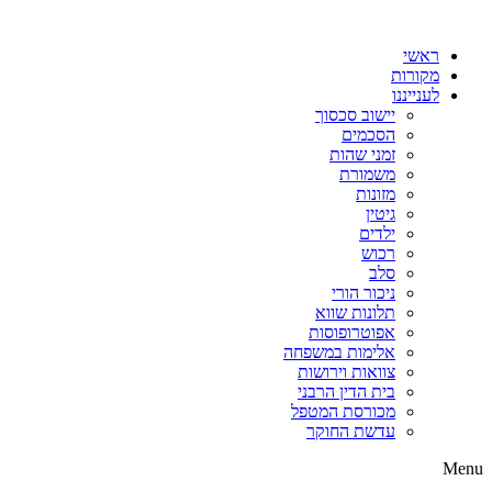
דלג
לתוכן
ראשי
מקורות
לענייננו
יישוב סכסוך
הסכמים
זמני שהות
משמורת
מזונות
גיטין
ילדים
רכוש
סלב
ניכור הורי
תלונות שווא
אפוטרופוסות
אלימות במשפחה
צוואות וירושות
בית הדין הרבני
מכורסת המטפל
עדשת החוקר
Menu