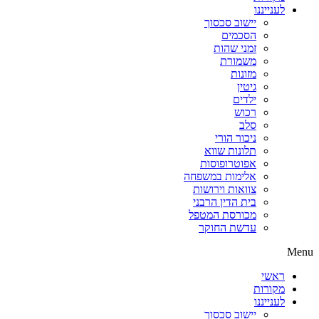
לענייננו
יישוב סכסוך
הסכמים
זמני שהות
משמורת
מזונות
גיטין
ילדים
רכוש
סלב
ניכור הורי
תלונות שווא
אפוטרופוסות
אלימות במשפחה
צוואות וירושות
בית הדין הרבני
מכורסת המטפל
עדשת החוקר
Menu
ראשי
מקורות
לענייננו
יישוב סכסוך