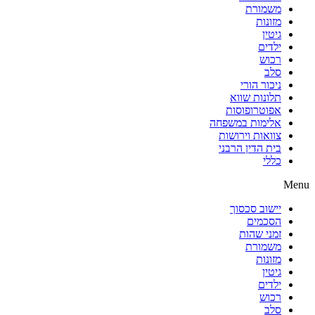
משמורת
מזונות
גיטין
ילדים
רכוש
סלב
ניכור הורי
תלונות שווא
אפוטרופוסות
אלימות במשפחה
צוואות וירושות
בית הדין הרבני
כללי
Menu
יישוב סכסוך
הסכמים
זמני שהות
משמורת
מזונות
גיטין
ילדים
רכוש
סלב