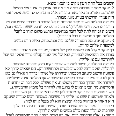
יושבים בצל תחת העץ מקום בו הצאן נמצא.
2. יעקב מתאר עובדות רואה אני את פני אביכן כי איננו אלי כתמול
שלשום.. ואח"כ מתאר כיצד עובדות אלה גורמות לו להרגיש. אלוקי אבי
היה עמדי, הרגשתי בטוח, מוגן, מבורך..
בקבלת החלטה חשוב מאד התייחסות אל הרובד העובדתי היבש וגם אל
הרובד הרגשי, חיובי ושלילי (להרחבה תוכלו לקרא על 'ששת כובעי דופו',
חשיבות גבוהה לתת לכל רובד במחשבה וברגש מקום ואח"כ לקבל
החלטה תוך התחשבות בכל הרבדים).
3 . יעקב יודע מה המטרה שלהם כזוג וכמשפחה, ואיזה חיים נכונים
למשפחה שלהם לחיות..
כך יעקב מקבל את תשומת ליבן של נשותיו,מעורר את אהדתן. יעקב
פותח את ההחלטה לבחירה, הוא יכל מיד לומר קבלתי ציווי אלוקי ומי יכול
להתווכח עם צו אלוקי?
בקבלת ההחלטה, חשוב ליעקב שנשותיו יקחו חלק ותהיינה שותפות
לתהליך. יעקב רוצה להקשיב לנשים ולתחושותיהן.. הם יוצאים לדרך לא
פשוטה וחשוב ליעקב הסכמתן ובחירתן של נשותיו בדרך זו (ואולי גם כאן
ניתן לנו עוד עיקרון חשוב בקבלת החלטות שאף החלטה אינה מושלמת.
לשחרר את הצורך בבחירה משולמת. אין מושלם. לכל דבר יש יתרונות
וחסרונות. מה הכי מתאים לי ברגע זה? להיזהר בל נחמיץ הזדמנויות)..
תשע פסוקים בהם יעקב מסביר להן למה כדאי לעזוב.. הן משיבות כן
ולאחר ששומעות שזהו צו אלוקי הן משיבות בשמחה רבה! למרות שיעקב
הוא האחראי ומחזיק בקלף המנצח הוא לא מנצל אותו למה?
כי בדרך זו יעקב הרוויח אווירה טובה, הנשים מזדהות עימו בתהליך
שותפות למהלך וכעת כולם מגויסים ליציאה לדרך.
מתוך 35 אלף החלטות ביום, אם רק נצליח באחוז אחד מהמקרים לקבל