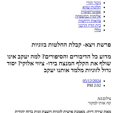
ניכור הורי
תלונות שווא
אפוטרופוסות
אלימות במשפחה
צוואות וירושות
בית הדין הרבני
כללי
פרשת ויצא- קבלת החלטות בזוגיות
מדוע כל הדיבורים והסיפורים? למה יעקב אינו
שולף את הקלף המנצח בידו- ציווי אלוקי? יסוד
גדול לזוגיות מלמד אותנו יעקב
05/12/2024
2:02 PM
צילום:AI
קח אותי למקור
מאת שירה דיוק- מאמנת אישית לזוגיות ויועצת זוגית ברוח יהודית