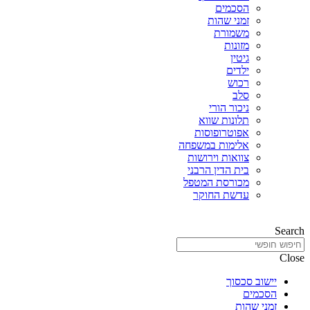
הסכמים
זמני שהות
משמורת
מזונות
גיטין
ילדים
רכוש
סלב
ניכור הורי
תלונות שווא
אפוטרופוסות
אלימות במשפחה
צוואות וירושות
בית הדין הרבני
מכורסת המטפל
עדשת החוקר
Search
Close
יישוב סכסוך
הסכמים
זמני שהות