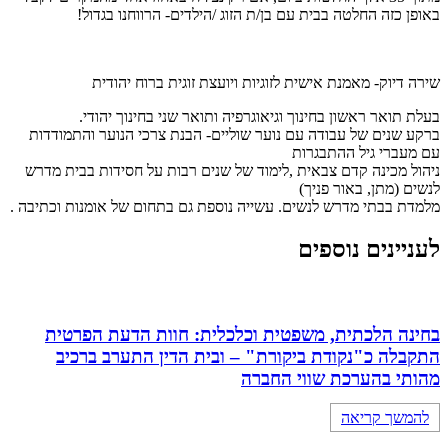
באופן כזה החלטה בבית עם בן/ת הזוג /הילדים- הרווחנו בגדול!
שירה דיוק- מאמנת אישית לזוגיות ויועצת זוגית ברוח יהודית
בעלת תואר ראשון בחינוך וגיאוגרפיה ותואר שני בחינוך יהודי.
ברקע שנים של עבודה עם נוער שוליים- הבנת צרכי הנוער והתמודדות
עם מעברי גיל ההתבגרות
ניהול מכינה קדם צבאית ,לימוד של שנים רבות על חסידות בבית מדרש
לנשים (מתן, באור פניך)
מלמדת בבתי מדרש לנשים. עשייה נוספת גם בתחום של אומנות וכתיבה .
לעניינים נוספים
בחינה הלכתית, משפטית וכלכלית: חוות הדעת הפרטית
התקבלה כ"נקודת ביקורת" – ובית הדין התערב ברכיב
מהותי בהערכת שווי החברה
להמשך קריאה