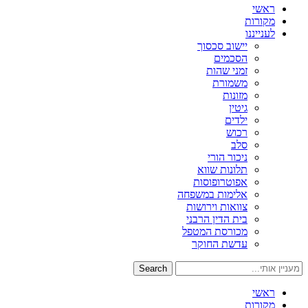
ראשי
מקורות
לענייננו
יישוב סכסוך
הסכמים
זמני שהות
משמורת
מזונות
גיטין
ילדים
רכוש
סלב
ניכור הורי
תלונות שווא
אפוטרופוסות
אלימות במשפחה
צוואות וירושות
בית הדין הרבני
מכורסת המטפל
עדשת החוקר
Search
ראשי
מקורות