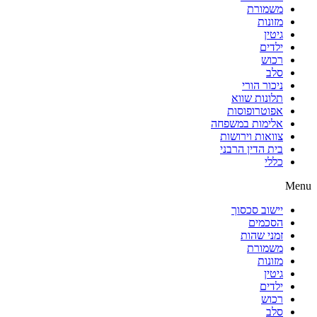
משמורת
מזונות
גיטין
ילדים
רכוש
סלב
ניכור הורי
תלונות שווא
אפוטרופוסות
אלימות במשפחה
צוואות וירושות
בית הדין הרבני
כללי
Menu
יישוב סכסוך
הסכמים
זמני שהות
משמורת
מזונות
גיטין
ילדים
רכוש
סלב