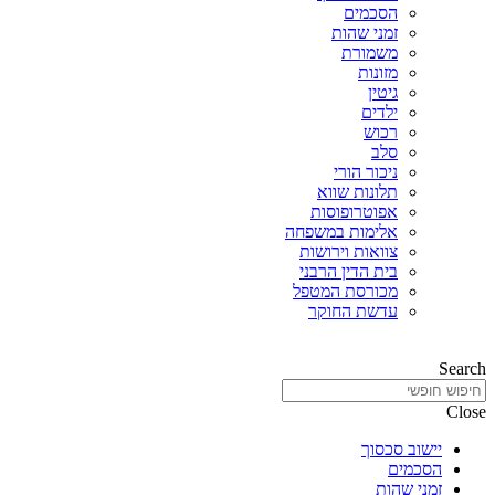
הסכמים
זמני שהות
משמורת
מזונות
גיטין
ילדים
רכוש
סלב
ניכור הורי
תלונות שווא
אפוטרופוסות
אלימות במשפחה
צוואות וירושות
בית הדין הרבני
מכורסת המטפל
עדשת החוקר
Search
Close
יישוב סכסוך
הסכמים
זמני שהות