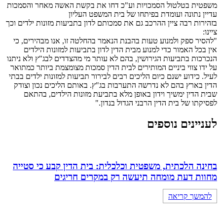
משפטית בטלטול הסמכויות וע"כ דחו את בקשת האשה מאחר והסמכות
עדיין נתונה ועומדת בפיתחו של בית המשפט העליון
בזהירות רבה ציין ההרכב גם את סמכותם לדון בתביעות מזונות ילדים וכך
ציינו:
"להסיר ספק ולמנוע טעות בהבנת הנאמר בהחלטה זו, אנו מבהירים, כי
אין בכל האמור כדי למנוע מבית הדין לדון בתביעות למזונות הילדים
הנכרכות בתביעות הגירושין, בהם לא עותר מי מהצדדים לבג"ץ ולא ניתנו
על ידו צווי ביניים המותירים לבית הדין סמכות מצומצמת ביותר כמתואר
לעיל. כידוע ישנם כיום הליכים רבים לבירור תביעות למזונות ילדים בבתי
הדין בארץ בהם לא נדרשה התערבות בג"ץ. באותם הליכים נכון וצודק
שבית הדין ימשיך וידון באופן מלא בתביעת מזונות הילדים, בהתאם
לפסיקתו של בית הדין הרבני הגדול בנדון."
לעניינים נוספים
בחינה הלכתית, משפטית וכלכלית: בית הדין קבע כי סטייה
מחוות דעת מומחה תיעשה רק במקרים חריגים
להמשך קריאה