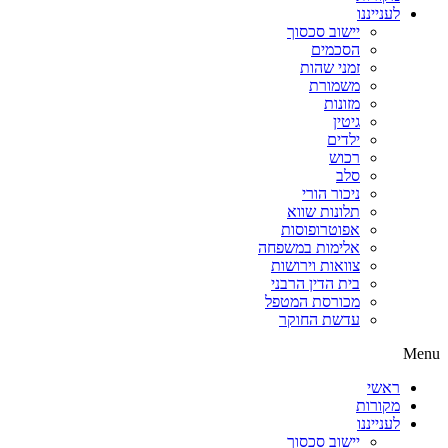
לענייננו
יישוב סכסוך
הסכמים
זמני שהות
משמורת
מזונות
גיטין
ילדים
רכוש
סלב
ניכור הורי
תלונות שווא
אפוטרופוסות
אלימות במשפחה
צוואות וירושות
בית הדין הרבני
מכורסת המטפל
עדשת החוקר
Menu
ראשי
מקורות
לענייננו
יישוב סכסוך