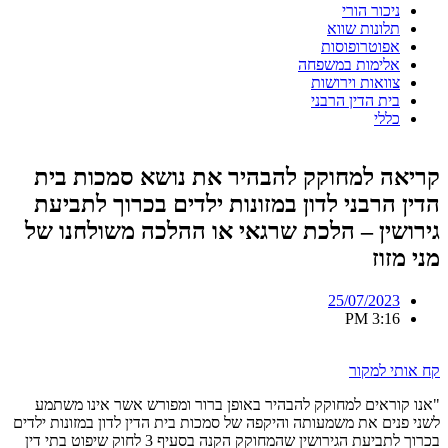
ניכור הורי
תלונות שווא
אפוטרופוסות
אלימות במשפחה
צוואות וירושות
בית הדין הרבני
כללי
קריאה למחוקק להבהיר את נושא סמכות בית
הדין הרבני לדון במזונות ילדים בכרוך לתביעת
גירושין – הלכת שרגאי או ההלכה משולחנו של
מני מזוז
25/07/2023
3:16 PM
קח אותי למקור
"אנו קוראים למחוקק להבהיר באופן ברור ומפורש אשר אינו משתמע
לשני פנים את משמעותה והיקפה של סמכות בית הדין לדון במזונות ילדים
בכרוך לתביעת הגירושין שהמחוקק הקנה בסעיף 3 לחוק שיפוט בתי דין