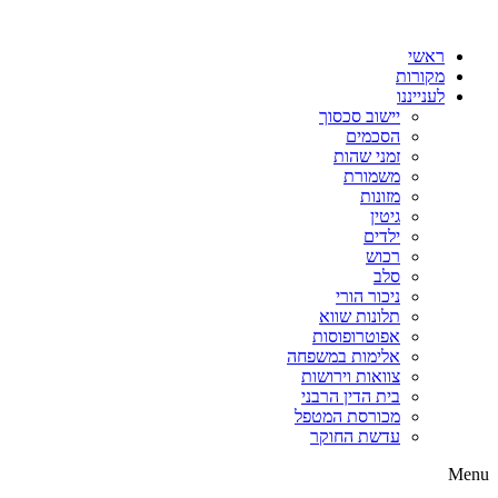
דלג
לתוכן
ראשי
מקורות
לענייננו
יישוב סכסוך
הסכמים
זמני שהות
משמורת
מזונות
גיטין
ילדים
רכוש
סלב
ניכור הורי
תלונות שווא
אפוטרופוסות
אלימות במשפחה
צוואות וירושות
בית הדין הרבני
מכורסת המטפל
עדשת החוקר
Menu