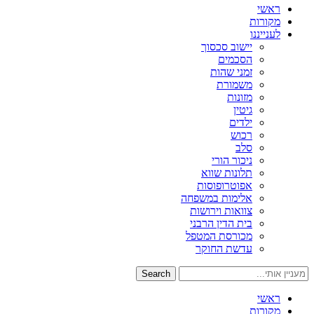
ראשי
מקורות
לענייננו
יישוב סכסוך
הסכמים
זמני שהות
משמורת
מזונות
גיטין
ילדים
רכוש
סלב
ניכור הורי
תלונות שווא
אפוטרופוסות
אלימות במשפחה
צוואות וירושות
בית הדין הרבני
מכורסת המטפל
עדשת החוקר
Search
ראשי
מקורות