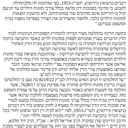
רבניים (נישואין וגירושין), תשי"ג-1953, כפי שהתכוון לה מלכתחילה.
לקבוע, כי מדובר בסמכות דיון מלאה בכלל צורכי מזונות הילדים עד הגיעם
לגיל בו הוריהם אינם מחויבים עוד במזונותיהם, ולא כהשבת הוצאות
למזונות הילדים בלבד, ולחסוך מהצדדים את הצורך בפסיקה נוספת בבית
המשפט בעניינם."
בקשה חריגה בהחלטה מעיר הבירה להבהרת הסמכויות הנתונוות לבתי
הדין הרבניים בעניין סמכותם לפסוק במזונות ילדים כאשר התביעה כרוכה
לתביעת הגירושין המקרה בו ניתנה ההחלטה הגיע מבית הדין האיזורי
בירושלים שהמקרה מתייחס לאשה שהגישה תביעה
להחזר הוצאות בכרוך לתביעת הגירושין – שהתובעת מוציאה עבור מזונות
הילדים המשותפים כשהיא מיוצגת באמצעות עורכי הדין עידו דיבון ויונתן
אליאס אשר התייחסו לנושא הסמכות עפ"י הלכת שרגאי ומנגד הגבר
שמיוצג באמצעות עורי הדין אליחי קדוש ודב פרימר טענו מהלכתו של
השופט מני מזוז בנוגע לסמכות זו דרך עתירה לבג"צ:
"על החלטתנו זו הגיש האיש עתירה לבג"ץ 8219/22 בה טען כי החלטתנו
בעניין כריכת מזונות הילדים סותרת את פסיקת בע"מ 7628/17, אשר
ההלכה בה לטענת האיש כאמור נקבעה בדעת הרוב על פי עמדת השופט
מזוז. בעמדתו זו נתן השופט מזוז פרשנות מצמצמת להלכת שרגאי אשר
מונעת דיון בבית הדין בכלל ענייני מזונות הילדים, ומבטלת כמעט לגמרי
את סמכות בית הדין שהוקנתה לו בסעיף 3 לחוק שיפוט בתי דין רבניים
(נישואין וגירושין), תשי"ג-1953, לפיו "יהא לבית דין רבני שיפוט יחודי בכל
ענין הכרוך בתביעת הגירושין, לרבות מזונות לאשה ולילדי הזוג".
הרכב הדיינים שדן במקרה הרב אוריאל לביא – אב"ד, הרב דוד מלכא,
הרב חיים ו' וידאל אף התנצלו בפני בני הזוג על שעליהם שוב לעבור מסכת