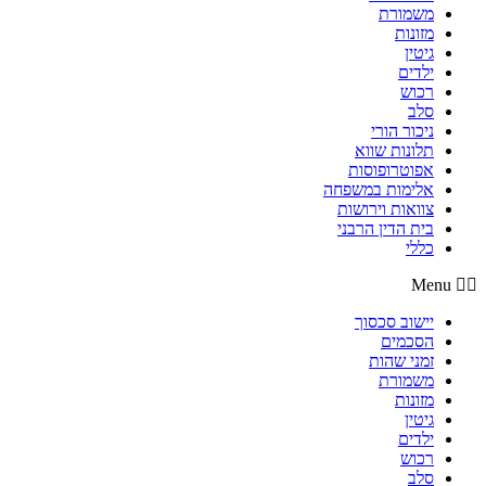
משמורת
מזונות
גיטין
ילדים
רכוש
סלב
ניכור הורי
תלונות שווא
אפוטרופוסות
אלימות במשפחה
צוואות וירושות
בית הדין הרבני
כללי
Menu
יישוב סכסוך
הסכמים
זמני שהות
משמורת
מזונות
גיטין
ילדים
רכוש
סלב