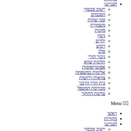
לענייננו
יישוב סכסוך
הסכמים
זמני שהות
משמורת
מזונות
גיטין
ילדים
רכוש
סלב
ניכור הורי
תלונות שווא
אפוטרופוסות
אלימות במשפחה
צוואות וירושות
בית הדין הרבני
מכורסת המטפל
עדשת החוקר
Menu
ראשי
מקורות
לענייננו
יישוב סכסוך