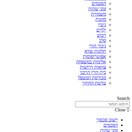
הסכמים
זמני שהות
משמורת
מזונות
גיטין
ילדים
רכוש
סלב
ניכור הורי
תלונות שווא
אפוטרופוסות
אלימות במשפחה
צוואות וירושות
בית הדין הרבני
מכורסת המטפל
עדשת החוקר
Search
Close
יישוב סכסוך
הסכמים
זמני שהות