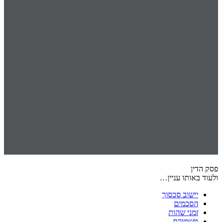
פסק הדין
ולעוד באותו עניין…
יישוב סכסוך
הסכמים
זמני שהות
משמורת