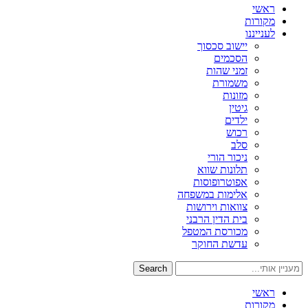
ראשי
מקורות
לענייננו
יישוב סכסוך
הסכמים
זמני שהות
משמורת
מזונות
גיטין
ילדים
רכוש
סלב
ניכור הורי
תלונות שווא
אפוטרופוסות
אלימות במשפחה
צוואות וירושות
בית הדין הרבני
מכורסת המטפל
עדשת החוקר
Search
ראשי
מקורות