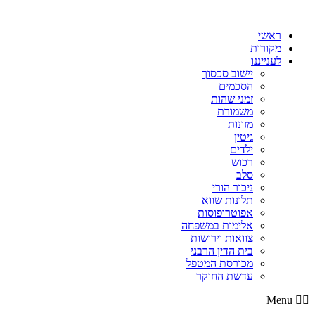
דלג
לתוכן
ראשי
מקורות
לענייננו
יישוב סכסוך
הסכמים
זמני שהות
משמורת
מזונות
גיטין
ילדים
רכוש
סלב
ניכור הורי
תלונות שווא
אפוטרופוסות
אלימות במשפחה
צוואות וירושות
בית הדין הרבני
מכורסת המטפל
עדשת החוקר
Menu