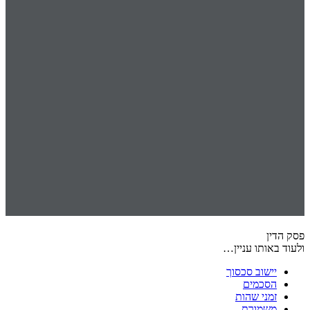
פסק הדין
ולעוד באותו עניין…
יישוב סכסוך
הסכמים
זמני שהות
משמורת