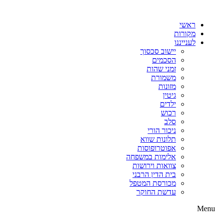
דלג
לתוכן
ראשי
מקורות
לענייננו
יישוב סכסוך
הסכמים
זמני שהות
משמורת
מזונות
גיטין
ילדים
רכוש
סלב
ניכור הורי
תלונות שווא
אפוטרופוסות
אלימות במשפחה
צוואות וירושות
בית הדין הרבני
מכורסת המטפל
עדשת החוקר
Menu