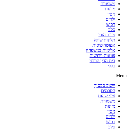
משמורת
מזונות
גיטין
ילדים
רכוש
סלב
ניכור הורי
תלונות שווא
אפוטרופוסות
אלימות במשפחה
צוואות וירושות
בית הדין הרבני
כללי
Menu
יישוב סכסוך
הסכמים
זמני שהות
משמורת
מזונות
גיטין
ילדים
רכוש
סלב