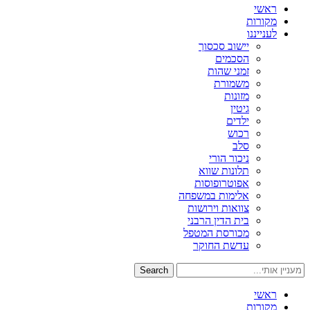
ראשי
מקורות
לענייננו
יישוב סכסוך
הסכמים
זמני שהות
משמורת
מזונות
גיטין
ילדים
רכוש
סלב
ניכור הורי
תלונות שווא
אפוטרופוסות
אלימות במשפחה
צוואות וירושות
בית הדין הרבני
מכורסת המטפל
עדשת החוקר
Search
ראשי
מקורות