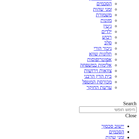
הסכמים
זמני שהות
משמורת
מזונות
גיטין
ילדים
רכוש
סלב
ניכור הורי
תלונות שווא
אפוטרופוסות
אלימות במשפחה
צוואות וירושות
בית הדין הרבני
מכורסת המטפל
עדשת החוקר
Search
Close
יישוב סכסוך
הסכמים
זמני שהות