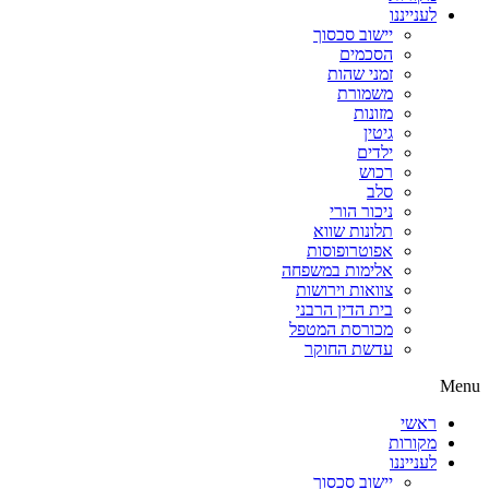
לענייננו
יישוב סכסוך
הסכמים
זמני שהות
משמורת
מזונות
גיטין
ילדים
רכוש
סלב
ניכור הורי
תלונות שווא
אפוטרופוסות
אלימות במשפחה
צוואות וירושות
בית הדין הרבני
מכורסת המטפל
עדשת החוקר
Menu
ראשי
מקורות
לענייננו
יישוב סכסוך