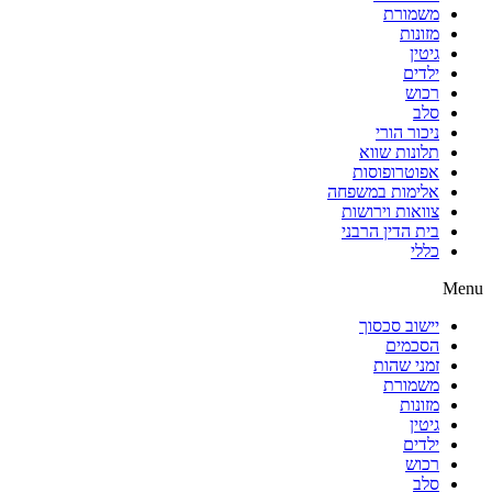
משמורת
מזונות
גיטין
ילדים
רכוש
סלב
ניכור הורי
תלונות שווא
אפוטרופוסות
אלימות במשפחה
צוואות וירושות
בית הדין הרבני
כללי
Menu
יישוב סכסוך
הסכמים
זמני שהות
משמורת
מזונות
גיטין
ילדים
רכוש
סלב