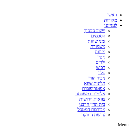
דלג
לתוכן
ראשי
מקורות
לענייננו
יישוב סכסוך
הסכמים
זמני שהות
משמורת
מזונות
גיטין
ילדים
רכוש
סלב
ניכור הורי
תלונות שווא
אפוטרופוסות
אלימות במשפחה
צוואות וירושות
בית הדין הרבני
מכורסת המטפל
עדשת החוקר
Menu