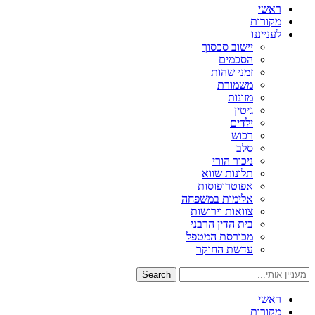
ראשי
מקורות
לענייננו
יישוב סכסוך
הסכמים
זמני שהות
משמורת
מזונות
גיטין
ילדים
רכוש
סלב
ניכור הורי
תלונות שווא
אפוטרופוסות
אלימות במשפחה
צוואות וירושות
בית הדין הרבני
מכורסת המטפל
עדשת החוקר
Search
ראשי
מקורות