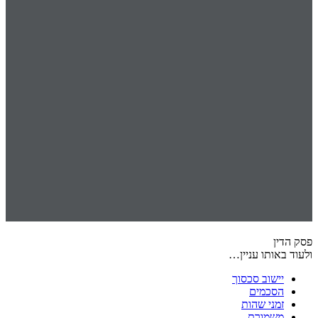
פסק הדין
ולעוד באותו עניין…
יישוב סכסוך
הסכמים
זמני שהות
משמורת