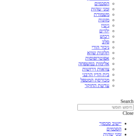
הסכמים
זמני שהות
משמורת
מזונות
גיטין
ילדים
רכוש
סלב
ניכור הורי
תלונות שווא
אפוטרופוסות
אלימות במשפחה
צוואות וירושות
בית הדין הרבני
מכורסת המטפל
עדשת החוקר
Search
Close
יישוב סכסוך
הסכמים
זמני שהות