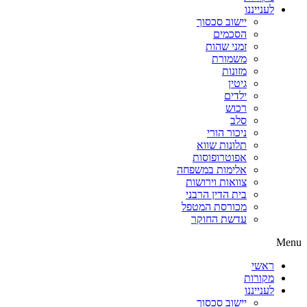
לענייננו
יישוב סכסוך
הסכמים
זמני שהות
משמורת
מזונות
גיטין
ילדים
רכוש
סלב
ניכור הורי
תלונות שווא
אפוטרופוסות
אלימות במשפחה
צוואות וירושות
בית הדין הרבני
מכורסת המטפל
עדשת החוקר
Menu
ראשי
מקורות
לענייננו
יישוב סכסוך