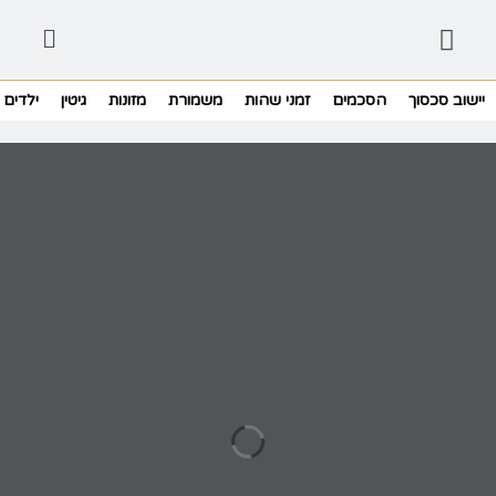
יישוב סכסוך
הסכמים
זמני שהות
משמורת
מזונות
גיטין
ילדים