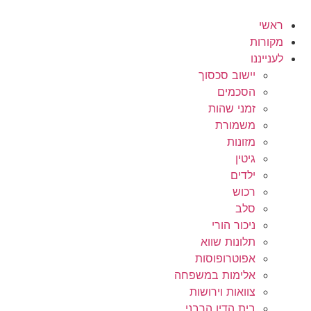
לג
תוכן
ראשי
מקורות
לענייננו
יישוב סכסוך
הסכמים
זמני שהות
משמורת
מזונות
גיטין
ילדים
רכוש
סלב
ניכור הורי
תלונות שווא
אפוטרופוסות
אלימות במשפחה
צוואות וירושות
בית הדין הרבני