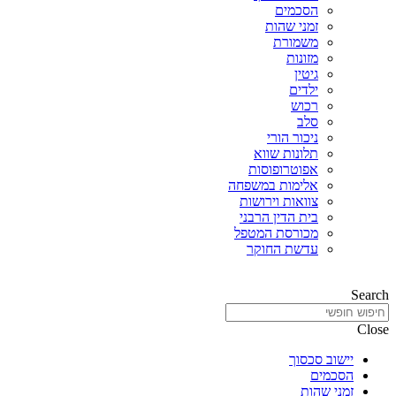
הסכמים
זמני שהות
משמורת
מזונות
גיטין
ילדים
רכוש
סלב
ניכור הורי
תלונות שווא
אפוטרופוסות
אלימות במשפחה
צוואות וירושות
בית הדין הרבני
מכורסת המטפל
עדשת החוקר
Search
Close
יישוב סכסוך
הסכמים
זמני שהות