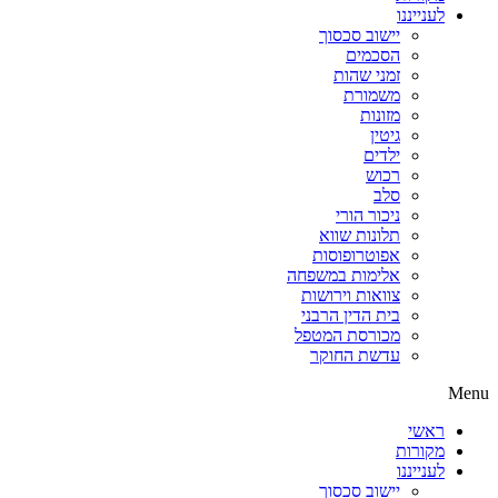
לענייננו
יישוב סכסוך
הסכמים
זמני שהות
משמורת
מזונות
גיטין
ילדים
רכוש
סלב
ניכור הורי
תלונות שווא
אפוטרופוסות
אלימות במשפחה
צוואות וירושות
בית הדין הרבני
מכורסת המטפל
עדשת החוקר
Menu
ראשי
מקורות
לענייננו
יישוב סכסוך