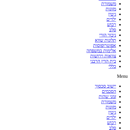
משמורת
מזונות
גיטין
ילדים
רכוש
סלב
ניכור הורי
תלונות שווא
אפוטרופוסות
אלימות במשפחה
צוואות וירושות
בית הדין הרבני
כללי
Menu
יישוב סכסוך
הסכמים
זמני שהות
משמורת
מזונות
גיטין
ילדים
רכוש
סלב