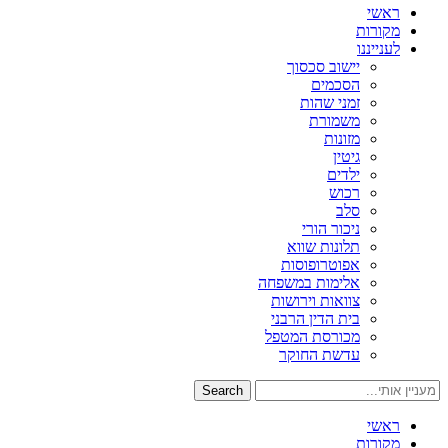
ראשי
מקורות
לענייננו
יישוב סכסוך
הסכמים
זמני שהות
משמורת
מזונות
גיטין
ילדים
רכוש
סלב
ניכור הורי
תלונות שווא
אפוטרופוסות
אלימות במשפחה
צוואות וירושות
בית הדין הרבני
מכורסת המטפל
עדשת החוקר
Search
ראשי
מקורות