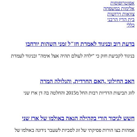
אפוטרופוסות
אלימות במשפחה
צוואות וירושות
בית הדין הרבני
כללי
בדעת רוב ובניגוד לאמרת חז"ל זמני השהות יורחבו
בניגוד לקביעת חזק כי "ילדה לעולם תהיה אצל אימה" ובניגוד לעמדת
האב החילוני ,האם החרדית, והגלולה המרה
לזוג תביעות הדדיות רבות החל מ2015 והחלטה בה דן ארז שני
חשש לניכור הורי בקהילה הגאה באולמו של ארז שני
אמהות בצו הורות פסיקתי של זוג לסביות לשעבר נידונה באולמו של