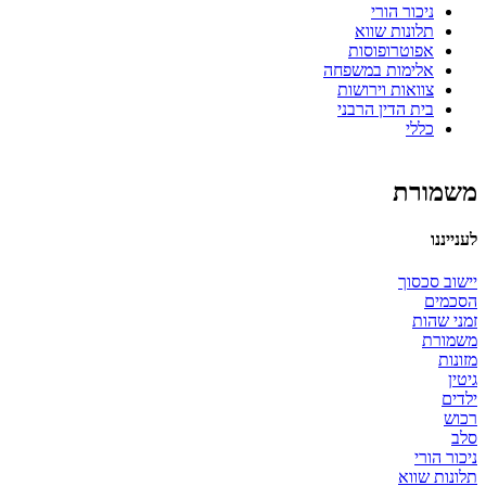
ניכור הורי
תלונות שווא
אפוטרופוסות
אלימות במשפחה
צוואות וירושות
בית הדין הרבני
כללי
משמורת
לענייננו
יישוב סכסוך
הסכמים
זמני שהות
משמורת
מזונות
גיטין
ילדים
רכוש
סלב
ניכור הורי
תלונות שווא