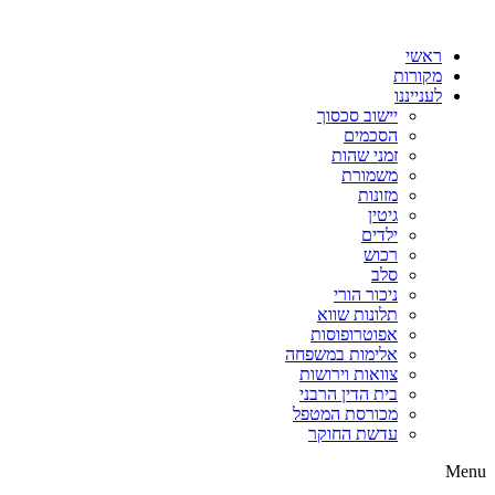
דלג
לתוכן
ראשי
מקורות
לענייננו
יישוב סכסוך
הסכמים
זמני שהות
משמורת
מזונות
גיטין
ילדים
רכוש
סלב
ניכור הורי
תלונות שווא
אפוטרופוסות
אלימות במשפחה
צוואות וירושות
בית הדין הרבני
מכורסת המטפל
עדשת החוקר
Menu