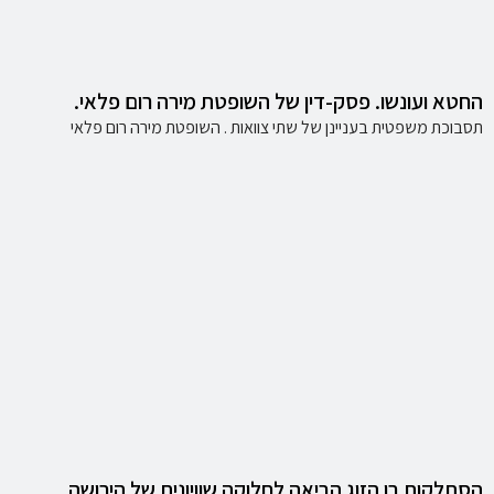
החטא ועונשו. פסק-דין של השופטת מירה רום פלאי.
תסבוכת משפטית בעניינן של שתי צוואות . השופטת מירה רום פלאי
הסתלקות בן הזוג הביאה לחלוקה שוויונית של הירושה