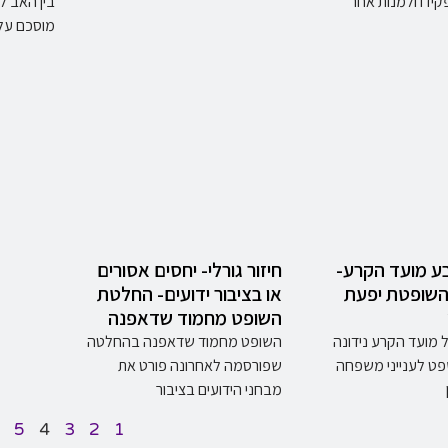
ידו ולמנות אחר
בין האב ל
מוסכם על 
בע מועד הקרע-
חיזור גורלי- יחסים אסורים
שופטת יפעת
או בציבור ידועים- החלטת
השופט מחמוד שדאפנה
 מועד הקרע נידונה
השופט מחמוד שדאפנה בהחלטה
ט לענייני משפחה
שפורסמה לאחרונה פורט את
מבחני הידועים בציבור
5
4
3
2
1