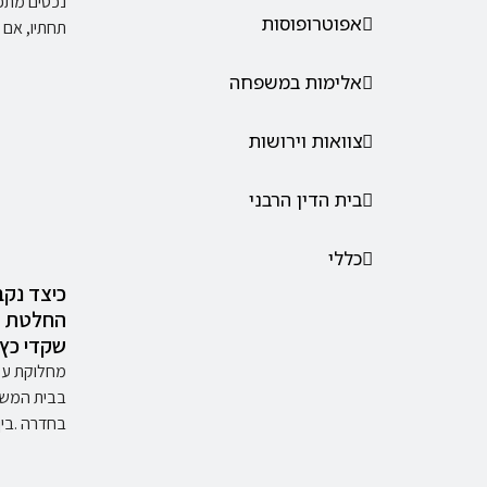
נכסים מתפק
אפוטרופוסות
תחתיו, אם
אלימות במשפחה
צוואות וירושות
בית הדין הרבני
כללי
כיצד נק
החלטת ה
שקדי כץ
מחלוקת על
בבית המשפ
בחדרה .בין