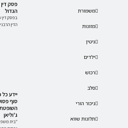
פסק דין 
הגדול
משמורת
בפסק דין ש
הדין הרבני
מזונות
גיטין
ילדים
רכוש
סלב
יידע כל כו
סוף פסו
ניכור הורי
השופטת ע
ג'וליאן
תלונות שווא
"בית משפט