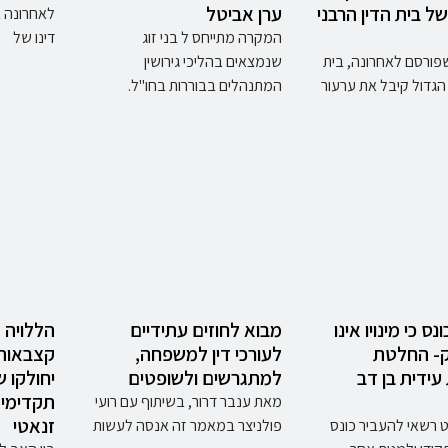
של בית הדין הרבני
ערן אביטל
לאחרונה 
המקרה מתייחס ל בני זוג
דינו של
פורסם לאחרונה, בית
שנמצאים בהליכי גירושין
 הגדול קיבל את ערעור
המתנהלים בבוררות בחו"ל.
נס כי מינויו אינו
מבוא לחוזים עתידיים
הללויה 
ק- החלטת
לעורכי דין למשפחה,
קצבאות 
ידית בן דב
למתגרשים ולשופטים
יחולקו ש
תקדימי 
מאת ענבר דרור, בשיתוף עם רועי
זנאטי
 רשאי להעביר כונס
פולניצר במאמר זה אנסה לעשות